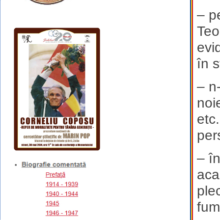
– p
Teo
evi
în s
–
n
noi
etc.
per
– î
aca
ple
fum