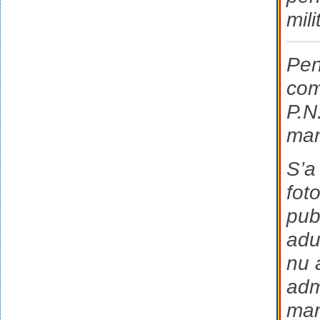
mil
Pen
comp
P.N
mani
S’a
fot
pub
adun
nu 
adm
man