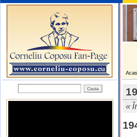
Aca
1
Î
19