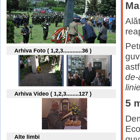
Mar
Alăt
rea
Pet
Arhiva Foto ( 1,2,3............36 )
guv
ast
de-
lin
Arhiva Video ( 1,2,3........127 )
5 m
Dem
Eco
Alte limbi
guv