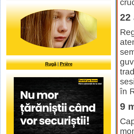
cruc
22 
Reg
ate
sem
guv
Rugă
|
Prière
tra
ses
în 
9 m
Cap
mon