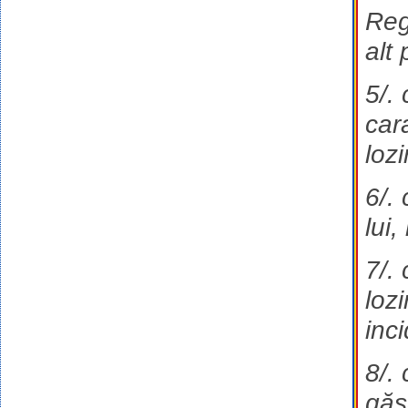
Reg
alt 
5/. 
cara
lozi
6/.
lui,
7/.
loz
inc
8/. 
găs