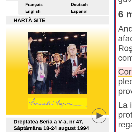
Français
Deutsch
English
Español
6 m
HARTĂ SITE
And
afa
Roş
com
Cor
ple
pro
La 
pro
Dreptatea Seria a V-a, nr 47,
reg
Săptămâna 18-24 august 1994