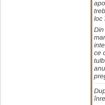
apo
tre
loc
Din
man
int
ce 
tul
anum
pre
Dup
înr