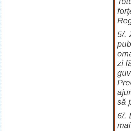
Tot
for
Reg
5/.
pub
oma
zi f
guv
Pre
aju
să 
6/.
mai