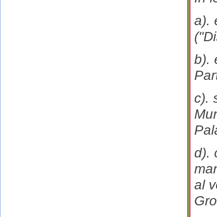
a). 
("Di
b).
Part
c).
Mun
Pala
d).
man
al 
Gro