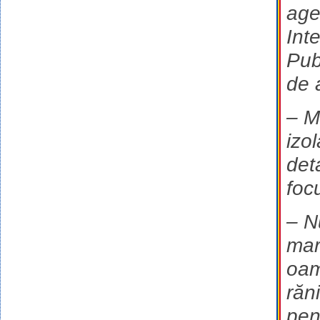
agen
Inte
Pub
de 
– M
izo
det
foc
– N
mar
oam
răn
pent