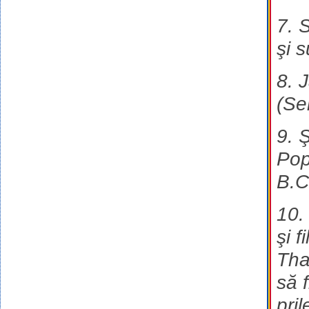
7. S
şi s
8. 
(Ser
9. 
Pop
B.C
10.
şi 
Tha
să f
pril