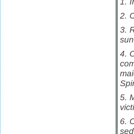
1. 
2. 
3. R
sun
4. O
com
mai
Spi
5. M
vict
6. 
sed