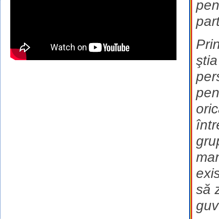
pen
part
Pri
şti
per
pen
ori
înt
gru
man
exi
să 
guv