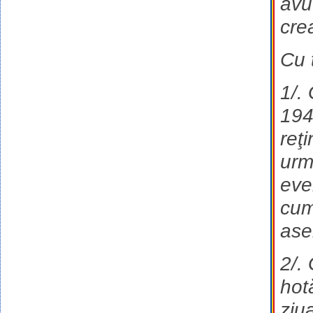
avu
cre
Cu 
1/.
194
reţi
urm
eve
cum
ase
2/.
hot
ziu