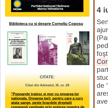
4 i
Sen
Biblioteca cu si despre Corneliu Coposu
aju
(Pa
ped
foşt
Cor
part
stu
CITATE:
de "
Citat din Adrealul, III, nr. 26
are
"Popoarele traiesc si mor cu onoarea lor
nationala. Onoarea tarii, pentru care a curs
ave
atata sange, peste brazdele dreptatii
romanesti castigate prin puterea noastra de