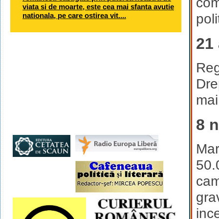
com
viata si de moarte, este cea mai sfanta avutie
nationala, pe care ostirea vit....
poli
21
Reg
Dre
mai
8 
Mar
50.
cam
grav
inc