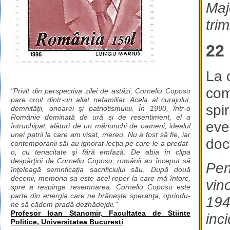
Maj
trim
22
La 
com
"Privit din perspectiva zilei de astăzi, Corneliu Coposu
pare croit dintr-un aliat nefamiliar. Acela al curajului,
spi
demnităţii, onoarei şi patriotismului. În 1990, într-o
Românie dominată de ură şi de resentiment, el a
eve
întruchipat, alături de un mănunchi de oameni, idealul
unei patrii la care am visat, mereu. Nu a fost să fie, iar
doc
contemporanii săi au ignorat lecţia pe care le-a predat-
o, cu tenacitate şi fără emfază. De abia în clipa
despărţirii de Corneliu Coposu, românii au început să
Pen
înţeleagă semnficaţia sacrificiului său. După două
decenii, memoria sa este acel reper la care mă întorc,
vin
spre a respinge resemnarea. Corneliu Coposu este
parte din energia care ne hrăneşte speranţa, oprindu-
194
ne să cădem pradă deznădejdii."
Profesor Ioan Stanomir, Facultatea de Stiinte
inc
Politice, Universitatea Bucuresti