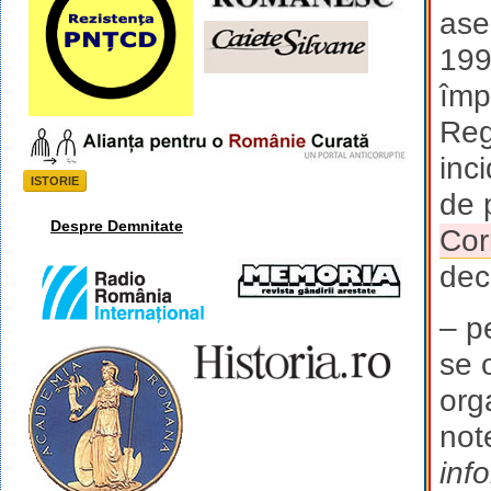
ase
199
împ
Reg
inc
ISTORIE
de 
Despre Demnitate
Cor
dec
– p
se 
org
not
inf