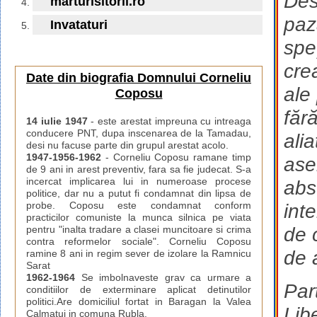
Des
marturisitorii.ro
paz
Invataturi
spe
cre
Date din biografia Domnului Corneliu
ale
Coposu
făr
14 iulie 1947
- este arestat impreuna cu intreaga
conducere PNT, dupa inscenarea de la Tamadau,
ali
desi nu facuse parte din grupul arestat acolo.
1947-1956-1962
- Corneliu Coposu ramane timp
ase
de 9 ani in arest preventiv, fara sa fie judecat. S-a
incercat implicarea lui in numeroase procese
abs
politice, dar nu a putut fi condamnat din lipsa de
probe. Coposu este condamnat conform
int
practicilor comuniste la munca silnica pe viata
de 
pentru "inalta tradare a clasei muncitoare si crima
contra reformelor sociale". Corneliu Coposu
de 
ramine 8 ani in regim sever de izolare la Ramnicu
Sarat
1962-1964
Se imbolnaveste grav ca urmare a
Par
conditiilor de exterminare aplicat detinutilor
politici.Are domiciliul fortat in Baragan la Valea
Lib
Calmatui in comuna Rubla.