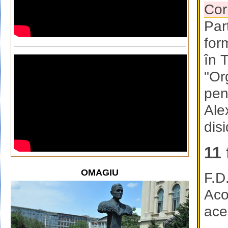
Cor
Par
form
în 
"Or
pen
Ale
dis
11 
OMAGIU
F.D
Aco
ace