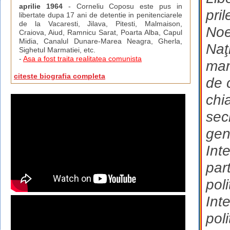
aprilie 1964
- Corneliu Coposu este pus in
pril
libertate dupa 17 ani de detentie in penitenciarele
de la Vacaresti, Jilava, Pitesti, Malmaison,
Noe
Craiova, Aiud, Ramnicu Sarat, Poarta Alba, Capul
Midia, Canalul Dunare-Marea Neagra, Gherla,
Naţ
Sighetul Marmatiei, etc.
-
Asa a fost traita realitatea comunista
man
citeste biografia completa
de 
chi
sec
gen
Int
par
pol
Int
poli