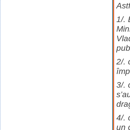
Astf
1/.
Min
Vla
pub
2/.
împ
3/.
s’a
dra
4/.
un 