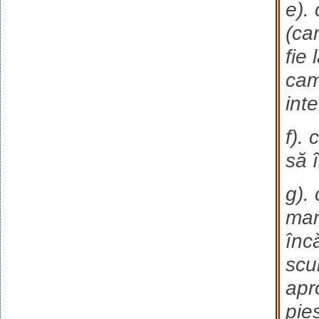
e).
(ca
fie
cam
int
f).
să 
g).
man
înc
scu
apr
pie