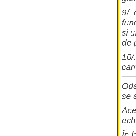
9/.
func
şi 
de 
10/.
cam
Oda
se 
Ace
ech
În 