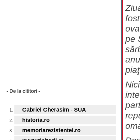
Ziu
fos
ova
pe 
săr
anu
piaţ
Nic
- De la cititori -
int
par
Gabriel Gherasim - SUA
rep
historia.ro
oma
memoriarezistentei.ro