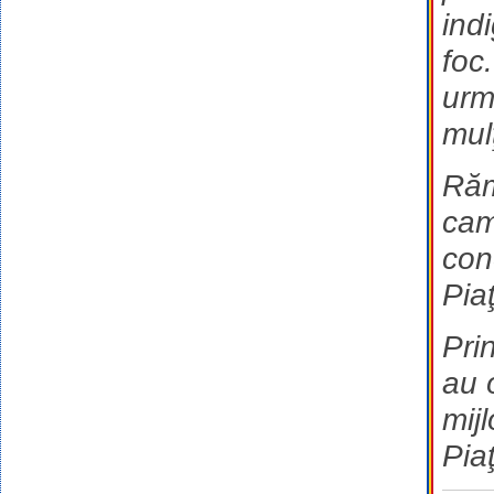
ind
foc
urm
mul
Răm
cam
con
Pia
Pri
au 
mij
Pia