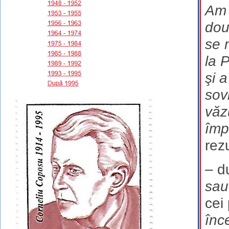
Am 
dou
se 
la 
şi 
sov
văz
împ
rez
– d
sau
cei
înc