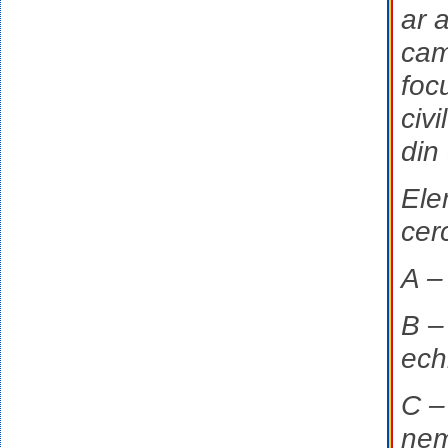
ar 
cam
foc
civi
din
Ele
cer
A – 
B –
ech
C –
nem