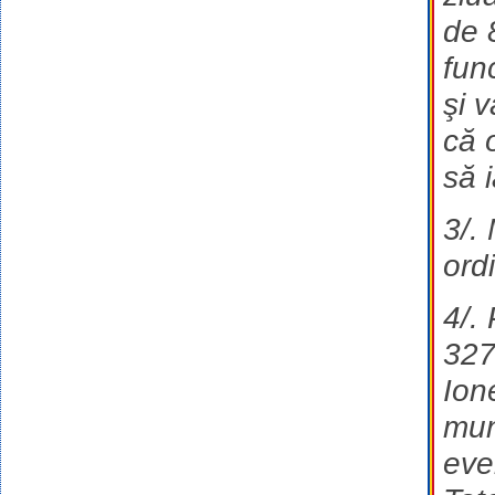
de 
func
şi 
că 
să 
3/. 
ord
4/.
327
Ion
mun
eve