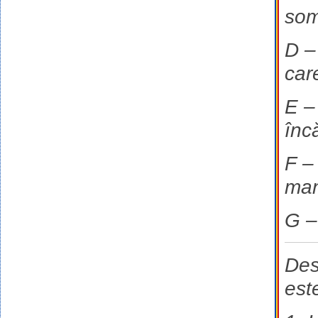
som
D – 
car
E –
înc
F –
man
G –
Des
est