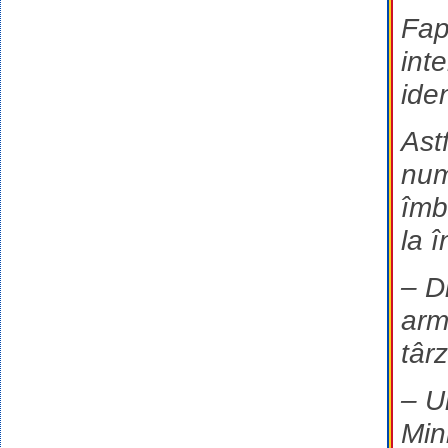
Fap
int
iden
Ast
num
îmb
la 
– D
arm
târz
– U
Min