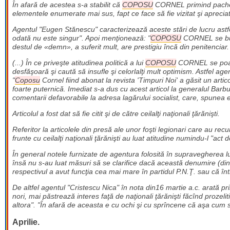
În afară de acestea s-a stabilit că
COPOSU
CORNEL primind pachete 
elementele enumerate mai sus, fapt ce face să fie vizitat şi apreci
Agentul "Eugen Stănescu" caracterizează aceste stări de lucru astfe
odată nu este singur". Apoi menţionează: "
COPOSU
CORNEL se bucu
destul de «demn», a suferit mult, are prestigiu încă din penitenciar
(...) În ce priveşte atitudinea politică a lui
COPOSU
CORNEL se poate
desfăşoară şi caută să insufle şi celorlalţi mult optimism. Astfel ag
"
Coposu
Cornel fiind abonat la revista 'Timpuri Noi' a găsit un ar
foarte puternică. Imediat s-a dus cu acest articol la generalul Barbu 
comentarii defavorabile la adresa lagărului socialist, care, spunea
Articolul a fost dat să fie citit şi de către ceilalţi naţionali ţărănişti.
Referitor la articolele din presă ale unor foşti legionari care au rec
frunte cu ceilalţi naţionali ţărănişti au luat atitudine numindu-l "act 
În general notele furnizate de agentura folosită în supravegherea l
însă nu s-au luat măsuri să se clarifice dacă această denumire (din
respectivul a avut funcţia cea mai mare în partidul P.N.Ţ. sau că într
De altfel agentul "Cristescu Nica" în nota din16 martie a.c. arată pri
nori, mai păstrează interes faţă de naţionali ţărănişti făcînd prozeli
altora". "În afară de aceasta e cu ochi şi cu sprîncene că aşa cum 
Aprilie.