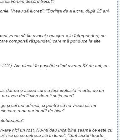
zia să vorbim despre trecut".
onie. Vreau să lucrez". "Dorinţa de a lucra, după 15 ani
 mai vreau să fiu avocat sau «jure» la întreprinderi, nu
ie care comportă răspunderi, care mă pot duce la alte
.TCZ). Am plecat în puşcărie cînd aveam 33 de ani, m-
lă, dar ea e aceea care a fost «folosită în orb» de un
e nu avea decît vina de a fi soţia mea".
trage şi cui mă adresa, ci pentru că nu vreau să-mi
ele care s-au purtat atît de bine".
întotdeauna".
, n-are nici un rost. Nu-mi dau încă bine seama ce este cu
, nici ce se petrece azi în lume". "Sînt lucruri foarte