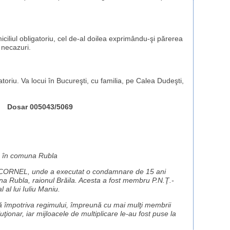
ciliul obligatoriu, cel de-al doilea exprimându-şi părerea
 necazuri.
gatoriu. Va locui în Bucureşti, cu familia, pe Calea Dudeşti,
Dosar 005043/5069
 în comuna Rubla
ORNEL, unde a executat o condamnare de 15 ani
una Rubla, raionul Brăila. Acesta a fost membru P.N.Ţ.-
 al lui Iuliu Maniu.
ă împotriva regimului, împreună cu mai mulţi membrii
ţionar, iar mijloacele de multiplicare le-au fost puse la