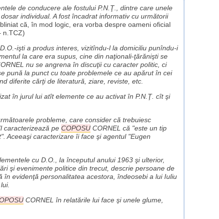
ementele de conducere ale fostului P.N.Ţ., dintre care unele
dosar individual. A fost încadrat informativ cu următorii
liniat că, în mod logic, era vorba despre oameni oficial
 – n.TCZ)
O.-işti a produs interes, vizitîndu-l la domiciliu punîndu-i
amentul la care era supus, cine din naţionali-ţărănişti se
RNEL nu se angrena în discuţii cu caracter politic, ci
ă se pună la punct cu toate problemele ce au apărut în cei
d diferite cărţi de literatură, ziare, reviste, etc.
at în jurul lui atît elemente ce au activat în P.N.Ţ. cît şi
 următoarele probleme, care consider că trebuiesc
 îl caracterizează pe
COPOSU
CORNEL că "este un tip
". Aceeaşi caracterizare îi face şi agentul "Eugen
ementele cu D.O., la începutul anului 1963 şi ulterior,
i şi evenimente politice din trecut, descrie persoane de
ă în evidenţă personalitatea acestora, îndeosebi a lui Iuliu
lui.
OPOSU
CORNEL în relatările lui face şi unele glume,