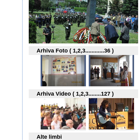
Arhiva Foto ( 1,2,3............36 )
Arhiva Video ( 1,2,3........127 )
Alte limbi