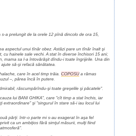
-a prelungit de la orele 12 pînă dincolo de ora 15,
a aspectul unui tînăr obez. Astăzi pare un tînăr înalt şi
, cu hainele sale vechi. A stat în diverse închisori 15 ani;
n, mama sa l-a întovărăşit dîndu-i toate îngrijirile. Una din
 ajute să-şi refacă sănătatea.
ihalache, care în acel timp trăia.
COPOSU
a rămas
auzul –, părea încă în putere.
mirabil, răscumpărîndu-şi toate greşelile şi păcatele".
auza lui BANI GHIKA", care "cît timp a stat închis, iar
 extraordinare" şi "singurul în stare să-i iau locul lui
ouă părţi: într-o parte mi s-au exagerat în aşa fel
 privit ca un ambiţios fără simţul măsurii, mulţi fiind
 atmosferă".