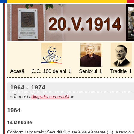
Acasă
C.C. 100 de ani
Seniorul
Tradiție
1964 - 1974
Înapoi la
Biografie comentată
1964
14 ianuarie.
Conform rapoartelor Securităţii,
o serie de elemente
(...)
urzesc o s