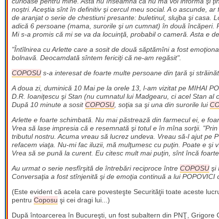
curioase pentru mine. Asta nu înseamnă că nu mă voi informa şi ţine
noştri. Aceştia sînt în definitiv şi cercul meu social. A o ascunde, a
de aranjat o serie de chestiuni presante: buletinul, slujba şi casa. Lo
adică 6 persoane (mama, surorile şi un cumnat) în două încăperi. Pe
Mi s-a promis că mi se va da locuinţă, probabil o cameră. Asta e de
"Întîlnirea cu Arlette care a sosit de două săptămîni a fost emoţiona
bolnavă. Deocamdată sîntem fericiţi că ne-am regăsit".
COPOSU
s-a interesat de foarte multe persoane din ţară şi străinăt
A doua zi, duminică 10 Mai pe la orele 13, l-am vizitat pe MIHAI P
D.R. Ioaniţescu şi Stan (nu cumnatul lui Madgearu, ci acel Stan al c
După 10 minute a sosit
COPOSU
, soţia sa şi una din surorile lui
C
Arlette e foarte schimbată. Nu mai păstrează din farmecul ei, e foarte
Vrea să lase impresia că e resemnată şi totul e în mîna sorţii. "Prin m
tributul nostru. Acuma vreau să lucrez undeva. Vreau să-l ajut pe 
refacem viaţa. Nu-mi fac iluzii, mă mulţumesc cu puţin. Poate e şi vî
Vrea să se pună la curent. Eu citesc mult mai puţin, sînt încă foarte
Au urmat o serie nesfîrşită de întrebări reciproce între
COPOSU
şi 
Conversaţia a fost stînjenită şi de emoţia continuă a lui POPOVICI c
(Este evident că acela care povesteşte Securităţii toate aceste luc
pentru
Coposu
şi cei dragi lui...)
După întoarcerea în Bucureşti, un fost subaltern din PNŢ, Grigore 