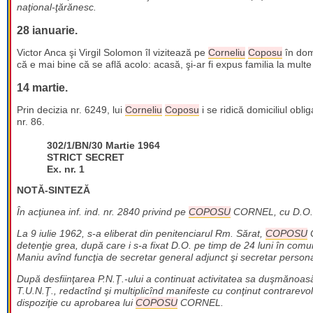
naţional-ţărănesc.
28 ianuarie.
Victor Anca şi Virgil Solomon îl vizitează pe
Corneliu
Coposu
în domi
că e mai bine că se află acolo: acasă, şi-ar fi expus familia la multe
14 martie.
Prin decizia nr. 6249, lui
Corneliu
Coposu
i se ridică domiciliul obli
nr. 86.
302/1/BN/
30 Martie 1964
STRICT SECRET
Ex. nr. 1
NOTĂ-SINTEZĂ
În acţiunea inf. ind. nr. 2840 privind pe
COPOSU
CORNEL, cu D.O.
La 9 iulie 1962, s-a eliberat din penitenciarul Rm. Sărat,
COPOSU
C
detenţie grea, după care i s-a fixat D.O. pe timp de 24 luni în com
Maniu avînd funcţia de secretar general adjunct şi secretar personal
După desfiinţarea P.N.Ţ.-ului a continuat activitatea sa duşmănoas
T.U.N.Ţ., redactînd şi multiplicînd manifeste cu conţinut contrarevolu
dispoziţie cu aprobarea lui
COPOSU
CORNEL.