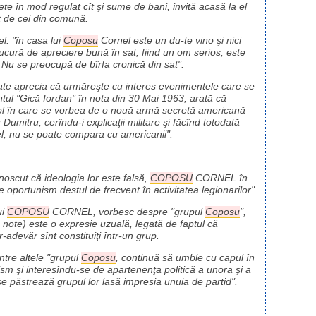
în mod regulat cît şi sume de bani, invită acasă la el
at de cei din comună.
l: "în casa lui
Coposu
Cornel este un du-te vino şi nici
ră de apreciere bună în sat, fiind un om serios, este
. Nu se preocupă de bîrfa cronică din sat".
 aprecia că urmăreşte cu interes evenimentele care se
entul "Gică Iordan" în nota din 30 Mai 1963, arată că
ticol în care se vorbea de o nouă armă secretă americană
Dumitru, cerîndu-i explicaţii militare şi făcînd totodată
 el, nu se poate compara cu americanii".
unoscut că ideologia lor este falsă,
COPOSU
CORNEL în
de oportunism destul de frecvent în activitatea legionarilor".
ui
COPOSU
CORNEL, vorbesc despre "grupul
Coposu
",
 note) este o expresie uzuală, legată de faptul că
-adevăr sînt constituiţi într-un grup.
ntre altele "grupul
Coposu
, continuă să umble cu capul în
tism şi interesîndu-se de apartenenţa politică a unora şi a
se păstrează grupul lor lasă impresia unuia de partid".