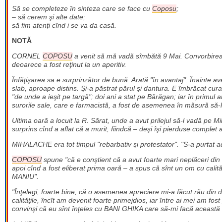
Să se completeze în sinteza care se face cu
Coposu
;
– să cerem şi alte date;
să fim atenţi cînd i se va da casă.
NOTĂ
CORNEL
COPOSU
a venit să mă vadă sîmbătă 9 Mai. Convorbirea s
deoarece a fost reţinut la un aperitiv.
Înfăţişarea sa e surprinzător de bună. Arată "în avantaj". Înainte ave
slab, aproape distins. Şi-a păstrat părul şi dantura. E îmbrăcat curat
"de unde a ieşit pe targă"; doi ani a stat pe Bărăgan; iar în primul a
surorile sale, care e farmacistă, a fost de asemenea în măsură să-l
Ultima oară a locuit la R. Sărat, unde a avut prilejul să-l vadă pe M
surprins cînd a aflat că a murit, fiindcă – deşi îşi pierduse complet 
MIHALACHE era tot timpul "rebarbativ şi protestator". "S-a purtat ad
COPOSU
spune "că e conştient că a avut foarte mari neplăceri din c
apoi cînd a fost eliberat prima oară – a spus că sînt un om cu calităţi
MANIU".
"Înţelegi, foarte bine, că o asemenea apreciere mi-a făcut rău din d
calităţile, încît am devenit foarte primejdios, iar între ai mei am fost
convinşi că eu sînt înţeles cu BANI GHIKA care să-mi facă această