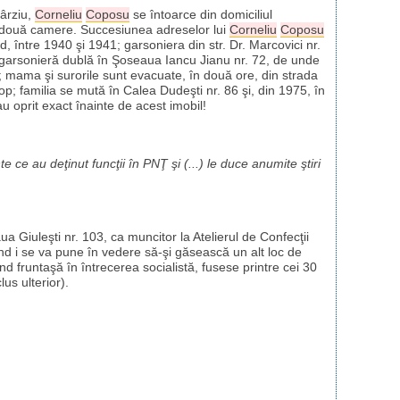
târziu,
Corneliu
Coposu
se întoarce din domiciliul
în două camere. Succesiunea adreselor lui
Corneliu
Coposu
 între 1940 şi 1941; garsoniera din str. Dr. Marcovici nr.
arsonieră dublă în Şoseaua Iancu Jianu nr. 72, de unde
; mama şi surorile sunt evacuate, în două ore, din strada
p; familia se mută în Calea Dudeşti nr. 86 şi, din 1975, în
au oprit exact înainte de acest imobil!
 ce au deţinut funcţii în PNŢ şi (...) le duce anumite ştiri
a Giuleşti nr. 103, ca muncitor la Atelierul de Confecţii
ând i se va pune în vedere să-şi găsească un alt loc de
nd fruntaşă în întrecerea socialistă, fusese printre cei 30
us ulterior).