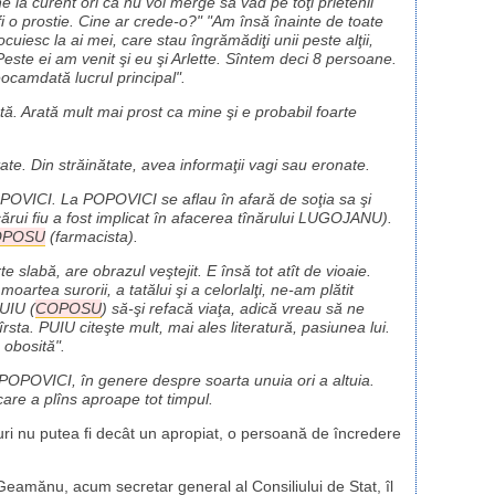
 la curent ori că nu voi merge să văd pe toţi prietenii
r fi o prostie. Cine ar crede-o?" "Am însă înainte de toate
cuiesc la ai mei, care stau îngrămădiţi unii peste alţii,
ste ei am venit şi eu şi Arlette. Sîntem deci 8 persoane.
ocamdată lucrul principal".
tă. Arată mult mai prost ca mine şi e probabil foarte
ate. Din străinătate, avea informaţii vagi sau eronate.
OPOVICI. La POPOVICI se aflau în afară de soţia sa şi
ărui fiu a fost implicat în afacerea tînărului LUGOJANU).
OPOSU
(farmacista).
 slabă, are obrazul veştejit. E însă tot atît de vioaie.
oartea surorii, a tatălui şi a celorlalţi, ne-am plătit
PUIU (
COPOSU
) să-şi refacă viaţa, adică vreau să ne
rsta. PUIU citeşte mult, mai ales literatură, pasiunea lui.
 obosită".
POPOVICI, în genere despre soarta unuia ori a altuia.
are a plîns aproape tot timpul.
ruri nu putea fi decât un apropiat, o persoană de încredere
Geamănu, acum secretar general al Consiliului de Stat, îl