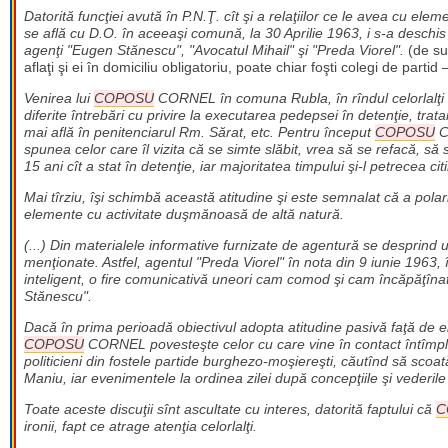
Datorită funcţiei avută în P.N.Ţ. cît şi a relaţiilor ce le avea cu el
se află cu D.O. în aceeaşi comună, la 30 Aprilie 1963, i s-a deschis 
agenţi "Eugen Stănescu", "Avocatul Mihail" şi "Preda Viorel".
(de sub
aflaţi şi ei în domiciliu obligatoriu, poate chiar foşti colegi de partid
Venirea lui
COPOSU
CORNEL în comuna Rubla, în rîndul celorlalţi D.
diferite întrebări cu privire la executarea pedepsei în detenţie, trat
mai află în penitenciarul Rm. Sărat, etc. Pentru început
COPOSU
CO
spunea celor care îl vizita că se simte slăbit, vrea să se refacă, s
15 ani cît a stat în detenţie, iar majoritatea timpului şi-l petrecea citin
Mai tîrziu, îşi schimbă această atitudine şi este semnalat că a polariz
elemente cu activitate duşmănoasă de altă natură.
(...) Din materialele informative furnizate de agentură se desprind
menţionate. Astfel, agentul "Preda Viorel" în nota din 9 iunie 1963,
inteligent, o fire comunicativă uneori cam comod şi cam încăpăţînat
Stănescu".
Dacă în prima perioadă obiectivul adopta atitudine pasivă faţă de el
COPOSU
CORNEL povesteşte celor cu care vine în contact întîmplăr
politicieni din fostele partide burghezo-moşiereşti, căutînd să scoat
Maniu, iar evenimentele la ordinea zilei după concepţiile şi vederile 
Toate aceste discuţii sînt ascultate cu interes, datorită faptului că
C
ironii, fapt ce atrage atenţia celorlalţi.