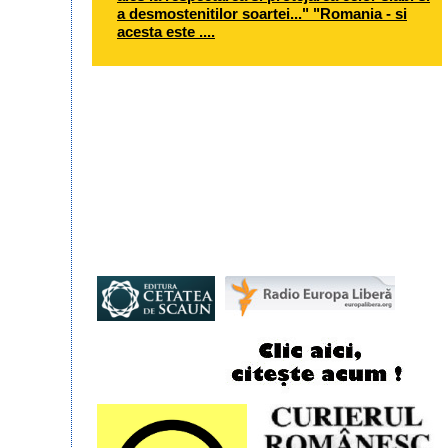
a desmostenitilor soartei..." "Romania - si
acesta este ....