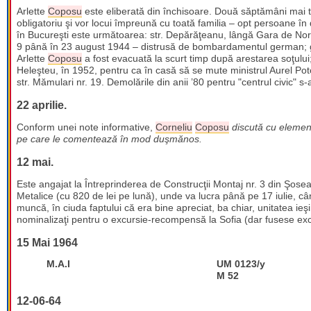
Arlette
Coposu
este eliberată din închisoare. Două săptămâni mai 
obligatoriu şi vor locui împreună cu toată familia – opt persoane 
în Bucureşti este următoarea: str. Depărăţeanu, lângă Gara de Nord,
9 până în 23 august 1944 – distrusă de bombardamentul german; g
Arlette
Coposu
a fost evacuată la scurt timp după arestarea soţului
Heleşteu, în 1952, pentru ca în casă să se mute ministrul Aurel Poto
str. Mămulari nr. 19. Demolările din anii ’80 pentru "centrul civic" s-
22 aprilie.
Conform unei note informative,
Corneliu
Coposu
discută cu elemente
pe care le comentează în mod duşmănos.
12 mai.
Este angajat la Întreprinderea de Construcţii Montaj nr. 3 din Şoseau
Metalice (cu 820 de lei pe lună), unde va lucra până pe 17 iulie, c
muncă, în ciuda faptului că era bine apreciat, ba chiar, unitatea ieşi
nominalizaţi pentru o excursie-recompensă la Sofia (dar fusese excl
15 Mai 1964
M.A.I
UM 0123/y
M 52
12-06-64