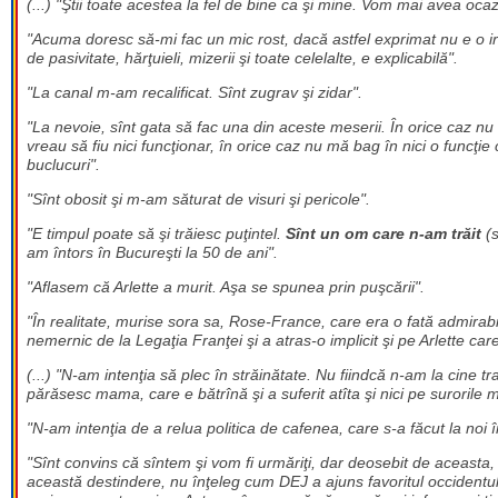
(...) "Ştii toate acestea la fel de bine ca şi mine. Vom mai avea oca
"Acuma doresc să-mi fac un mic rost, dacă astfel exprimat nu e o ir
de pasivitate, hărţuieli, mizerii şi toate celelalte, e explicabilă".
"La canal m-am recalificat. Sînt zugrav şi zidar".
"La nevoie, sînt gata să fac una din aceste meserii. În orice caz nu
vreau să fiu nici funcţionar, în orice caz nu mă bag în nici o funcţ
buclucuri".
"Sînt obosit şi m-am săturat de visuri şi pericole".
"E timpul poate să şi trăiesc puţintel.
Sînt un om care n-am trăit
(s
am întors în Bucureşti la 50 de ani".
"Aflasem că Arlette a murit. Aşa se spunea prin puşcării".
"În realitate, murise sora sa, Rose-France, care era o fată admirabi
nemernic de la Legaţia Franţei şi a atras-o implicit şi pe Arlette car
(...) "N-am intenţia să plec în străinătate. Nu fiindcă n-am la cine 
părăsesc mama, care e bătrînă şi a suferit atîta şi nici pe surorile m
"N-am intenţia de a relua politica de cafenea, care s-a făcut la noi 
"Sînt convins că sîntem şi vom fi urmăriţi, dar deosebit de aceasta
această destindere, nu înţeleg cum DEJ a ajuns favoritul occidentului