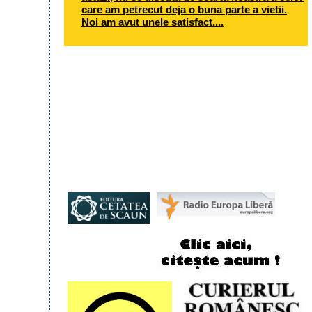
care am petrecut deja o buna parte a vietii.
Noi am avut unele satisfact....