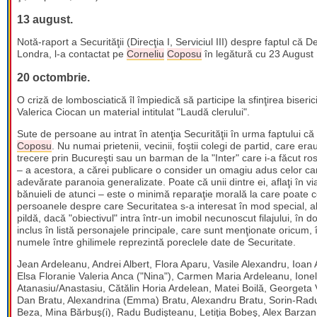
13 august.
Notă-raport a Securităţii (Direcţia I, Serviciul III) despre faptul c
Londra, l-a contactat pe
Corneliu
Coposu
în legătură cu 23 August
20 octombrie.
O criză de lombosciatică îl împiedică să participe la sfinţirea biseri
Valerica Ciocan un material intitulat "Laudă clerului".
Sute de persoane au intrat în atenţia Securităţii în urma faptului că
Coposu
. Nu numai prietenii, vecinii, foştii colegi de partid, care erau
trecere prin Bucureşti sau un barman de la "Inter" care i-a făcut rost
­– a acestora, a cărei publicare o consider un omagiu adus celor car
adevărate paranoia generalizate. Poate că unii dintre ei, aflaţi în v
bănuieli de atunci – este o minimă reparaţie morală la care poate c
persoanele despre care Securitatea s-a interesat în mod special, alcă
pildă, dacă "obiectivul" intra într-un imobil necunoscut filajului, în
inclus în listă personajele principale, care sunt menţionate oricum, 
numele între ghilimele reprezintă poreclele date de Securitate.
Jean Ardeleanu, Andrei Albert, Flora Aparu, Vasile Alexandru, Ioan 
Elsa Floranie Valeria Anca ("Nina"), Carmen Maria Ardeleanu, Ione
Atanasiu/Anastasiu, Cătălin Horia Ardelean, Matei Boilă, Georget
Dan Bratu, Alexandrina (Emma) Bratu, Alexandru Bratu, Sorin-Radu
Beza, Mina Bărbuş(i), Radu Budişteanu, Letiţia Bobeş, Alex Barzan