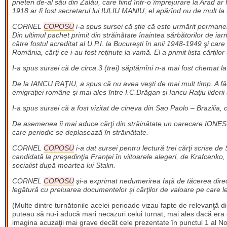
prieten de-al său din Zalău, care fiind într-o împrejurare la Arad ar
1918 ar fi fost secretarul lui IULIU MANIU, el apărînd nu de mult la 
CORNEL
COPOSU
i-a spus sursei că ştie că este urmărit permanent
Din ultimul pachet primit din străinătate înaintea sărbătorilor de iar
către fostul acreditat al U.P.I. la Bucureşti în anii 1948-1949 şi care
România, cărţi ce i-au fost reţinute la vamă. El a primit lista cărţilor t
I-a spus sursei că de circa 3 (trei) săptămîni n-a mai fost chemat la 
De la IANCU RAŢIU, a spus că nu avea veşti de mai mult timp. A făcut
emigraţiei române şi mai ales între I.C.Drăgan şi Iancu Raţiu liderii
I-a spus sursei că a fost vizitat de cineva din Sao Paolo – Brazilia, 
De asemenea îi mai aduce cărţi din străinătate un oarecare IONESC
care periodic se deplasează în străinătate.
CORNEL
COPOSU
i-a dat sursei pentru lectură trei cărţi scrise 
candidată la preşedinţia Franţei în viitoarele alegeri, de Krafcenko
socialist după moartea lui Stalin.
CORNEL
COPOSU
şi-a exprimat nedumerirea faţă de tăcerea direct
legătură cu preluarea documentelor şi cărţilor de valoare pe care 
(Multe dintre turnătoriile acelei perioade vizau fapte de relevanţă d
puteau să nu-i aducă mari necazuri celui turnat, mai ales dacă era d
imagina acuzaţii mai grave decât cele prezentate în punctul 1 al No