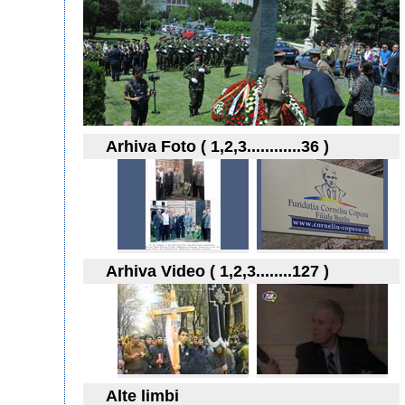
Arhiva Foto ( 1,2,3............36 )
Arhiva Video ( 1,2,3........127 )
Alte limbi