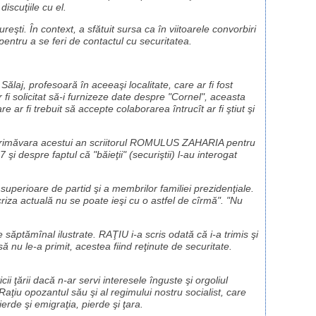
iscuţiile cu el.
eşti. În context, a sfătuit sursa ca în viitoarele convorbiri
entru a se feri de contactul cu securitatea.
laj, profesoară în aceeaşi localitate, care ar fi fost
 fi solicitat să-i furnizeze date despre "Cornel", aceasta
 ar fi trebuit să accepte colaborarea întrucît ar fi ştiut şi
-o în primăvara acestui an scriitorul ROMULUS ZAHARIA pentru
 şi despre faptul că "băieţii" (securiştii) l-au interogat
uperioare de partid şi a membrilor familiei prezidenţiale.
riza actuală nu se poate ieşi cu o astfel de cîrmă". "Nu
ăptămînal ilustrate. RAŢIU i-a scris odată că i-a trimis şi
ă nu le-a primit, acestea fiind reţinute de securitate.
 ţării dacă n-ar servi interesele înguste şi orgoliul
Raţiu opozantul său şi al regimului nostru socialist, care
erde şi emigraţia, pierde şi ţara.