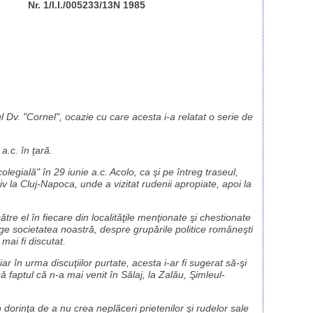
Nr. 1/I.I./005233/13N 1985
ul Dv. "Cornel", ocazie cu care acesta i-a relatat o serie de
 a.c. în ţară.
olegială" în 29 iunie a.c. Acolo, ca şi pe întreg traseul,
v la Cluj-Napoca, unde a vizitat rudenii apropiate, apoi la
tre el în fiecare din localităţile menţionate şi chestionate
ge societatea noastră, despre grupările politice româneşti
mai fi discutat.
ar în urma discuţiilor purtate, acesta i-ar fi sugerat să-şi
ică faptul că n-a mai venit în Sălaj, la Zalău, Şimleul-
n dorinţa de a nu crea neplăceri prietenilor şi rudelor sale