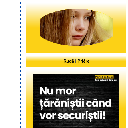
Rugă
|
Prière