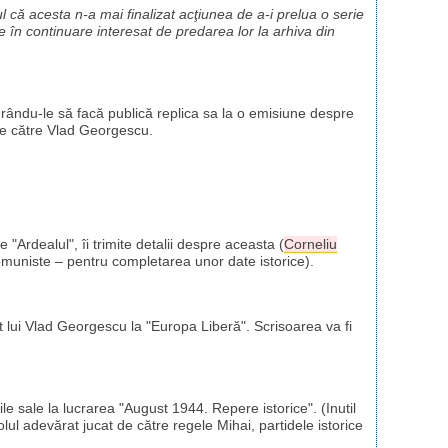
ul că acesta n-a mai finalizat acţiunea de a-i prelua o serie
 în continuare interesat de predarea lor la arhiva din
cerându-le să facă publică replica sa la o emisiune despre
de către Vlad Georgescu.
 "Ardealul", îi trimite detalii despre aceasta (
Corneliu
 comuniste – pentru completarea unor date istorice).
ct lui Vlad Georgescu la "Europa Liberă". Scrisoarea va fi
ţiile sale la lucrarea "August 1944. Repere istorice". (Inutil
lul adevărat jucat de către regele Mihai, partidele istorice