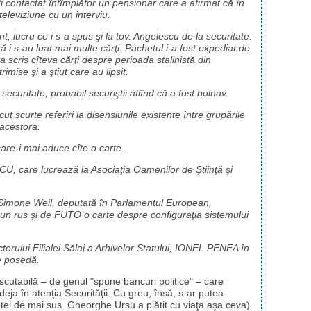
 fi contactat întîmplător un pensionar care a afirmat că în
televiziune cu un interviu.
, lucru ce i s-a spus şi la tov. Angelescu de la securitate.
nă i s-au luat mai multe cărţi. Pachetul i-a fost expediat de
 a scris cîteva cărţi despre perioada stalinistă din
rimise şi a ştiut care au lipsit.
securitate, probabil securiştii aflînd că a fost bolnav.
 scurte referiri la disensiunile existente între grupările
 acestora.
care-i mai aduce cîte o carte.
U, care lucrează la Asociaţia Oamenilor de Ştiinţă şi
de Simone Weil, deputată în Parlamentul European,
, un rus şi de FÜTÖ o carte despre configuraţia sistemului
orului Filialei Sălaj a Arhivelor Statului, IONEL PENEA în
le posedă.
iscutabilă – de genul "spune bancuri politice" – care
eja în atenţia Securităţii. Cu greu, însă, s-ar putea
tei de mai sus. Gheorghe Ursu a plătit cu viaţa aşa ceva).