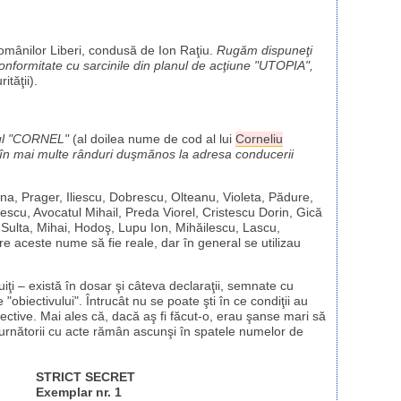
mânilor Liberi, condusă de Ion Raţiu.
Rugăm dispuneţi
 conformitate cu sarcinile din planul de acţiune "UTOPIA",
ităţii).
tivul "CORNEL"
(al doilea nume de cod al lui
Corneliu
 în mai multe rânduri duşmănos la adresa conducerii
na, Prager, Iliescu, Dobrescu, Olteanu, Violeta, Pădure,
scu, Avocatul Mihail, Preda Viorel, Cristescu Dorin, Gică
 Sulta, Mihai, Hodoş, Lupu Ion, Mihăilescu, Lascu,
re aceste nume să fie reale, dar în general se utilizau
uiţi – există în dosar şi câteva declaraţii, semnate cu
obiectivului". Întrucât nu se poate şti în ce condiţii au
ective. Mai ales că, dacă aş fi făcut-o, erau şanse mari să
urnătorii cu acte rămân ascunşi în spatele numelor de
STRICT SECRET
Exemplar nr. 1