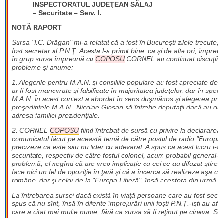
INSPECTORATUL JUDEŢEAN SĂLAJ
– Securitate – Serv. I.
NOTĂ RAPORT
Sursa "I.C. Drăgan" mi-a relatat că a fost în Bucureşti zilele trecu
fost secretar al P.N.Ţ. Acesta l-a primit bine, ca şi de alte ori, împre
în grup sursa împreună cu
COPOSU
CORNEL au continuat discuţiil
probleme şi anume:
1. Alegerile pentru M.A.N. şi consiliile populare au fost apreciat
ar fi fost manevrate şi falsificate în majoritatea judeţelor, dar în sp
M.A.N. În acest context a abordat în sens duşmănos şi alegerea preşe
preşedintele M.A.N., Nicolae Giosan să întrebe deputaţii dacă au ob
adresa familiei prezidenţiale.
2. CORNEL
COPOSU
fiind întrebat de sursă cu privire la declarare
comunicatul făcut pe această temă de către postul de radio "Europa
precizeze că este sau nu lider cu adevărat. A spus că acest lucru i-
securitate, respectiv de către fostul colonel, acum probabil genera
problemă, el negînd că are vreo implicaţie cu cei ce au difuzat ştire
face nici un fel de opoziţie în ţară şi că a încerca să realizeze aşa 
române, dar şi celor de la "Europa Liberă", însă acestora din urmă 
La întrebarea sursei dacă există în viaţă persoane care au fost se
spus că nu sînt, însă în diferite împrejurări unii foşti P.N.Ţ.-işti au 
care a citat mai multe nume, fără ca sursa să fi reţinut pe cineva. S