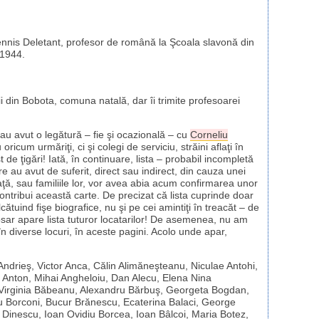
ă Dennis Deletant, profesor de română la Şcoala slavonă din
 1944.
cii din Bobota, comuna natală, dar îi trimite profesoarei
 au avut o legătură ­– fie şi ocazională – cu
Corneliu
 oricum urmăriţi, ci şi colegi de serviciu, străini aflaţi în
 de ţigări! Iată, în continuare, lista – probabil incompletă
e au avut de suferit, direct sau indirect, din cauza unei
iaţă, sau familiile lor, vor avea abia acum confirmarea unor
ontribui această carte. De precizat că lista cuprinde doar
tuind fişe biografice, nu şi pe cei amintiţi în treacăt – de
 dosar apare lista tuturor locatarilor! De asemenea, nu am
în diverse locuri, în aceste pagini. Acolo unde apar,
Andrieş, Victor Anca, Călin Alimăneşteanu, Niculae Antohi,
l Anton, Mihai Angheloiu, Dan Alecu, Elena Nina
a Virginia Băbeanu, Alexandru Bărbuş, Georgeta Bogdan,
 Borconi, Bucur Brănescu, Ecaterina Balaci, George
 Dinescu, Ioan Ovidiu Borcea, Ioan Bâlcoi, Maria Botez,