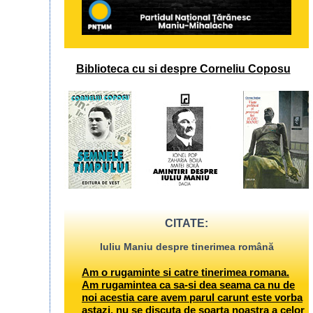
Biblioteca cu si despre Corneliu Coposu
CITATE:
Iuliu Maniu despre tinerimea română
Am o rugaminte si catre tinerimea romana.
Am rugamintea ca sa-si dea seama ca nu de
noi acestia care avem parul carunt este vorba
astazi, nu se discuta de soarta noastra a celor