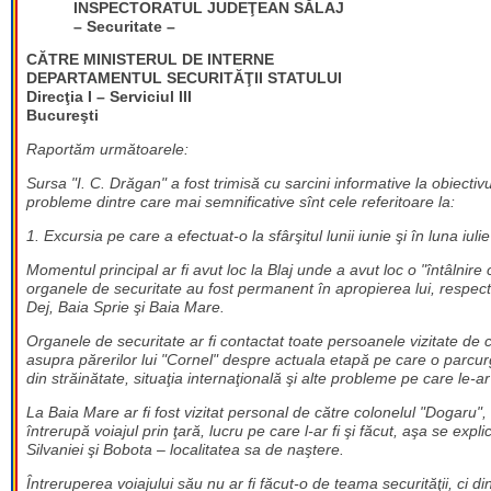
INSPECTORATUL JUDEŢEAN SĂLAJ
– Securitate –
CĂTRE MINISTERUL DE INTERNE
DEPARTAMENTUL SECURITĂŢII STATULUI
Direcţia I – Serviciul III
Bucureşti
Raportăm următoarele:
Sursa "I. C. Drăgan" a fost trimisă cu sarcini informative la obiectiv
probleme dintre care mai semnificative sînt cele referitoare la:
1. Excursia pe care a efectuat-o la sfârşitul lunii iunie şi în luna iulie
Momentul principal ar fi avut loc la Blaj unde a avut loc o "întâlnire c
organele de securitate au fost permanent în apropierea lui, respecti
Dej, Baia Sprie şi Baia Mare.
Organele de securitate ar fi contactat toate persoanele vizitate de că
asupra părerilor lui "Cornel" despre actuala etapă pe care o parcur
din străinătate, situaţia internaţională şi alte probleme pe care le-ar 
La Baia Mare ar fi fost vizitat personal de către colonelul "Dogaru", i
întrerupă voiajul prin ţară, lucru pe care l-ar fi şi făcut, aşa se expl
Silvaniei şi Bobota – localitatea sa de naştere.
Întreruperea voiajului său nu ar fi făcut-o de teama securităţii, ci di