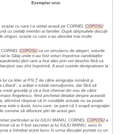
Exemplar unic
te, ocazie cu care l-a vizitat acasă pe CORNEL
COPOSU
ună cu ceilalţi membri ai familiei. După obişnuitele discuţii
e singuri, ocazie cu care s-au abordat mai multe
e de CORNEL
COPOSU
ca un simulacru de alegeri, voturile
ecial la Sălaj unde n-au fost voturi împotriva candidaţilor
dintelui ţării care a fost ales prin vot deschis fără ca
iecţiuni sau sînt împotrivă. A avut cuvinte denigratoare la
a lui ca lider al P.N.Ţ de către emigraţia română şi
 Liberă", a arătat o totală nemulţumire, dar fără să
a creat greutăţi şi că a fost chemat din nou de către
l-maior Angelescu, fiind anchetat detaliat despre această
a, afirmînd răspicat că în condiţiile actuale nu se poate
ceva este o iluzie, lucru care, se pare că îi scapă emigraţiei
le convine să difuzeze ştiri de acest gen.
cretari particulari ai lui IULIU MANIU, CORNEL
COPOSU
a
afirmat că ar fi fost secretari ai lui IULIU MANIU, sens în
ursa a întrebat acest lucru în urma discuţiei purtate cu un