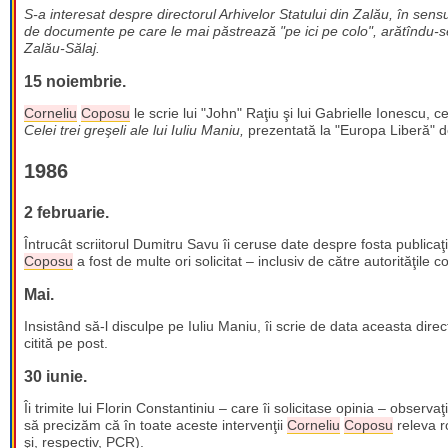
S-a interesat despre directorul Arhivelor Statului din Zalău, în sens
de documente pe care le mai păstrează "pe ici pe colo", arătîndu-se
Zalău-Sălaj.
15 noiembrie.
Corneliu
Coposu
le scrie lui "John" Raţiu şi lui Gabrielle Ionescu, 
Celei trei greşeli ale lui Iuliu Maniu,
prezentată la "Europa Liberă" 
1986
2 februarie.
Întrucât scriitorul Dumitru Savu îi ceruse date despre fosta publicaţie
Coposu
a fost de multe ori solicitat – inclusiv de către autorităţile
Mai.
Insistând să-l disculpe pe Iuliu Maniu, îi scrie de data aceasta dire
citită pe post.
30 iunie.
Îi trimite lui Florin Constantiniu – care îi solicitase opinia – observa
să precizăm că în toate aceste intervenţii
Corneliu
Coposu
releva ro
şi, respectiv, PCR).