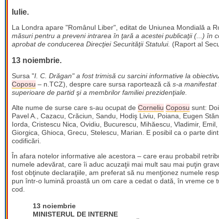
Iulie.
La Londra apare "Românul Liber", editat de Uniunea Mondială a Ro
măsuri pentru a preveni intrarea în ţară a acestei publicaţii (...) în
aprobat de conducerea Direcţiei Securităţii Statului.
(Raport al Secur
13 noiembrie.
Sursa "
I. C. Drăgan" a fost trimisă cu sarcini informative la obiec
Coposu
– n.TCZ), despre care sursa raportează că
s-a manifestat
superioare de partid şi a membrilor familiei prezidenţiale.
Alte nume de surse care s-au ocupat de
Corneliu
Coposu
sunt: Doi
Pavel A., Cazacu, Crăciun, Sandu, Hodiş Liviu, Poiana, Eugen Stăne
Iorda, Cristescu Nica, Ovidiu, Bucurescu, Mihăescu, Vladimir, Emil,
Giorgica, Ghioca, Grecu, Stelescu, Marian. E posibil ca o parte dint
codificări.
În afara notelor informative ale acestora – care erau probabil retrib
numele adevărat, care îi aduc acuzaţii mai mult sau mai puţin grave "
fost obţinute declaraţiile, am preferat să nu menţionez numele resp
pun într-o lumină proastă un om care a cedat o dată, în vreme ce t
cod.
13 noiembrie
MINISTERUL DE INTERNE