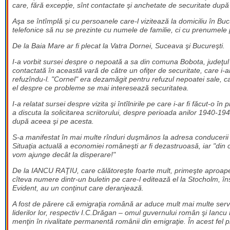
care, fără excepţie, sînt contactate şi anchetate de securitate după d
Aşa se întîmplă şi cu persoanele care-l vizitează la domiciliu în Bucur
telefonice să nu se prezinte cu numele de familie, ci cu prenumele p
De la Baia Mare ar fi plecat la Vatra Dornei, Suceava şi Bucureşti.
I-a vorbit sursei despre o nepoată a sa din comuna Bobota, judeţul Să
contactată în această vară de către un ofiţer de securitate, care i-ar
refuzîndu-l. "Cornel" era dezamăgit pentru refuzul nepoatei sale, care
el despre ce probleme se mai interesează securitatea.
I-a relatat sursei despre vizita şi întîlnirile pe care i-ar fi făcut
a discuta la solicitarea scriitorului, despre perioada anilor 1940-1947
după aceea şi pe acesta.
S-a manifestat în mai multe rînduri duşmănos la adresa conducerii s
Situaţia actuală a economiei româneşti ar fi dezastruoasă, iar "din c
vom ajunge decât la disperare!"
De la IANCU RAŢIU, care călătoreşte foarte mult, primeşte aproape s
cîteva numere dintr-un buletin pe care-l editează el la Stocholm, îns
Evident, au un conţinut care deranjează.
A fost de părere că emigraţia română ar aduce mult mai multe servicii
liderilor lor, respectiv I.C.Drăgan – omul guvernului român şi Iancu 
menţin în rivalitate permanentă românii din emigraţie. În acest fel pi