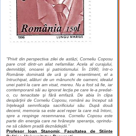
"Privit din perspectiva zilei de astăzi, Corneliu Coposu
pare croit dintr-un aliat nefamiliar. Acela al curajului,
demnităţii, onoarei şi patriotismului. În 1990, într-o
Românie dominată de ură şi de resentiment, el a
întruchipat, alături de un mănunchi de oameni, idealul
unei patrii la care am visat, mereu. Nu a fost să fie, iar
contemporanii săi au ignorat lecţia pe care le-a predat-
o, cu tenacitate şi fără emfază. De abia în clipa
despărţirii de Corneliu Coposu, românii au început să
înţeleagă semnficaţia sacrificiului său. După două
decenii, memoria sa este acel reper la care mă întorc,
spre a respinge resemnarea. Corneliu Coposu este
parte din energia care ne hrăneşte speranţa, oprindu-
ne să cădem pradă deznădejdii."
Profesor Ioan Stanomir, Facultatea de Stiinte