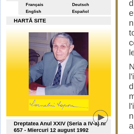
d
Français
Deutsch
e
English
Español
HARTĂ SITE
n
t
c
l
N
l
d
m
l
n
Dreptatea Anul XXIV (Seria a IV-a) nr
a
657 - Miercuri 12 august 1992