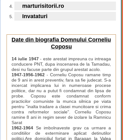
marturisitorii.ro
Invataturi
Date din biografia Domnului Corneliu
Coposu
14 iulie 1947
- este arestat impreuna cu intreaga
conducere PNT, dupa inscenarea de la Tamadau,
desi nu facuse parte din grupul arestat acolo.
1947-1956-1962
- Corneliu Coposu ramane timp
de 9 ani in arest preventiv, fara sa fie judecat. S-a
incercat implicarea lui in numeroase procese
politice, dar nu a putut fi condamnat din lipsa de
probe. Coposu este condamnat conform
practicilor comuniste la munca silnica pe viata
pentru "inalta tradare a clasei muncitoare si crima
contra reformelor sociale". Corneliu Coposu
ramine 8 ani in regim sever de izolare la Ramnicu
Sarat
1962-1964
Se imbolnaveste grav ca urmare a
conditiilor de exterminare aplicat detinutilor
politici.Are domiciliul fortat in Baragan la Valea