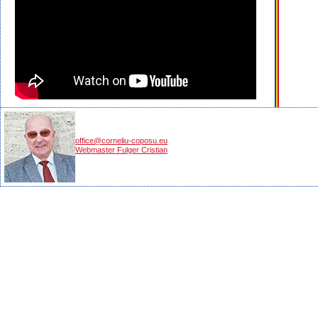
office@corneliu-coposu.eu
Webmaster Fulger Cristian