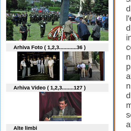
d
l
d
i
c
Arhiva Foto ( 1,2,3............36 )
n
p
a
n
Arhiva Video ( 1,2,3........127 )
d
m
s
a
Alte limbi