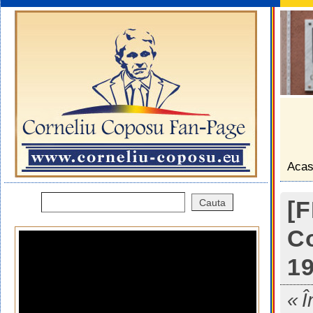
Aca
[F
Co
19
Î