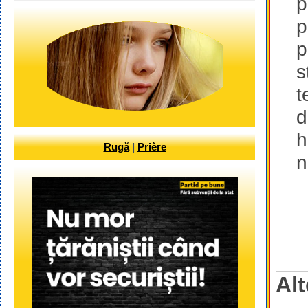
p
p
p
s
t
d
h
Rugă
|
Prière
n
Alt