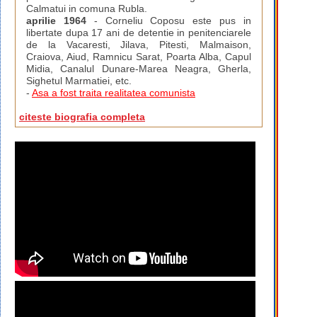
Calmatui in comuna Rubla.
aprilie 1964
- Corneliu Coposu este pus in
libertate dupa 17 ani de detentie in penitenciarele
de la Vacaresti, Jilava, Pitesti, Malmaison,
Craiova, Aiud, Ramnicu Sarat, Poarta Alba, Capul
Midia, Canalul Dunare-Marea Neagra, Gherla,
Sighetul Marmatiei, etc.
-
Asa a fost traita realitatea comunista
citeste biografia completa