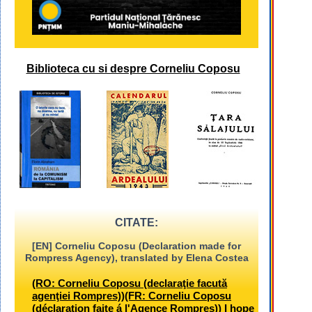
Biblioteca cu si despre Corneliu Coposu
CITATE:
[EN] Corneliu Coposu (Declaration made for
Rompress Agency), translated by Elena Costea
(RO: Corneliu Coposu (declaraţie facută
agenţiei Rompres))(FR: Corneliu Coposu
(déclaration faite á l'Agence Rompres)) I hope