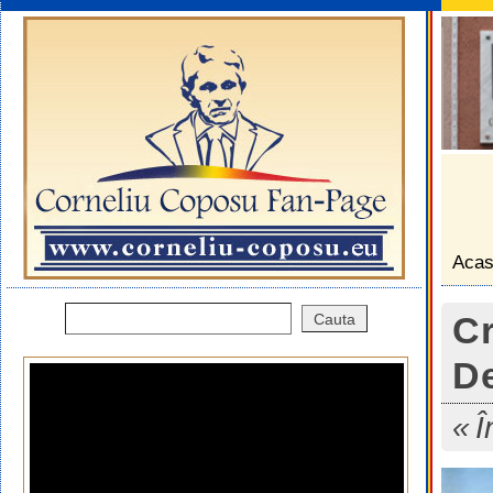
Aca
Cr
D
Î