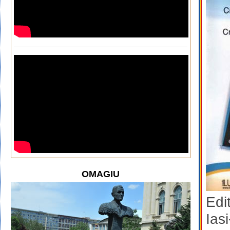
OMAGIU
Edi
Ias