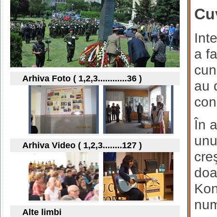
Cu
Int
a f
cun
Arhiva Foto ( 1,2,3............36 )
au 
cons
În 
unu
Arhiva Video ( 1,2,3........127 )
cre
doa
Kon
num
Alte limbi