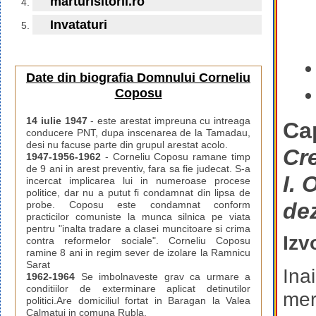
marturisitorii.ro
Invataturi
Date din biografia Domnului Corneliu
Coposu
14 iulie 1947
- este arestat impreuna cu intreaga
Cap
conducere PNT, dupa inscenarea de la Tamadau,
desi nu facuse parte din grupul arestat acolo.
Cr
1947-1956-1962
- Corneliu Coposu ramane timp
de 9 ani in arest preventiv, fara sa fie judecat. S-a
I. 
incercat implicarea lui in numeroase procese
politice, dar nu a putut fi condamnat din lipsa de
dez
probe. Coposu este condamnat conform
practicilor comuniste la munca silnica pe viata
pentru "inalta tradare a clasei muncitoare si crima
Izv
contra reformelor sociale". Corneliu Coposu
ramine 8 ani in regim sever de izolare la Ramnicu
Sarat
Ina
1962-1964
Se imbolnaveste grav ca urmare a
conditiilor de exterminare aplicat detinutilor
mer
politici.Are domiciliul fortat in Baragan la Valea
Calmatui in comuna Rubla.