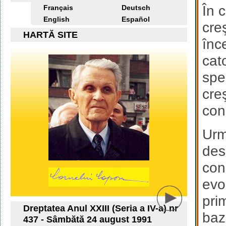
În 
Français
Deutsch
English
Español
cre
HARTĂ SITE
înc
cato
spec
cre
con
Urma
des
conc
evo
pri
Dreptatea Anul XXIII (Seria a IV-a) nr
baz
437 - Sâmbătă 24 august 1991