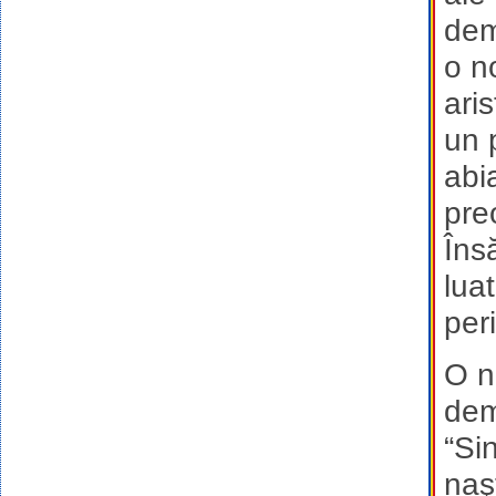
dem
o n
ari
un 
abi
pre
Îns
lua
per
O n
dem
“Sin
naş