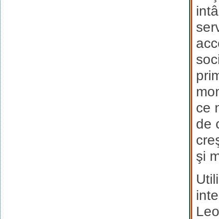
int
ser
acc
soc
pri
mom
ce 
de 
cre
şi 
Uti
int
Leo