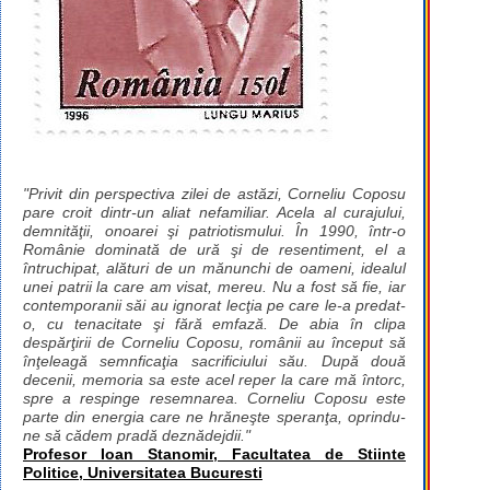
"Privit din perspectiva zilei de astăzi, Corneliu Coposu
pare croit dintr-un aliat nefamiliar. Acela al curajului,
demnităţii, onoarei şi patriotismului. În 1990, într-o
Românie dominată de ură şi de resentiment, el a
întruchipat, alături de un mănunchi de oameni, idealul
unei patrii la care am visat, mereu. Nu a fost să fie, iar
contemporanii săi au ignorat lecţia pe care le-a predat-
o, cu tenacitate şi fără emfază. De abia în clipa
despărţirii de Corneliu Coposu, românii au început să
înţeleagă semnficaţia sacrificiului său. După două
decenii, memoria sa este acel reper la care mă întorc,
spre a respinge resemnarea. Corneliu Coposu este
parte din energia care ne hrăneşte speranţa, oprindu-
ne să cădem pradă deznădejdii."
Profesor Ioan Stanomir, Facultatea de Stiinte
Politice, Universitatea Bucuresti