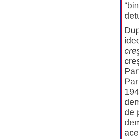
“bi
det
Dup
ide
cre
cre
Par
Par
194
dem
de p
dem
ace