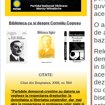
guv
ace
Biblioteca cu si despre Corneliu Coposu
O an
de 
baz
Rel
dem
in 
ace
CITATE:
dez
Citat din Dreptatea, XXIII, nr. 504
cu 
"Partidele democrat-crestine au datoria sa
vegheze la respectarea drepturilor, la
bise
demnitatea si libertatea cetatenilor, dar, mai
ales la respectarea si protejarea celor slabi si