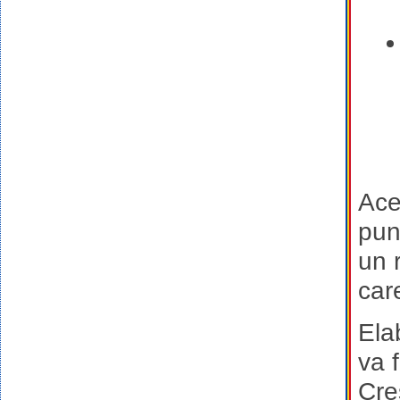
Ace
pun
un 
car
Ela
va 
Cre