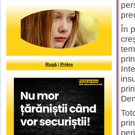
per
pre
În p
cre
tem
pri
Rugă
|
Prière
Int
ins
pri
Dem
Tot
pri
per