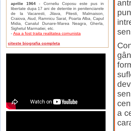
ant
aprilie 1964
- Corneliu Coposu este pus in
libertate dupa 17 ani de detentie in penitenciarele
pun
de la Vacaresti, Jilava, Pitesti, Malmaison,
Craiova, Aiud, Ramnicu Sarat, Poarta Alba, Capul
int
Midia, Canalul Dunare-Marea Neagra, Gherla,
Sighetul Marmatiei, etc.
sen
-
Asa a fost traita realitatea comunista
Con
citeste biografia completa
gân
form
suf
dev
sen
cen
a c
car