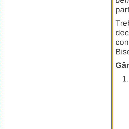
dem
par
Tre
decl
conf
Bise
Gân