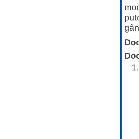
mod
put
gân
Doc
Doc