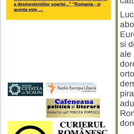
cat
a desmostenitilor soartei..." "Romania - si
acesta este ....
Luc
abo
Eur
si 
ale 
dor
ort
dem
pir
adu
Rom
dor