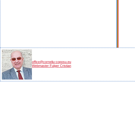
office@corneliu-coposu.eu
Webmaster Fulger Cristian