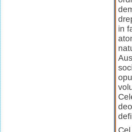
dem
dre
in f
ato
natu
Aus
soc
opu
vol
Cel
deo
defi
Cel