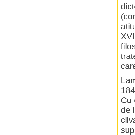
dic
(co
ati
XVI
filo
tra
car
Lam
1848
Cu 
de 
cliv
sup