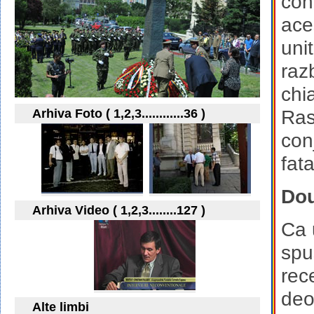
con
ace
uni
raz
chi
Arhiva Foto ( 1,2,3............36 )
Ras
con
fat
Dou
Arhiva Video ( 1,2,3........127 )
Ca 
spu
rec
deo
Alte limbi