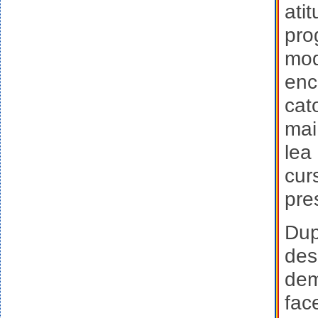
ati
prog
mod
enc
cato
mai
lea
cur
pres
Dup
des
demo
fac