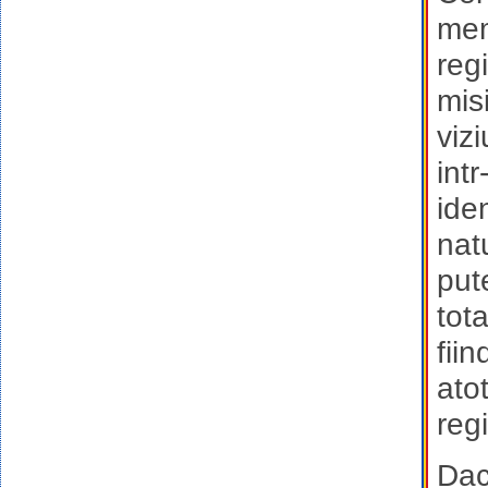
mem
reg
mis
viz
int
iden
nat
pute
tot
fii
ato
reg
Dac