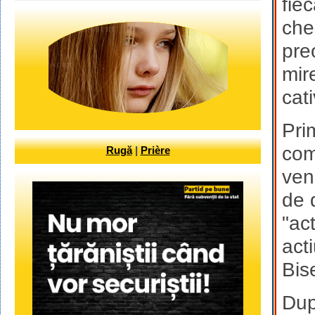
fie
che
preo
mir
cati
Pri
com
Rugă
|
Prière
ven
de 
"ac
act
Bis
Dup