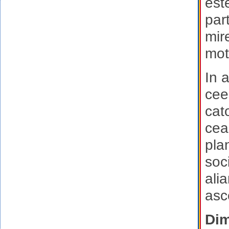
est
part
mir
mot
In 
cee
cat
cea 
pla
soci
ali
asc
Dim