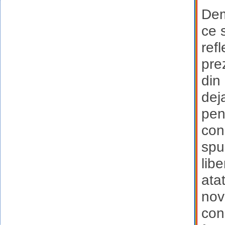
Dem
ce 
refl
pre
din
dej
pen
con
spu
libe
atat
nov
con