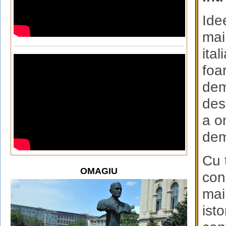
Ide
mai 
ita
foa
dem
desc
a om
dem
Cu 
OMAGIU
con
mai
ist