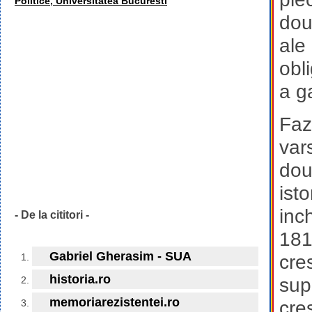
Politice, Universitatea Bucuresti
dou
ale 
obli
a g
Faz
var
dou
isto
inc
- De la cititori -
181
Gabriel Gherasim - SUA
cre
historia.ro
sup
memoriarezistentei.ro
cre