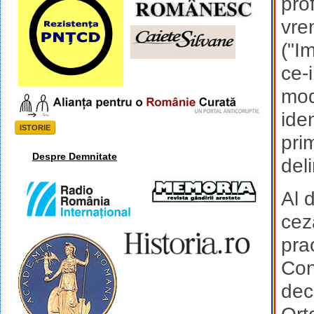
pro
vre
("I
ce-
mod
iden
ISTORIE
pri
Despre Demnitate
del
Al d
cez
pra
Con
dec