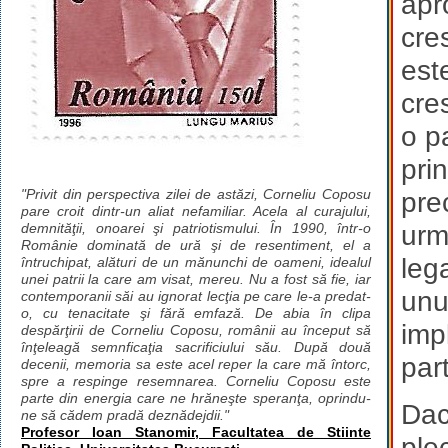
apro
cre
est
cre
o pa
prin
"Privit din perspectiva zilei de astăzi, Corneliu Coposu
pre
pare croit dintr-un aliat nefamiliar. Acela al curajului,
urm
demnităţii, onoarei şi patriotismului. În 1990, într-o
Românie dominată de ură şi de resentiment, el a
leg
întruchipat, alături de un mănunchi de oameni, idealul
unei patrii la care am visat, mereu. Nu a fost să fie, iar
unu
contemporanii săi au ignorat lecţia pe care le-a predat-
o, cu tenacitate şi fără emfază. De abia în clipa
imp
despărţirii de Corneliu Coposu, românii au început să
înţeleagă semnficaţia sacrificiului său. După două
par
decenii, memoria sa este acel reper la care mă întorc,
spre a respinge resemnarea. Corneliu Coposu este
parte din energia care ne hrăneşte speranţa, oprindu-
Dac
ne să cădem pradă deznădejdii."
Profesor Ioan Stanomir, Facultatea de Stiinte
ple