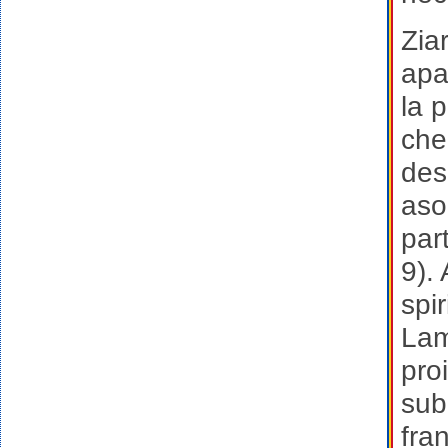
Zia
apa
la 
che
des
aso
par
9).
spi
Lam
pro
sub
fra