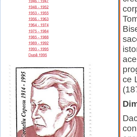
corp
Tom
Bis
sace
isto
ace
pro
ce 
(18
Dim
Dac
con