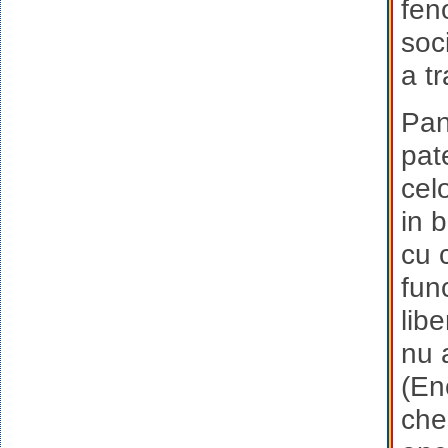
fen
soc
a t
Pan
pat
cel
in b
cu c
func
lib
nu 
(En
che