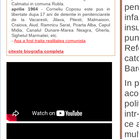
Calmatui in comuna Rubla.
pen
aprilie 1964
- Corneliu Coposu este pus in
libertate dupa 17 ani de detentie in penitenciarele
infa
de la Vacaresti, Jilava, Pitesti, Malmaison,
Craiova, Aiud, Ramnicu Sarat, Poarta Alba, Capul
ins
Midia, Canalul Dunare-Marea Neagra, Gherla,
pun
Sighetul Marmatiei, etc.
-
Asa a fost traita realitatea comunista
Ref
citeste biografia completa
cato
Bar
In p
aco
poli
int
ce 
mul