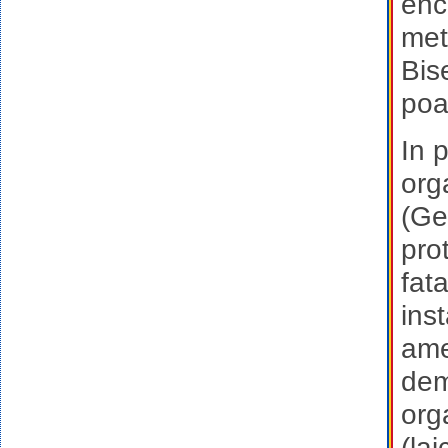
enc
met
Bis
poa
In 
orga
(Ge
pro
fat
ins
ame
dem
orga
(lai