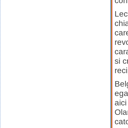
con
Lec
chi
car
revo
car
si 
rec
Belg
ega
aic
Ola
cato