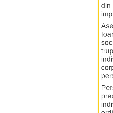
din
impo
Ase
Ioan
soc
tru
indi
cor
per
Per
pre
ind
ordi