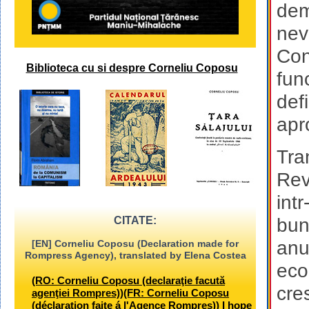
deme
nev
Con
Biblioteca cu si despre Corneliu Coposu
fun
def
apr
Tra
Rev
int
CITATE:
bun
anu
[EN] Corneliu Coposu (Declaration made for
Rompress Agency), translated by Elena Costea
econ
(RO: Corneliu Coposu (declaraţie facută
cre
agenţiei Rompres))(FR: Corneliu Coposu
(déclaration faite á l'Agence Rompres)) I hope