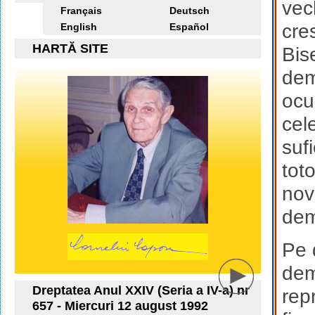
vec
Français
Deutsch
cre
English
Español
HARTĂ SITE
Bis
dem
ocu
cel
suf
tot
nov
demo
Pe 
dem
Dreptatea Anul XXIV (Seria a IV-a) nr
repr
657 - Miercuri 12 august 1992