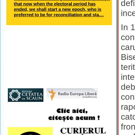
def
that now when the electoral period has
ended, we shall start a new epoch, who is
inc
preferred to be for reconciliation and sta....
In 
con
car
Bis
ter
int
debu
con
rapo
cat
fro