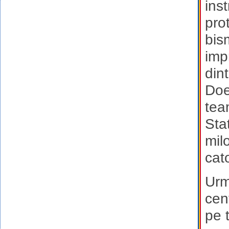
inst
pro
bis
imp
dint
Doe
team
Sta
milo
cat
Urm
cen
pe 