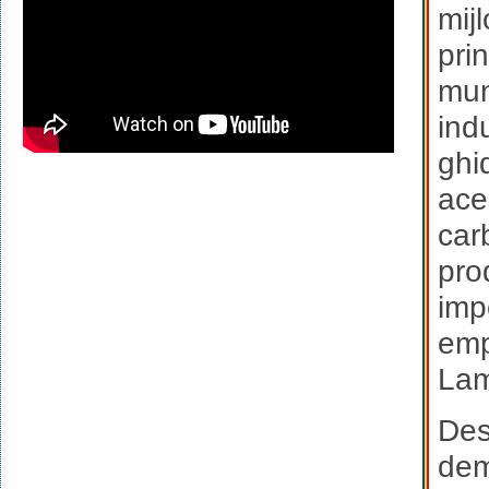
mij
prin
mun
indu
ghid
aces
carb
pro
imp
emp
Lam
Des
demo