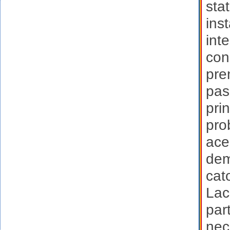
sta
ins
inte
con
pre
pas
prin
pro
ace
dem
cat
Lac
par
nec