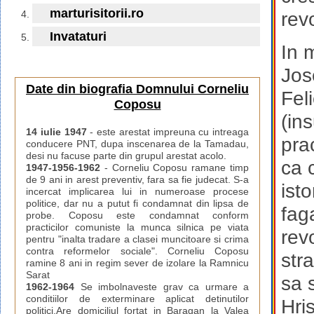
marturisitorii.ro
rev
Invataturi
In m
Jos
Date din biografia Domnului Corneliu
Fel
Coposu
(in
14 iulie 1947
- este arestat impreuna cu intreaga
prac
conducere PNT, dupa inscenarea de la Tamadau,
desi nu facuse parte din grupul arestat acolo.
ca 
1947-1956-1962
- Corneliu Coposu ramane timp
de 9 ani in arest preventiv, fara sa fie judecat. S-a
ist
incercat implicarea lui in numeroase procese
politice, dar nu a putut fi condamnat din lipsa de
fag
probe. Coposu este condamnat conform
practicilor comuniste la munca silnica pe viata
rev
pentru "inalta tradare a clasei muncitoare si crima
contra reformelor sociale". Corneliu Coposu
str
ramine 8 ani in regim sever de izolare la Ramnicu
Sarat
sa 
1962-1964
Se imbolnaveste grav ca urmare a
conditiilor de exterminare aplicat detinutilor
Hri
politici.Are domiciliul fortat in Baragan la Valea