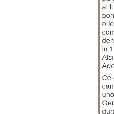
al 
pont
ori
con
dem
in 
Alc
Ade
Ce 
can
uno
Ger
dur