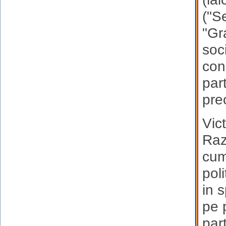
("S
"Gr
soc
con
par
pre
Vic
Raz
cum
pol
in 
pe p
par