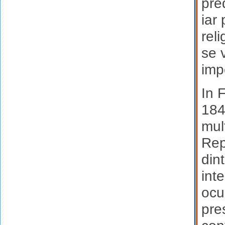
pre
iar
rel
se 
impo
In 
184
mul
Rep
dint
int
ocu
pre