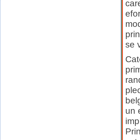
car
efor
mod
pri
se 
Cat
pri
ran
ple
bel
un 
imp
Pri