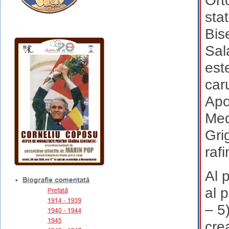
Ort
sta
Bis
Sal
est
car
Apo
Med
Gri
raf
Al 
al 
– 5
cre