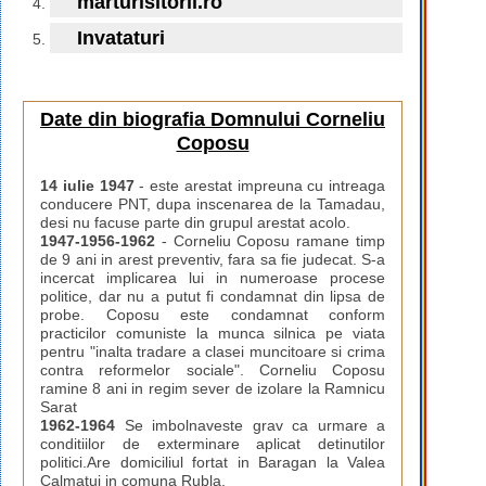
marturisitorii.ro
Invataturi
Date din biografia Domnului Corneliu
Coposu
14 iulie 1947
- este arestat impreuna cu intreaga
conducere PNT, dupa inscenarea de la Tamadau,
desi nu facuse parte din grupul arestat acolo.
1947-1956-1962
- Corneliu Coposu ramane timp
de 9 ani in arest preventiv, fara sa fie judecat. S-a
incercat implicarea lui in numeroase procese
politice, dar nu a putut fi condamnat din lipsa de
probe. Coposu este condamnat conform
practicilor comuniste la munca silnica pe viata
pentru "inalta tradare a clasei muncitoare si crima
contra reformelor sociale". Corneliu Coposu
ramine 8 ani in regim sever de izolare la Ramnicu
Sarat
1962-1964
Se imbolnaveste grav ca urmare a
conditiilor de exterminare aplicat detinutilor
politici.Are domiciliul fortat in Baragan la Valea
Calmatui in comuna Rubla.