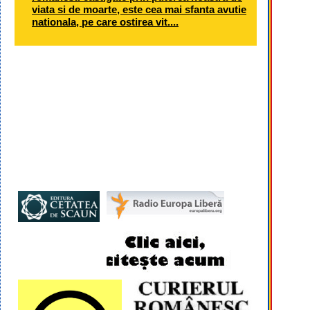
viata si de moarte, este cea mai sfanta avutie
nationala, pe care ostirea vit....