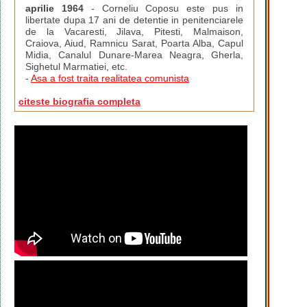
aprilie 1964
- Corneliu Coposu este pus in
libertate dupa 17 ani de detentie in penitenciarele
de la Vacaresti, Jilava, Pitesti, Malmaison,
Craiova, Aiud, Ramnicu Sarat, Poarta Alba, Capul
Midia, Canalul Dunare-Marea Neagra, Gherla,
Sighetul Marmatiei, etc.
-
Asa a fost traita realitatea comunista
citeste biografia completa