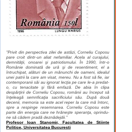
"Privit din perspectiva zilei de astăzi, Corneliu Coposu
pare croit dintr-un aliat nefamiliar. Acela al curajului,
demnităţii, onoarei şi patriotismului. În 1990, într-o
Românie dominată de ură şi de resentiment, el a
întruchipat, alături de un mănunchi de oameni, idealul
unei patrii la care am visat, mereu. Nu a fost să fie, iar
contemporanii săi au ignorat lecţia pe care le-a predat-
o, cu tenacitate şi fără emfază. De abia în clipa
despărţirii de Corneliu Coposu, românii au început să
înţeleagă semnficaţia sacrificiului său. După două
decenii, memoria sa este acel reper la care mă întorc,
spre a respinge resemnarea. Corneliu Coposu este
parte din energia care ne hrăneşte speranţa, oprindu-
ne să cădem pradă deznădejdii."
Profesor Ioan Stanomir, Facultatea de Stiinte
Politice, Universitatea Bucuresti