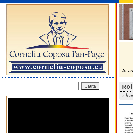
Aca
Rol
Îna