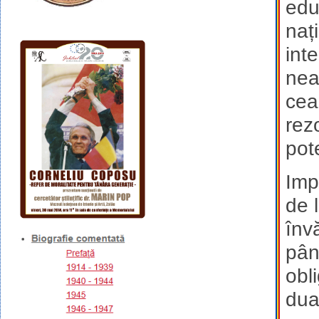
edu
naț
int
nea
cea
rez
pote
Imp
de 
înv
pân
obl
dua