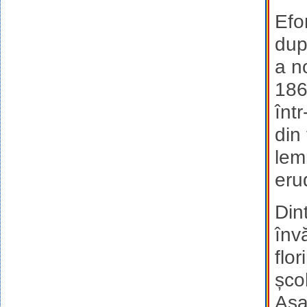
Efo
dup
a n
186
înt
din
lem
eru
Din
înv
flor
școl
Așa