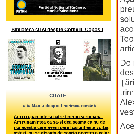
pre
sol
aco
Biblioteca cu si despre Corneliu Coposu
Teo
art
De 
des
Ţări
tri
CITATE:
Ale
Iuliu Maniu despre tinerimea română
ves
Am o rugaminte si catre tinerimea romana.
Am rugamintea ca sa-si dea seama ca nu de
Ace
noi acestia care avem parul carunt este vorba
astazi, nu se discuta de soarta noastra a celor