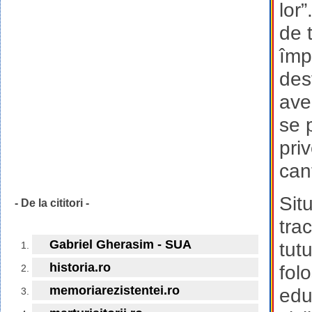
lor
de 
împl
des
ave
se 
pri
can
Sit
- De la cititori -
tra
Gabriel Gherasim - SUA
tut
historia.ro
folo
memoriarezistentei.ro
edu