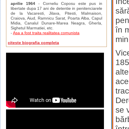
Înc
aprilie 1964
- Corneliu Coposu este pus in
libertate dupa 17 ani de detentie in penitenciarele
săr
de la Vacaresti, Jilava, Pitesti, Malmaison,
pen
Craiova, Aiud, Ramnicu Sarat, Poarta Alba, Capul
Midia, Canalul Dunare-Marea Neagra, Gherla,
în 
Sighetul Marmatiei, etc.
-
Asa a fost traita realitatea comunista
min
citeste biografia completa
Vic
1852
alte
ace
tra
Der
se 
băr
înt