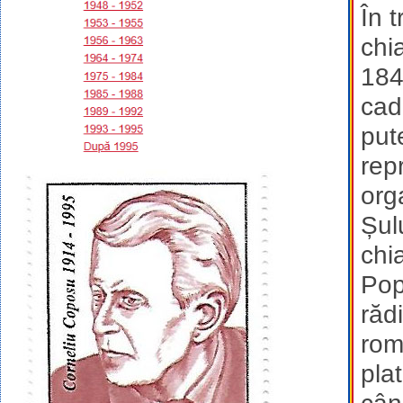
În 
chi
184
cad
put
rep
org
Șul
chi
Pop
răd
rom
pla