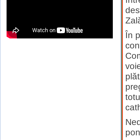
des
Zală
În p
con
Com
voi
plă
pre
tot
cat
Ned
pon