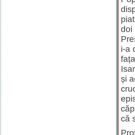
dis
pia
doi
Pre
i-a 
fața
Isa
și 
cru
epi
căp
că 
Pro