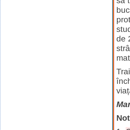
să t
buc
pro
stu
de 
str
mat
Tra
înc
via
Ma
Not