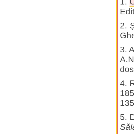
1.
C
Edi
2.
Ş
Ghe
3. 
A.N
dos
4. 
185
135
5. 
Săl