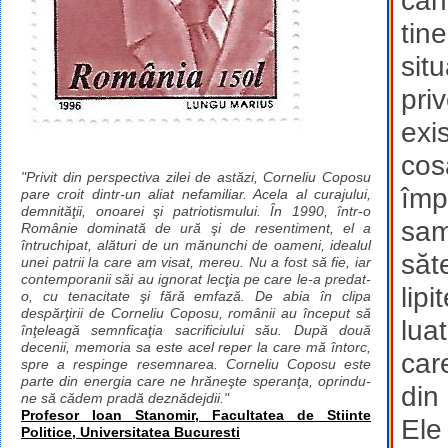
cân
tin
situ
pri
exi
cos
"Privit din perspectiva zilei de astăzi, Corneliu Coposu
împ
pare croit dintr-un aliat nefamiliar. Acela al curajului,
demnităţii, onoarei şi patriotismului. În 1990, într-o
sam
Românie dominată de ură şi de resentiment, el a
întruchipat, alături de un mănunchi de oameni, idealul
săt
unei patrii la care am visat, mereu. Nu a fost să fie, iar
contemporanii săi au ignorat lecţia pe care le-a predat-
lip
o, cu tenacitate şi fără emfază. De abia în clipa
despărţirii de Corneliu Coposu, românii au început să
lua
înţeleagă semnficaţia sacrificiului său. După două
decenii, memoria sa este acel reper la care mă întorc,
car
spre a respinge resemnarea. Corneliu Coposu este
parte din energia care ne hrăneşte speranţa, oprindu-
din 
ne să cădem pradă deznădejdii."
Profesor Ioan Stanomir, Facultatea de Stiinte
Ele
Politice, Universitatea Bucuresti