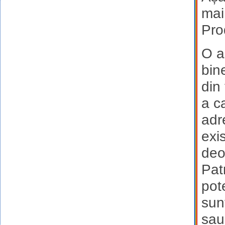
mai
Pro
O al
bine
din
a ca
adr
exis
deo
Pat
pot
sun
sau