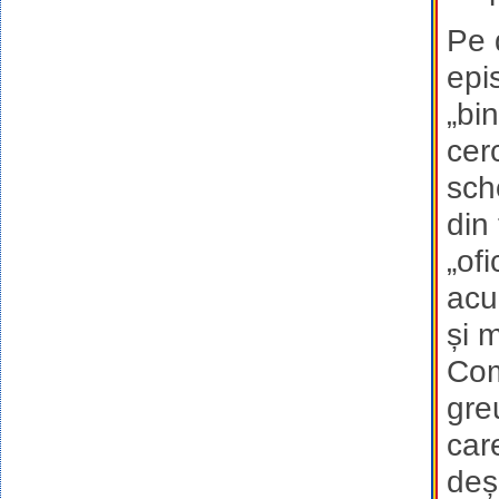
Pe 
epi
„bi
cer
sch
din
„ofi
acu
și 
Com
gre
care
deș