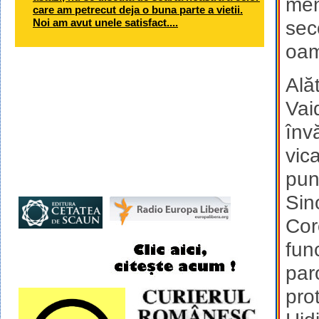
men
care am petrecut deja o buna parte a vietii.
Noi am avut unele satisfact....
sec
oame
Ală
Vai
înv
vic
pun
Sin
Cor
fun
par
pro