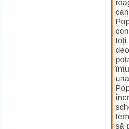
roa
can
Pop
con
toț
deo
pot
înt
una
Pop
înc
sch
ter
să 