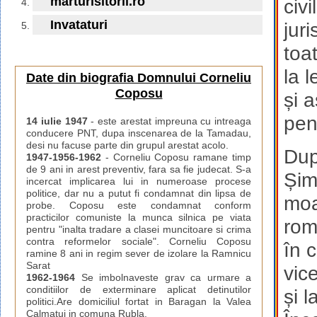
marturisitorii.ro
civ
Invataturi
jur
toat
la 
Date din biografia Domnului Corneliu
Coposu
și 
pen
14 iulie 1947
- este arestat impreuna cu intreaga
conducere PNT, dupa inscenarea de la Tamadau,
desi nu facuse parte din grupul arestat acolo.
Dup
1947-1956-1962
- Corneliu Coposu ramane timp
de 9 ani in arest preventiv, fara sa fie judecat. S-a
Șim
incercat implicarea lui in numeroase procese
politice, dar nu a putut fi condamnat din lipsa de
moa
probe. Coposu este condamnat conform
practicilor comuniste la munca silnica pe viata
rom
pentru "inalta tradare a clasei muncitoare si crima
contra reformelor sociale". Corneliu Coposu
în 
ramine 8 ani in regim sever de izolare la Ramnicu
Sarat
vic
1962-1964
Se imbolnaveste grav ca urmare a
conditiilor de exterminare aplicat detinutilor
și 
politici.Are domiciliul fortat in Baragan la Valea
Calmatui in comuna Rubla.