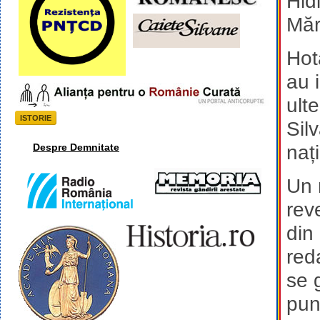
Hidi
Măr
Hot
au 
ult
ISTORIE
Sil
Despre Demnitate
naț
Un 
rev
din
red
se 
pune