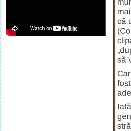
mur
mai
că 
(Co
clip
„du
să 
Car
fos
ade
Iată
gen
str