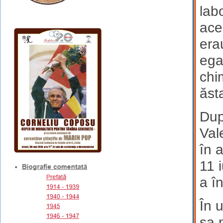
lab
ace
era
ega
chi
ăst
Dup
Val
în 
11 
a î
În 
sa 