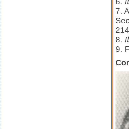
6.
I
7. 
Secu
214
8.
I
9. 
Cor