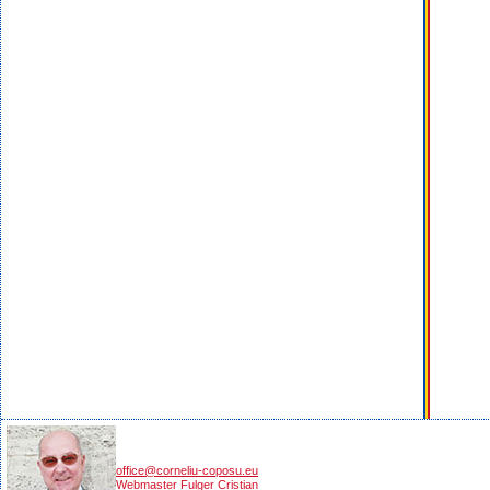
office@corneliu-coposu.eu
Webmaster Fulger Cristian