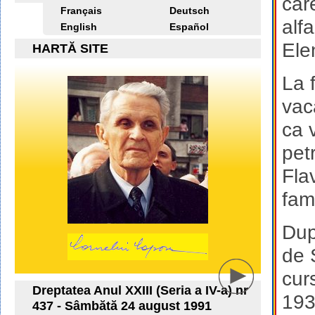
car
Français
Deutsch
alf
English
Español
Ele
HARTĂ SITE
La 
vac
ca v
pet
Fla
fami
Dup
de 
cur
Dreptatea Anul XXIII (Seria a IV-a) nr
193
437 - Sâmbătă 24 august 1991