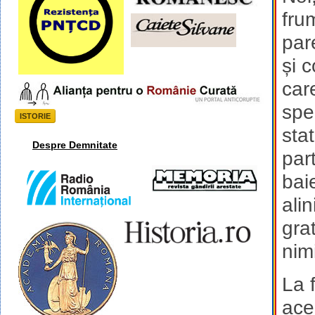
fru
par
și 
car
spec
ISTORIE
sta
Despre Demnitate
par
bai
ali
gra
nimi
La 
ace