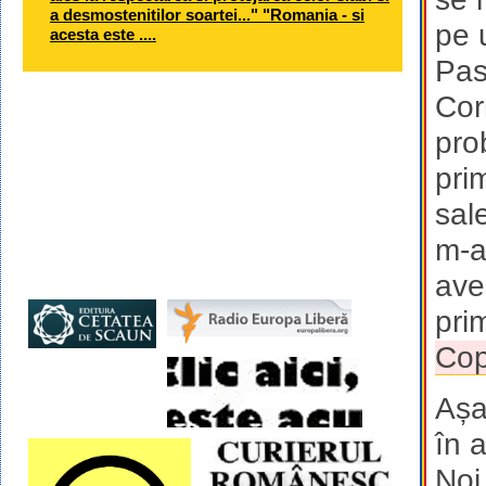
a desmostenitilor soartei..." "Romania - si
pe 
acesta este ....
Pas
Cor
pro
pri
sale
m-a
ave
pri
Co
Așa
în 
Noi