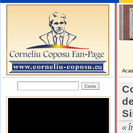
Aca
Co
de
Si
Î