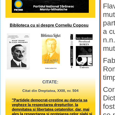
Fla
mut
par
Biblioteca cu si despre Corneliu Coposu
a c
n.n
mut
Fab
Rom
tim
CITATE:
Cor
Citat din Dreptatea, XXIII, nr. 504
Dic
"Partidele democrat-crestine au datoria sa
vegheze la respectarea drepturilor, la
fos
demnitatea si libertatea cetatenilor, dar, mai
se 
ales la respectarea si protejarea celor slabi si