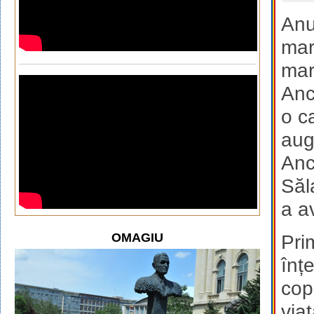
Anu
mar
mar
Anc
o c
aug
Anc
Săl
a av
OMAGIU
Pri
înț
cop
viaț