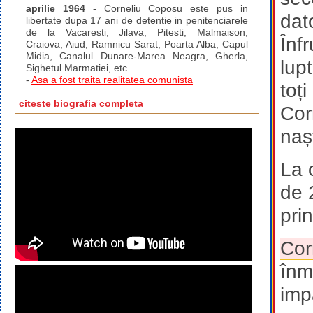
aprilie 1964
- Corneliu Coposu este pus in
dat
libertate dupa 17 ani de detentie in penitenciarele
de la Vacaresti, Jilava, Pitesti, Malmaison,
Înf
Craiova, Aiud, Ramnicu Sarat, Poarta Alba, Capul
Midia, Canalul Dunare-Marea Neagra, Gherla,
lup
Sighetul Marmatiei, etc.
-
Asa a fost traita realitatea comunista
toț
citeste biografia completa
Cor
naș
La 
de 
pri
Cor
înm
imp