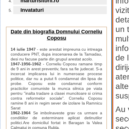
info
marturisitorii.ro
viz
Invataturi
det
un 
Date din biografia Domnului Corneliu
mul
Coposu
inf
14 iulie 1947
- este arestat impreuna cu intreaga
conducere PNT, dupa inscenarea de la Tamadau,
de 
desi nu facuse parte din grupul arestat acolo.
1947-1956-1962
- Corneliu Coposu ramane timp
diri
de 9 ani in arest preventiv, fara sa fie judecat. S-a
incercat implicarea lui in numeroase procese
ate
politice, dar nu a putut fi condamnat din lipsa de
probe. Coposu este condamnat conform
alt
practicilor comuniste la munca silnica pe viata
pentru "inalta tradare a clasei muncitoare si crima
susp
contra reformelor sociale". Corneliu Coposu
ramine 8 ani in regim sever de izolare la Ramnicu
Au 
Sarat
1962-1964
Se imbolnaveste grav ca urmare a
sec
conditiilor de exterminare aplicat detinutilor
politici.Are domiciliul fortat in Baragan la Valea
sec
Calmatui in comuna Rubla.