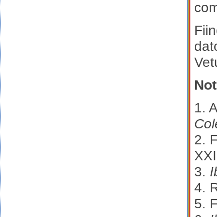
com
Fii
dat
Vet
Not
1. 
Cole
2. 
XXI
3.
I
4. 
5. 