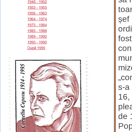
toa
șef
ordi
fos
con
mu
miz
„co
s-a
16,
ple
de 
Pop