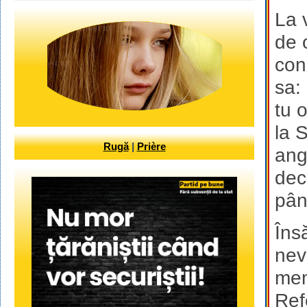
La 
de 
con
sa:
tu 
la 
Rugă
|
Prière
ang
dec
pân
Îns
nev
mem
Ref