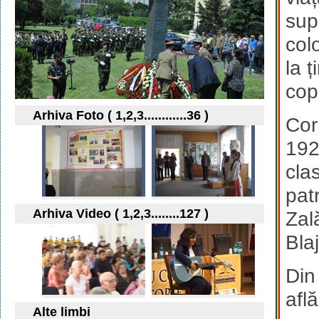
sup
col
la ț
copi
Arhiva Foto ( 1,2,3............36 )
Cor
192
cla
pat
Arhiva Video ( 1,2,3........127 )
Zal
Bla
Din
afl
Alte limbi