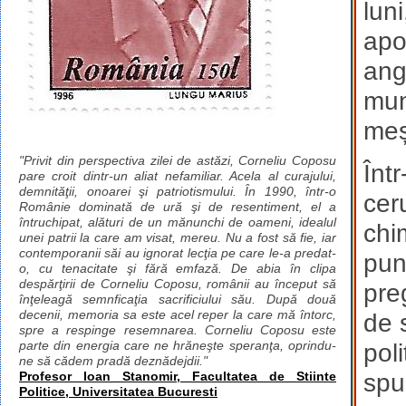
lun
apo
ang
mun
meșt
"Privit din perspectiva zilei de astăzi, Corneliu Coposu
Înt
pare croit dintr-un aliat nefamiliar. Acela al curajului,
demnităţii, onoarei şi patriotismului. În 1990, într-o
cer
Românie dominată de ură şi de resentiment, el a
întruchipat, alături de un mănunchi de oameni, idealul
chi
unei patrii la care am visat, mereu. Nu a fost să fie, iar
contemporanii săi au ignorat lecţia pe care le-a predat-
pun
o, cu tenacitate şi fără emfază. De abia în clipa
despărţirii de Corneliu Coposu, românii au început să
pre
înţeleagă semnficaţia sacrificiului său. După două
decenii, memoria sa este acel reper la care mă întorc,
de 
spre a respinge resemnarea. Corneliu Coposu este
parte din energia care ne hrăneşte speranţa, oprindu-
pol
ne să cădem pradă deznădejdii."
spu
Profesor Ioan Stanomir, Facultatea de Stiinte
Politice, Universitatea Bucuresti