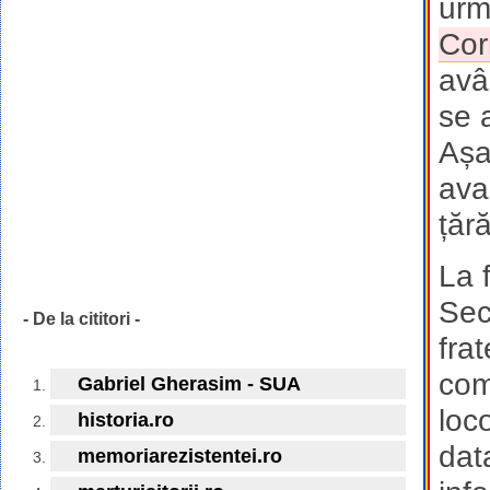
urm
Cor
avâ
se a
Așa
ava
țără
La f
Sec
- De la cititori -
frat
com
Gabriel Gherasim - SUA
loc
historia.ro
dat
memoriarezistentei.ro