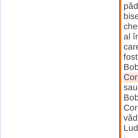
păd
bis
che
al 
car
fos
Bob
Cor
sau
Bobo
Cor
văd
Lud