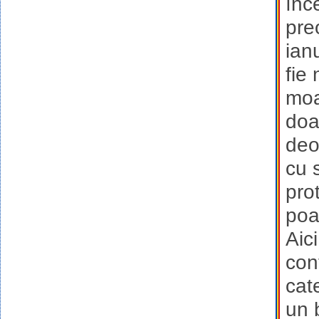
înc
pre
ian
fie
moa
doa
deo
cu 
pro
poa
Aic
cont
cat
un 