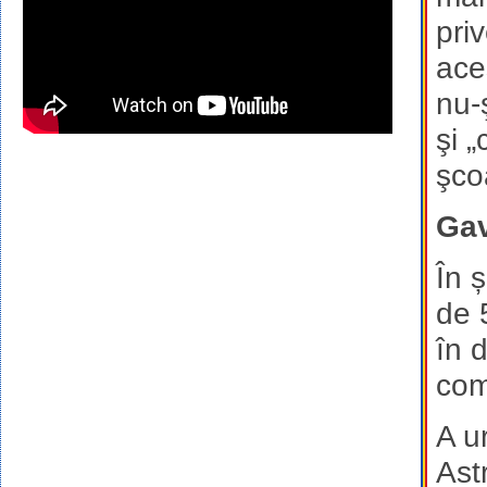
pri
ace
nu-
şi 
şco
Gav
În 
de 
în 
com
A u
Ast