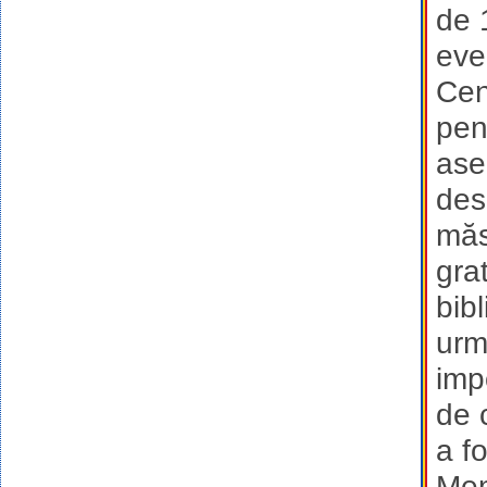
de 
eve
Cen
pent
ase
des
măs
grat
bib
urm
imp
de 
a f
Mem