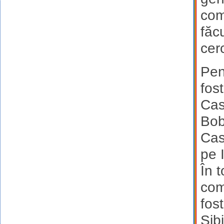
com
făc
cer
Pen
fos
Cas
Bob
Cas
pe 
În 
comi
fost
Sib