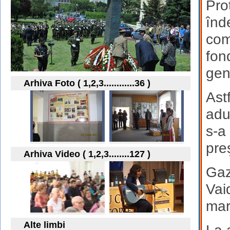
Pro
înd
com
fon
gen
Arhiva Foto ( 1,2,3............36 )
Ast
adu
s-a
pre
Arhiva Video ( 1,2,3........127 )
Gaz
Vai
marc
Alte limbi