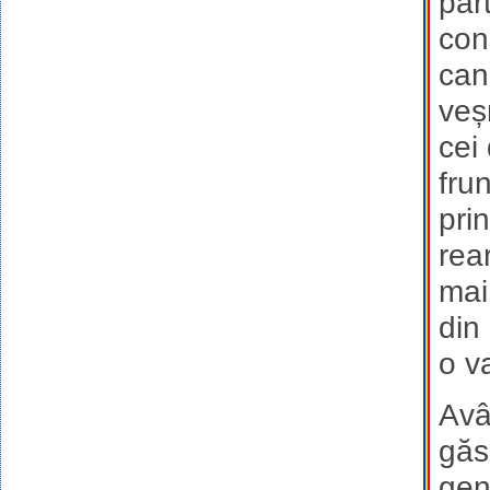
par
cons
can
veș
cei
fru
pri
rea
mai
din
o v
Avâ
găs
gen