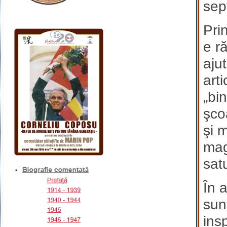
sep
Pri
e r
aju
art
„bi
şco
şi 
mag
sat
În a
sun
ins