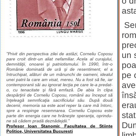
o d
ast
Sem
rom
preo
un s
"Privit din perspectiva zilei de astăzi, Corneliu Coposu
pare croit dintr-un aliat nefamiliar. Acela al curajului,
poa
demnităţii, onoarei şi patriotismului. În 1990, într-o
Românie dominată de ură şi de resentiment, el a
pe c
întruchipat, alături de un mănunchi de oameni, idealul
unei patrii la care am visat, mereu. Nu a fost să fie, iar
ave
contemporanii săi au ignorat lecţia pe care le-a predat-
o, cu tenacitate şi fără emfază. De abia în clipa
îns
despărţirii de Corneliu Coposu, românii au început să
înţeleagă semnficaţia sacrificiului său. După două
erau
decenii, memoria sa este acel reper la care mă întorc,
spre a respinge resemnarea. Corneliu Coposu este
stat
parte din energia care ne hrăneşte speranţa, oprindu-
ne să cădem pradă deznădejdii."
Dum
Profesor Ioan Stanomir, Facultatea de Stiinte
Politice, Universitatea Bucuresti
lim