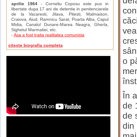
def
aprilie 1964
- Corneliu Coposu este pus in
con
libertate dupa 17 ani de detentie in penitenciarele
de la Vacaresti, Jilava, Pitesti, Malmaison,
căci
Craiova, Aiud, Ramnicu Sarat, Poarta Alba, Capul
Midia, Canalul Dunare-Marea Neagra, Gherla,
vea
Sighetul Marmatiei, etc.
-
Asa a fost traita realitatea comunista
cre
citeste biografia completa
sân
o p
mer
îns
În 
de 
de 
din
mai