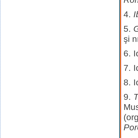
4.
I
5.
G
şi 
6. 
7. 
8. 
9.
T
Mus
(or
Por