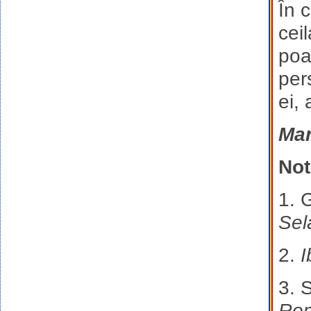
În 
ceil
poat
pers
ei,
Ma
Not
1. G
Sel
2.
I
3. 
Rom