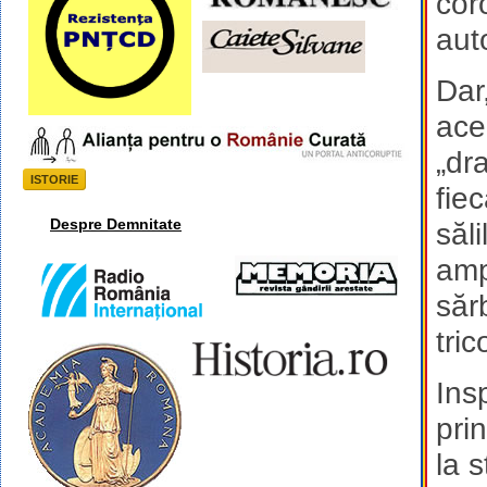
cor
aut
Dar
acel
„dr
ISTORIE
fiec
Despre Demnitate
săl
amp
săr
tri
Ins
pri
la 