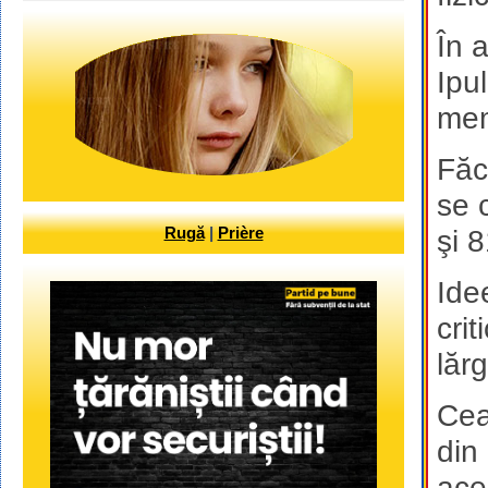
În 
Ipu
mem
Făc
se 
Rugă
|
Prière
şi 
Ide
crit
lăr
Cea
din
ace