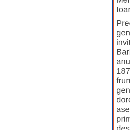
Ioa
Pre
gen
inv
Bar
anu
187
fru
gen
dor
ase
pri
des