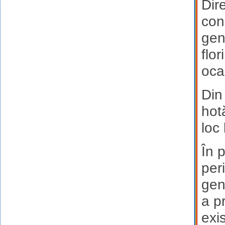
Dir
con
gen
flo
oca
Din
hot
loc
În 
per
gen
a p
exi