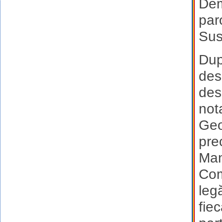
Dem
par
Sus
După
des
des
not
Geo
pre
Man
Com
leg
fie