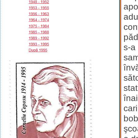
apo
adu
con
păd
s-a
sam
înv
săt
sta
îna
car
bob
şco