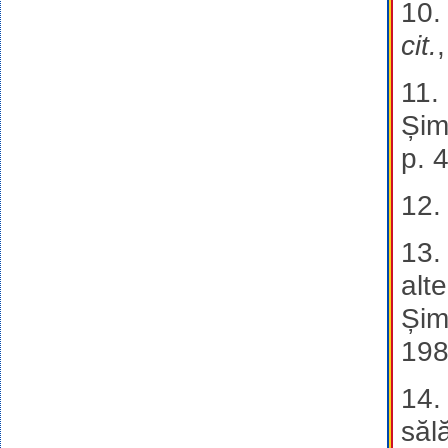
10
cit.
11.
Șim
p. 
12
13.
alt
Șim
198
14.
săl