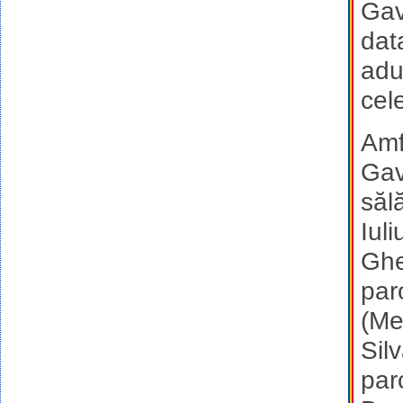
Gav
dat
adu
cel
Amf
Gav
sălă
Iul
Ghe
par
(Me
Sil
par