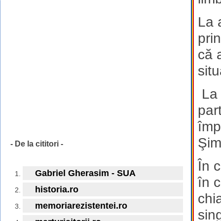
La 
prin
că 
sit
La 
par
împ
Şim
- De la cititori -
În 
Gabriel Gherasim - SUA
în 
historia.ro
chi
memoriarezistentei.ro
sin