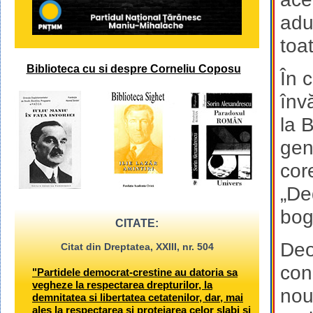
adu
toa
Biblioteca cu si despre Corneliu Coposu
În 
învă
la 
gen
cor
„De
boga
CITATE:
Deo
Citat din Dreptatea, XXIII, nr. 504
con
"Partidele democrat-crestine au datoria sa
vegheze la respectarea drepturilor, la
nou
demnitatea si libertatea cetatenilor, dar, mai
ales la respectarea si protejarea celor slabi si