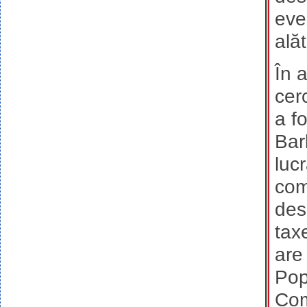
eve
alăt
În 
cer
a f
Bar
luc
com
des
tax
are
Pop
Com