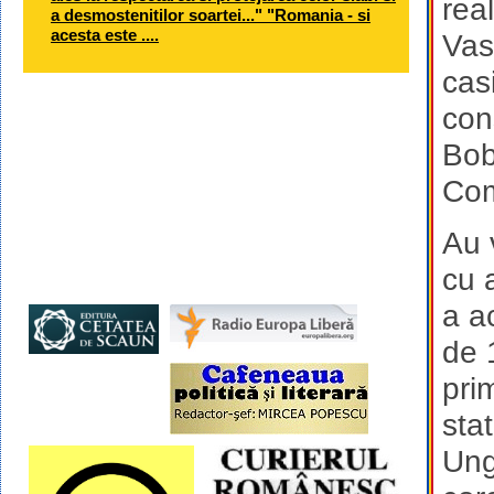
rea
a desmostenitilor soartei..." "Romania - si
acesta este ....
Vas
cas
con
Bob
Com
Au 
cu a
a a
de 
pri
sta
Ung