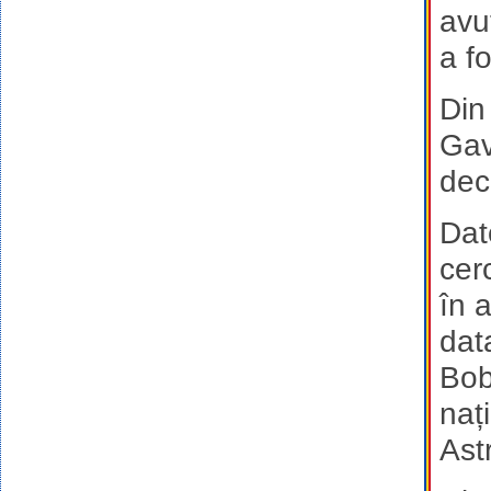
avu
a f
Din
Gav
dec
Dat
cer
în 
dat
Bob
naț
Ast