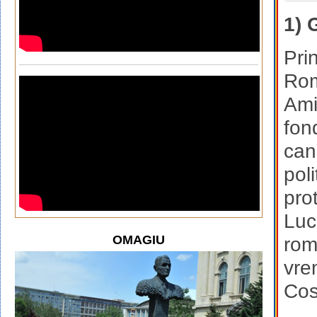
1) 
Pri
Rom
Ami
fon
can
pol
pro
Luc
OMAGIU
rom
vre
Cos