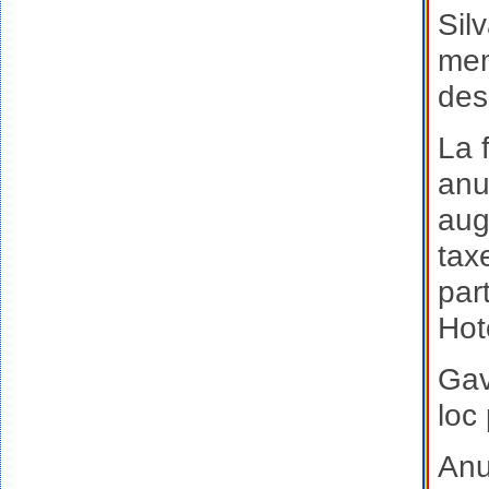
Sil
mem
des
La 
anu
aug
tax
part
Hot
Gav
loc
Anu