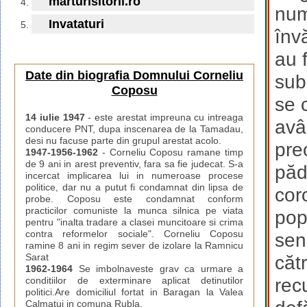
marturisitorii.ro
num
Invataturi
înv
au 
Date din biografia Domnului Corneliu
sub
Coposu
se 
14 iulie 1947
- este arestat impreuna cu intreaga
avâ
conducere PNT, dupa inscenarea de la Tamadau,
desi nu facuse parte din grupul arestat acolo.
pre
1947-1956-1962
- Corneliu Coposu ramane timp
de 9 ani in arest preventiv, fara sa fie judecat. S-a
pădu
incercat implicarea lui in numeroase procese
politice, dar nu a putut fi condamnat din lipsa de
cor
probe. Coposu este condamnat conform
practicilor comuniste la munca silnica pe viata
pop
pentru "inalta tradare a clasei muncitoare si crima
contra reformelor sociale". Corneliu Coposu
sen
ramine 8 ani in regim sever de izolare la Ramnicu
Sarat
cătr
1962-1964
Se imbolnaveste grav ca urmare a
rec
conditiilor de exterminare aplicat detinutilor
politici.Are domiciliul fortat in Baragan la Valea
Calmatui in comuna Rubla.