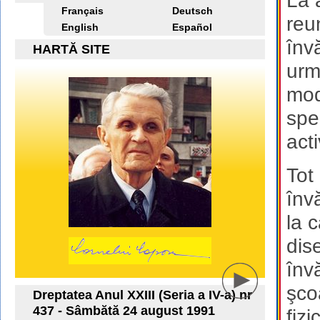
La 
Français
Deutsch
reu
English
Español
înv
HARTĂ SITE
urm
mod
spe
acti
Tot
înv
la 
dis
înv
şco
Dreptatea Anul XXIII (Seria a IV-a) nr
437 - Sâmbătă 24 august 1991
fiz