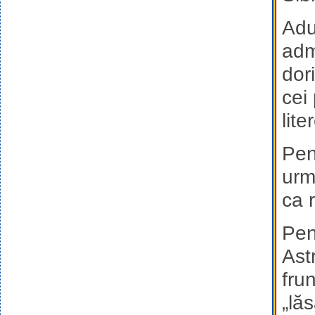
Adu
adm
dor
cei
lite
Pen
urm
ca 
Pen
Ast
fru
„lă