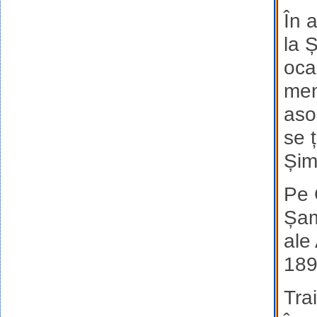
În 
la Ș
oca
mem
aso
se 
Șim
Pe 
Șam
ale
189
Tra