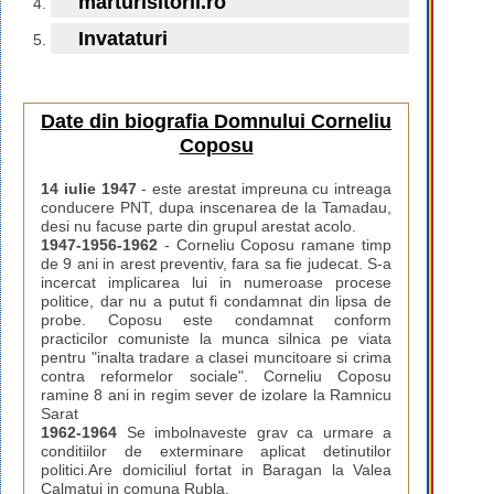
marturisitorii.ro
Invataturi
Date din biografia Domnului Corneliu
Coposu
14 iulie 1947
- este arestat impreuna cu intreaga
conducere PNT, dupa inscenarea de la Tamadau,
desi nu facuse parte din grupul arestat acolo.
1947-1956-1962
- Corneliu Coposu ramane timp
de 9 ani in arest preventiv, fara sa fie judecat. S-a
incercat implicarea lui in numeroase procese
politice, dar nu a putut fi condamnat din lipsa de
probe. Coposu este condamnat conform
practicilor comuniste la munca silnica pe viata
pentru "inalta tradare a clasei muncitoare si crima
contra reformelor sociale". Corneliu Coposu
ramine 8 ani in regim sever de izolare la Ramnicu
Sarat
1962-1964
Se imbolnaveste grav ca urmare a
conditiilor de exterminare aplicat detinutilor
politici.Are domiciliul fortat in Baragan la Valea
Calmatui in comuna Rubla.