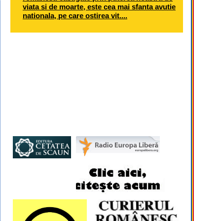
viata si de moarte, este cea mai sfanta avutie
nationala, pe care ostirea vit....