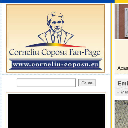
Aca
Emi
Îna