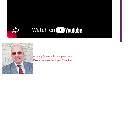
office@corneliu-coposu.eu
Webmaster Fulger Cristian