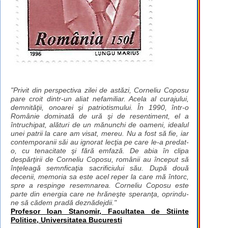
"Privit din perspectiva zilei de astăzi, Corneliu Coposu
pare croit dintr-un aliat nefamiliar. Acela al curajului,
demnităţii, onoarei şi patriotismului. În 1990, într-o
Românie dominată de ură şi de resentiment, el a
întruchipat, alături de un mănunchi de oameni, idealul
unei patrii la care am visat, mereu. Nu a fost să fie, iar
contemporanii săi au ignorat lecţia pe care le-a predat-
o, cu tenacitate şi fără emfază. De abia în clipa
despărţirii de Corneliu Coposu, românii au început să
înţeleagă semnficaţia sacrificiului său. După două
decenii, memoria sa este acel reper la care mă întorc,
spre a respinge resemnarea. Corneliu Coposu este
parte din energia care ne hrăneşte speranţa, oprindu-
ne să cădem pradă deznădejdii."
Profesor Ioan Stanomir, Facultatea de Stiinte
Politice, Universitatea Bucuresti