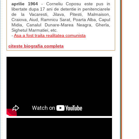
aprilie 1964
- Corneliu Coposu este pus in
libertate dupa 17 ani de detentie in penitenciarele
de la Vacaresti, Jilava, Pitesti, Malmaison,
Craiova, Aiud, Ramnicu Sarat, Poarta Alba, Capul
Midia, Canalul Dunare-Marea Neagra, Gherla,
Sighetul Marmatiei, etc.
-
Asa a fost traita realitatea comunista
citeste biografia completa