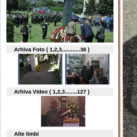
Arhiva Foto ( 1,2,3............36 )
Arhiva Video ( 1,2,3........127 )
Alte limbi