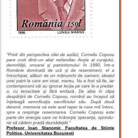
"Privit din perspectiva zilei de astăzi, Corneliu Coposu
pare croit dintr-un aliat nefamiliar. Acela al curajului,
demnităţii, onoarei şi patriotismului. În 1990, într-o
Românie dominată de ură şi de resentiment, el a
întruchipat, alături de un mănunchi de oameni, idealul
unei patrii la care am visat, mereu. Nu a fost să fie, iar
contemporanii săi au ignorat lecţia pe care le-a predat-
o, cu tenacitate şi fără emfază. De abia în clipa
despărţirii de Corneliu Coposu, românii au început să
înţeleagă semnficaţia sacrificiului său. După două
decenii, memoria sa este acel reper la care mă întorc,
spre a respinge resemnarea. Corneliu Coposu este
parte din energia care ne hrăneşte speranţa, oprindu-
ne să cădem pradă deznădejdii."
Profesor Ioan Stanomir, Facultatea de Stiinte
Politice, Universitatea Bucuresti