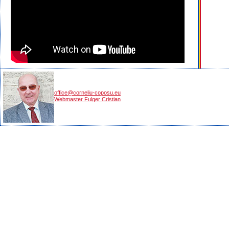
office@corneliu-coposu.eu
Webmaster Fulger Cristian