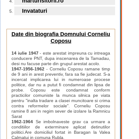
marturisitorii.ro
Invataturi
Date din biografia Domnului Corneliu
Coposu
14 iulie 1947
- este arestat impreuna cu intreaga
conducere PNT, dupa inscenarea de la Tamadau,
desi nu facuse parte din grupul arestat acolo.
1947-1956-1962
- Corneliu Coposu ramane timp
de 9 ani in arest preventiv, fara sa fie judecat. S-a
incercat implicarea lui in numeroase procese
politice, dar nu a putut fi condamnat din lipsa de
probe. Coposu este condamnat conform
practicilor comuniste la munca silnica pe viata
pentru "inalta tradare a clasei muncitoare si crima
contra reformelor sociale". Corneliu Coposu
ramine 8 ani in regim sever de izolare la Ramnicu
Sarat
1962-1964
Se imbolnaveste grav ca urmare a
conditiilor de exterminare aplicat detinutilor
politici.Are domiciliul fortat in Baragan la Valea
Calmatui in comuna Rubla.