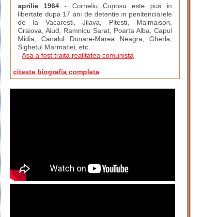
aprilie 1964
- Corneliu Coposu este pus in
libertate dupa 17 ani de detentie in penitenciarele
de la Vacaresti, Jilava, Pitesti, Malmaison,
Craiova, Aiud, Ramnicu Sarat, Poarta Alba, Capul
Midia, Canalul Dunare-Marea Neagra, Gherla,
Sighetul Marmatiei, etc.
-
Asa a fost traita realitatea comunista
citeste biografia completa