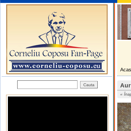
Aca
Aur
Îna