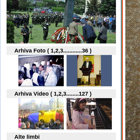
Arhiva Foto ( 1,2,3............36 )
Arhiva Video ( 1,2,3........127 )
Alte limbi