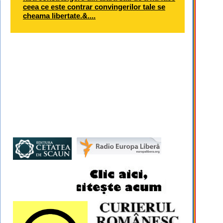
ceea ce este contrar convingerilor tale se
cheama libertate.&....