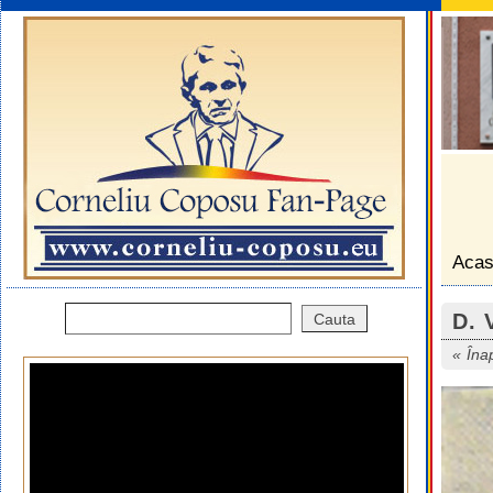
Aca
D. 
Îna