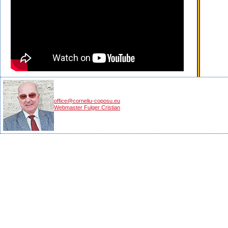
office@corneliu-coposu.eu
Webmaster Fulger Cristian