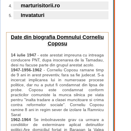
marturisitorii.ro
Invataturi
Date din biografia Domnului Corneliu
Coposu
14 iulie 1947
- este arestat impreuna cu intreaga
conducere PNT, dupa inscenarea de la Tamadau,
desi nu facuse parte din grupul arestat acolo.
1947-1956-1962
- Corneliu Coposu ramane timp
de 9 ani in arest preventiv, fara sa fie judecat. S-a
incercat implicarea lui in numeroase procese
politice, dar nu a putut fi condamnat din lipsa de
probe. Coposu este condamnat conform
practicilor comuniste la munca silnica pe viata
pentru "inalta tradare a clasei muncitoare si crima
contra reformelor sociale". Corneliu Coposu
ramine 8 ani in regim sever de izolare la Ramnicu
Sarat
1962-1964
Se imbolnaveste grav ca urmare a
conditiilor de exterminare aplicat detinutilor
politici.Are domiciliul fortat in Baragan la Valea