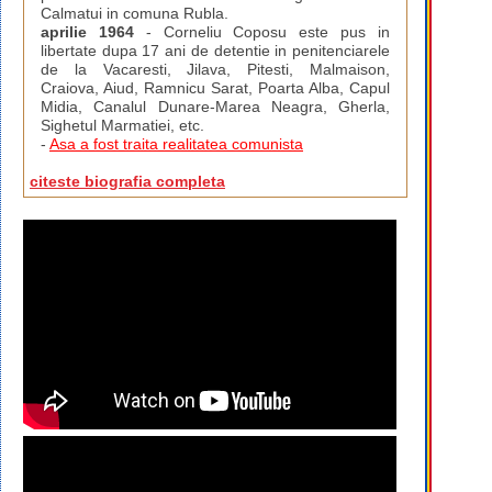
Calmatui in comuna Rubla.
aprilie 1964
- Corneliu Coposu este pus in
libertate dupa 17 ani de detentie in penitenciarele
de la Vacaresti, Jilava, Pitesti, Malmaison,
Craiova, Aiud, Ramnicu Sarat, Poarta Alba, Capul
Midia, Canalul Dunare-Marea Neagra, Gherla,
Sighetul Marmatiei, etc.
-
Asa a fost traita realitatea comunista
citeste biografia completa