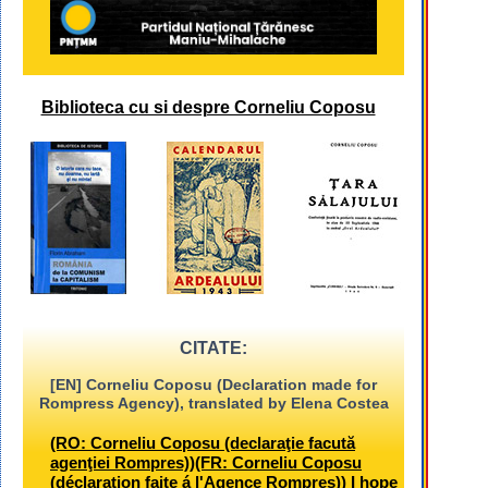
Biblioteca cu si despre Corneliu Coposu
CITATE:
[EN] Corneliu Coposu (Declaration made for
Rompress Agency), translated by Elena Costea
(RO: Corneliu Coposu (declaraţie facută
agenţiei Rompres))(FR: Corneliu Coposu
(déclaration faite á l'Agence Rompres)) I hope