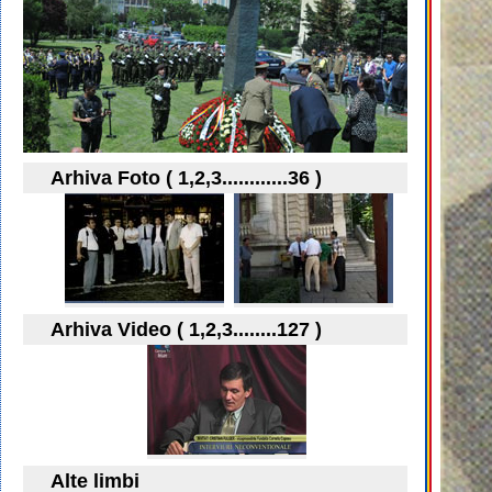
Arhiva Foto ( 1,2,3............36 )
Arhiva Video ( 1,2,3........127 )
Alte limbi