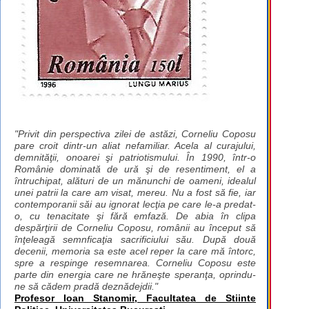
"Privit din perspectiva zilei de astăzi, Corneliu Coposu
pare croit dintr-un aliat nefamiliar. Acela al curajului,
demnităţii, onoarei şi patriotismului. În 1990, într-o
Românie dominată de ură şi de resentiment, el a
întruchipat, alături de un mănunchi de oameni, idealul
unei patrii la care am visat, mereu. Nu a fost să fie, iar
contemporanii săi au ignorat lecţia pe care le-a predat-
o, cu tenacitate şi fără emfază. De abia în clipa
despărţirii de Corneliu Coposu, românii au început să
înţeleagă semnficaţia sacrificiului său. După două
decenii, memoria sa este acel reper la care mă întorc,
spre a respinge resemnarea. Corneliu Coposu este
parte din energia care ne hrăneşte speranţa, oprindu-
ne să cădem pradă deznădejdii."
Profesor Ioan Stanomir, Facultatea de Stiinte