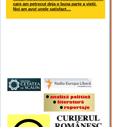
care am petrecut deja o buna parte a vietii.
Noi am avut unele satisfact....