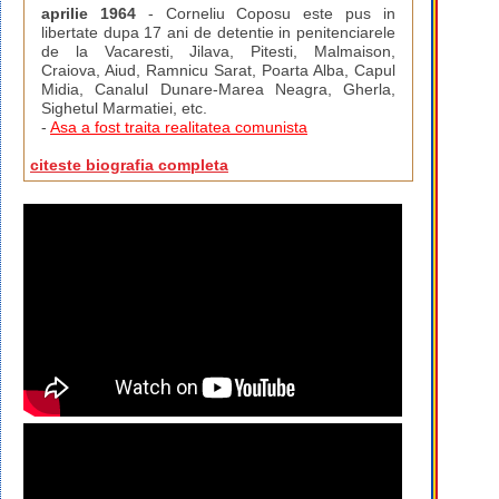
aprilie 1964
- Corneliu Coposu este pus in
libertate dupa 17 ani de detentie in penitenciarele
de la Vacaresti, Jilava, Pitesti, Malmaison,
Craiova, Aiud, Ramnicu Sarat, Poarta Alba, Capul
Midia, Canalul Dunare-Marea Neagra, Gherla,
Sighetul Marmatiei, etc.
-
Asa a fost traita realitatea comunista
citeste biografia completa