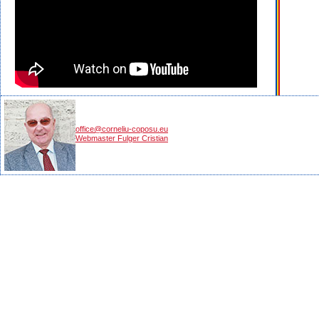
office@corneliu-coposu.eu
Webmaster Fulger Cristian