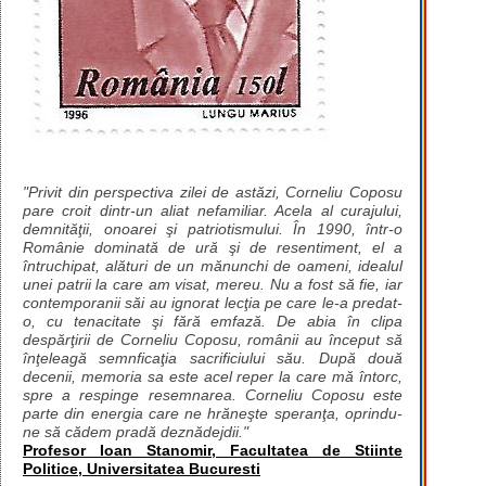
"Privit din perspectiva zilei de astăzi, Corneliu Coposu
pare croit dintr-un aliat nefamiliar. Acela al curajului,
demnităţii, onoarei şi patriotismului. În 1990, într-o
Românie dominată de ură şi de resentiment, el a
întruchipat, alături de un mănunchi de oameni, idealul
unei patrii la care am visat, mereu. Nu a fost să fie, iar
contemporanii săi au ignorat lecţia pe care le-a predat-
o, cu tenacitate şi fără emfază. De abia în clipa
despărţirii de Corneliu Coposu, românii au început să
înţeleagă semnficaţia sacrificiului său. După două
decenii, memoria sa este acel reper la care mă întorc,
spre a respinge resemnarea. Corneliu Coposu este
parte din energia care ne hrăneşte speranţa, oprindu-
ne să cădem pradă deznădejdii."
Profesor Ioan Stanomir, Facultatea de Stiinte
Politice, Universitatea Bucuresti