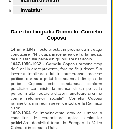
marturisitorii.ro
Invataturi
Date din biografia Domnului Corneliu
Coposu
14 iulie 1947
- este arestat impreuna cu intreaga
conducere PNT, dupa inscenarea de la Tamadau,
desi nu facuse parte din grupul arestat acolo.
1947-1956-1962
- Corneliu Coposu ramane timp
de 9 ani in arest preventiv, fara sa fie judecat. S-a
incercat implicarea lui in numeroase procese
politice, dar nu a putut fi condamnat din lipsa de
probe. Coposu este condamnat conform
practicilor comuniste la munca silnica pe viata
pentru "inalta tradare a clasei muncitoare si crima
contra reformelor sociale". Corneliu Coposu
ramine 8 ani in regim sever de izolare la Ramnicu
Sarat
1962-1964
Se imbolnaveste grav ca urmare a
conditiilor de exterminare aplicat detinutilor
politici.Are domiciliul fortat in Baragan la Valea
Calmatui in comuna Rubla.