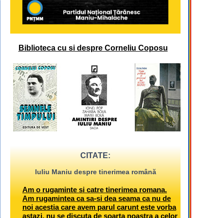
Biblioteca cu si despre Corneliu Coposu
CITATE:
Iuliu Maniu despre tinerimea română
Am o rugaminte si catre tinerimea romana.
Am rugamintea ca sa-si dea seama ca nu de
noi acestia care avem parul carunt este vorba
astazi, nu se discuta de soarta noastra a celor