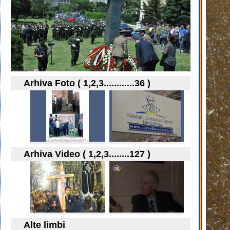
Arhiva Foto ( 1,2,3............36 )
Arhiva Video ( 1,2,3........127 )
Alte limbi