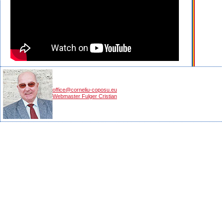
office@corneliu-coposu.eu
Webmaster Fulger Cristian