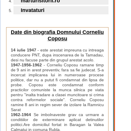
marturisitorii.ro
Invataturi
Date din biografia Domnului Corneliu
Coposu
14 iulie 1947
- este arestat impreuna cu intreaga
conducere PNT, dupa inscenarea de la Tamadau,
desi nu facuse parte din grupul arestat acolo.
1947-1956-1962
- Corneliu Coposu ramane timp
de 9 ani in arest preventiv, fara sa fie judecat. S-a
incercat implicarea lui in numeroase procese
politice, dar nu a putut fi condamnat din lipsa de
probe. Coposu este condamnat conform
practicilor comuniste la munca silnica pe viata
pentru "inalta tradare a clasei muncitoare si crima
contra reformelor sociale". Corneliu Coposu
ramine 8 ani in regim sever de izolare la Ramnicu
Sarat
1962-1964
Se imbolnaveste grav ca urmare a
conditiilor de exterminare aplicat detinutilor
politici.Are domiciliul fortat in Baragan la Valea
Calmatui in comuna Rubla.