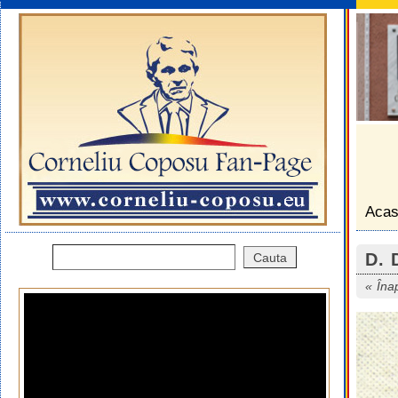
Aca
D. 
Îna