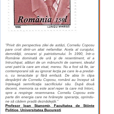
"Privit din perspectiva zilei de astăzi, Corneliu Coposu
pare croit dintr-un aliat nefamiliar. Acela al curajului,
demnităţii, onoarei şi patriotismului. În 1990, într-o
Românie dominată de ură şi de resentiment, el a
întruchipat, alături de un mănunchi de oameni, idealul
unei patrii la care am visat, mereu. Nu a fost să fie, iar
contemporanii săi au ignorat lecţia pe care le-a predat-
o, cu tenacitate şi fără emfază. De abia în clipa
despărţirii de Corneliu Coposu, românii au început să
înţeleagă semnficaţia sacrificiului său. După două
decenii, memoria sa este acel reper la care mă întorc,
spre a respinge resemnarea. Corneliu Coposu este
parte din energia care ne hrăneşte speranţa, oprindu-
ne să cădem pradă deznădejdii."
Profesor Ioan Stanomir, Facultatea de Stiinte
Politice, Universitatea Bucuresti