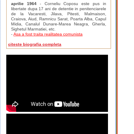
aprilie 1964
- Corneliu Coposu este pus in
libertate dupa 17 ani de detentie in penitenciarele
de la Vacaresti, Jilava, Pitesti, Malmaison,
Craiova, Aiud, Ramnicu Sarat, Poarta Alba, Capul
Midia, Canalul Dunare-Marea Neagra, Gherla,
Sighetul Marmatiei, etc.
-
Asa a fost traita realitatea comunista
citeste biografia completa