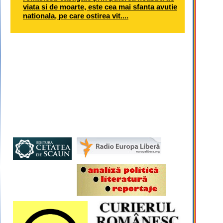
viata si de moarte, este cea mai sfanta avutie
nationala, pe care ostirea vit....