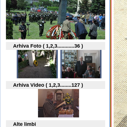
Arhiva Foto ( 1,2,3............36 )
Arhiva Video ( 1,2,3........127 )
Alte limbi