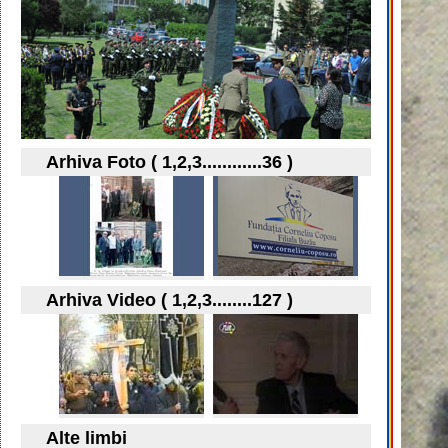
Arhiva Foto ( 1,2,3............36 )
Arhiva Video ( 1,2,3........127 )
Alte limbi