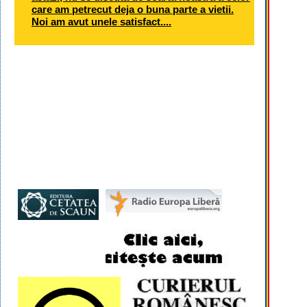
care am petrecut deja o buna parte a vietii.
Noi am avut unele satisfact....