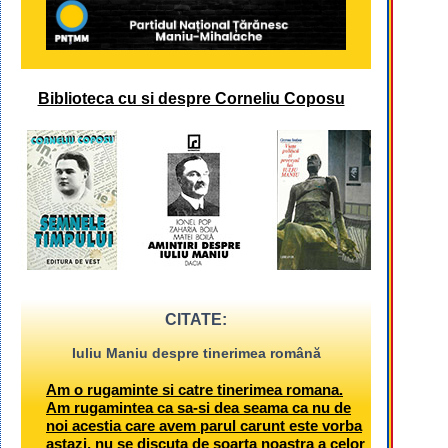
Biblioteca cu si despre Corneliu Coposu
CITATE:
Iuliu Maniu despre tinerimea română
Am o rugaminte si catre tinerimea romana.
Am rugamintea ca sa-si dea seama ca nu de
noi acestia care avem parul carunt este vorba
astazi, nu se discuta de soarta noastra a celor