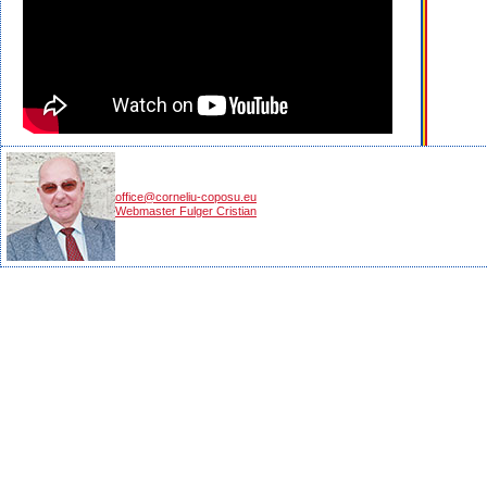
office@corneliu-coposu.eu
Webmaster Fulger Cristian