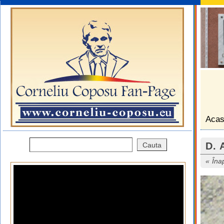
Aca
D. 
Îna