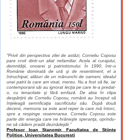
"Privit din perspectiva zilei de astăzi, Corneliu Coposu
pare croit dintr-un aliat nefamiliar. Acela al curajului,
demnităţii, onoarei şi patriotismului. În 1990, într-o
Românie dominată de ură şi de resentiment, el a
întruchipat, alături de un mănunchi de oameni, idealul
unei patrii la care am visat, mereu. Nu a fost să fie, iar
contemporanii săi au ignorat lecţia pe care le-a predat-
o, cu tenacitate şi fără emfază. De abia în clipa
despărţirii de Corneliu Coposu, românii au început să
înţeleagă semnficaţia sacrificiului său. După două
decenii, memoria sa este acel reper la care mă întorc,
spre a respinge resemnarea. Corneliu Coposu este
parte din energia care ne hrăneşte speranţa, oprindu-
ne să cădem pradă deznădejdii."
Profesor Ioan Stanomir, Facultatea de Stiinte
Politice, Universitatea Bucuresti