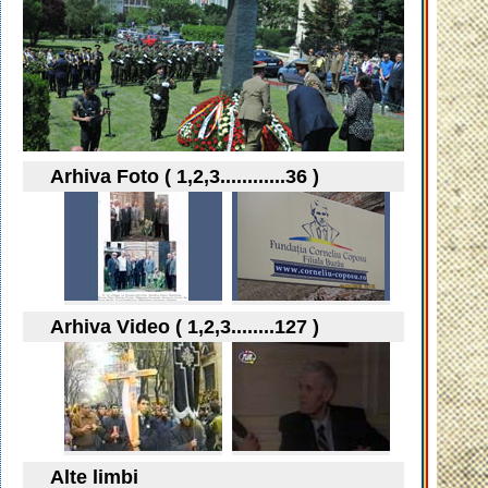
Arhiva Foto ( 1,2,3............36 )
Arhiva Video ( 1,2,3........127 )
Alte limbi