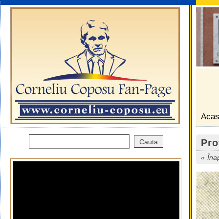
Aca
Pro
Îna