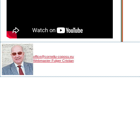
office@corneliu-coposu.eu
Webmaster Fulger Cristian