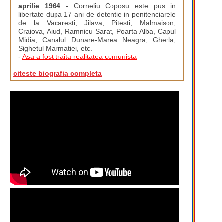
aprilie 1964
- Corneliu Coposu este pus in
libertate dupa 17 ani de detentie in penitenciarele
de la Vacaresti, Jilava, Pitesti, Malmaison,
Craiova, Aiud, Ramnicu Sarat, Poarta Alba, Capul
Midia, Canalul Dunare-Marea Neagra, Gherla,
Sighetul Marmatiei, etc.
-
Asa a fost traita realitatea comunista
citeste biografia completa