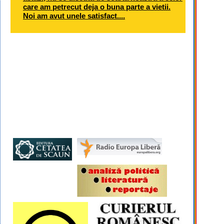
care am petrecut deja o buna parte a vietii.
Noi am avut unele satisfact....