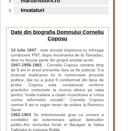
marturisitorii.ro
Invataturi
Date din biografia Domnului Corneliu
Coposu
14 iulie 1947
- este arestat impreuna cu intreaga
conducere PNT, dupa inscenarea de la Tamadau,
desi nu facuse parte din grupul arestat acolo.
1947-1956-1962
- Corneliu Coposu ramane timp
de 9 ani in arest preventiv, fara sa fie judecat. S-a
incercat implicarea lui in numeroase procese
politice, dar nu a putut fi condamnat din lipsa de
probe. Coposu este condamnat conform
practicilor comuniste la munca silnica pe viata
pentru "inalta tradare a clasei muncitoare si crima
contra reformelor sociale". Corneliu Coposu
ramine 8 ani in regim sever de izolare la Ramnicu
Sarat
1962-1964
Se imbolnaveste grav ca urmare a
conditiilor de exterminare aplicat detinutilor
politici.Are domiciliul fortat in Baragan la Valea
Calmatui in comuna Rubla.