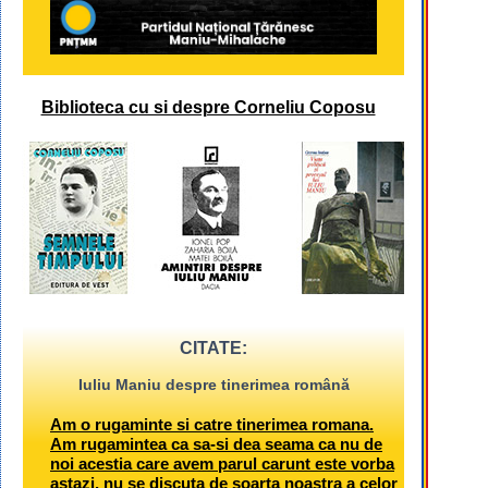
Biblioteca cu si despre Corneliu Coposu
CITATE:
Iuliu Maniu despre tinerimea română
Am o rugaminte si catre tinerimea romana.
Am rugamintea ca sa-si dea seama ca nu de
noi acestia care avem parul carunt este vorba
astazi, nu se discuta de soarta noastra a celor