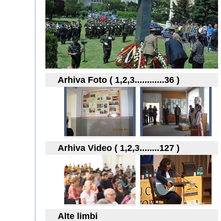
Arhiva Foto ( 1,2,3............36 )
Arhiva Video ( 1,2,3........127 )
Alte limbi