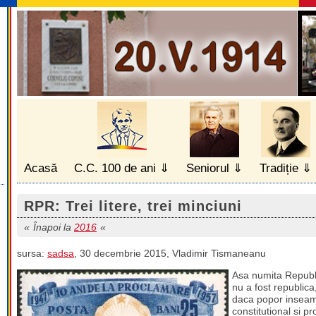
Acasă
C.C. 100 de ani
Seniorul
Tradiție
RPR: Trei litere, trei minciuni
Înapoi la
2016
sursa:
sadsa
, 30 decembrie 2015, Vladimir Tismaneanu
Asa numita Republ
nu a fost republic
daca popor inseamn
constitutional si p