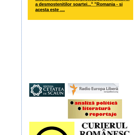
a desmostenitilor soartei..." "Romania - si
acesta este ....