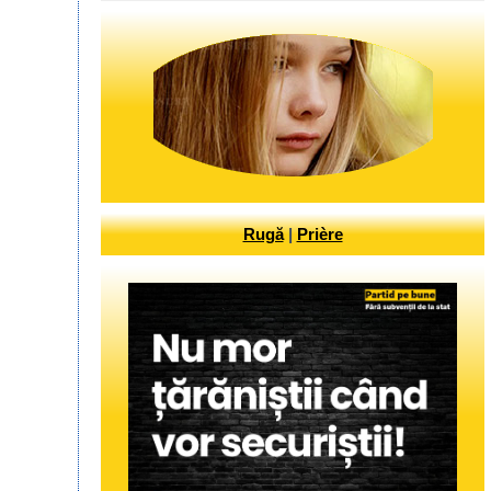
Rugă
|
Prière