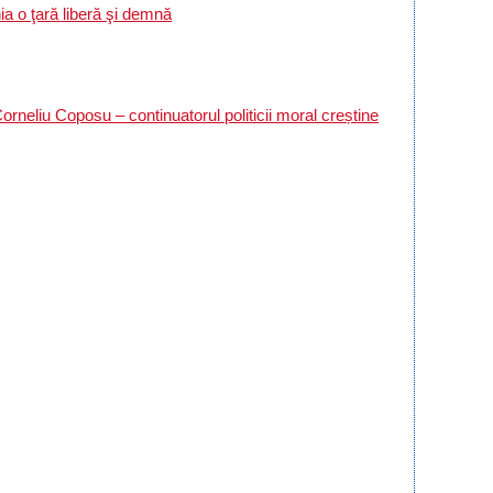
 o ţară liberă şi demnă
Corneliu Coposu – continuatorul politicii moral creștine