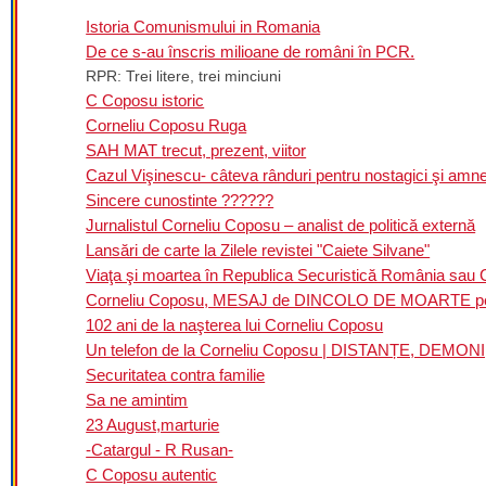
Istoria Comunismului in Romania
De ce s-au înscris milioane de români în PCR.
RPR: Trei litere, trei minciuni
C Coposu istoric
Corneliu Coposu Ruga
SAH MAT trecut, prezent, viitor
Cazul Vişinescu- câteva rânduri pentru nostagici şi amne
Sincere cunostinte ??????
Jurnalistul Corneliu Coposu – analist de politică externă
Lansări de carte la Zilele revistei "Caiete Silvane"
Viaţa şi moartea în Republica Securistică România sau
Corneliu Coposu, MESAJ de DINCOLO DE MOARTE pen
102 ani de la naşterea lui Corneliu Coposu
Un telefon de la Corneliu Coposu | DISTANȚE, DEMO
Securitatea contra familie
Sa ne amintim
23 August,marturie
-Catargul - R Rusan-
C Coposu autentic