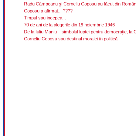
Radu Câmpeanu şi Corneliu Coposu au făcut din România
Coposu a afirmat... ????
Timpul sau incepea...
70 de ani de la alegerile din 19 noiembrie 1946
De la Iuliu Maniu – simbolul luptei pentru democraţie, la 
Corneliu Coposu sau destinul moralei în politică