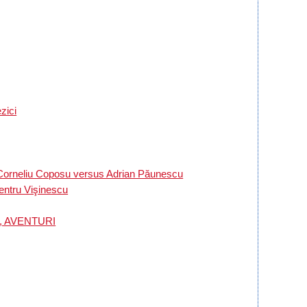
zici
 Corneliu Coposu versus Adrian Păunescu
tru Vişinescu
NI, AVENTURI