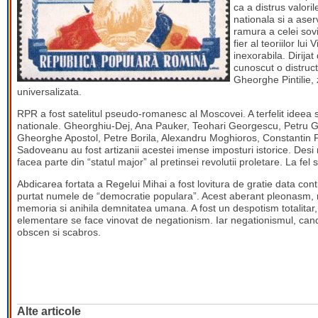
ca a distrus valori
nationala si a aser
ramura a celei sovi
fier al teoriilor l
inexorabila. Dirij
cunoscut o distruc
Gheorghe Pintilie, 
universalizata.
RPR a fost satelitul pseudo-romanesc al Moscovei. A terfelit ideea su
nationale. Gheorghiu-Dej, Ana Pauker, Teohari Georgescu, Petru Gr
Gheorghe Apostol, Petre Borila, Alexandru Moghioros, Constantin P
Sadoveanu au fost artizanii acestei imense imposturi istorice. Desi
facea parte din “statul major” al pretinsei revolutii proletare. La fel
Abdicarea fortata a Regelui Mihai a fost lovitura de gratie data cont
purtat numele de “democratie populara”. Acest aberant pleonasm, n
memoria si anihila demnitatea umana. A fost un despotism totalitar, e
elementare se face vinovat de negationism. Iar negationismul, can
obscen si scabros.
Alte articole