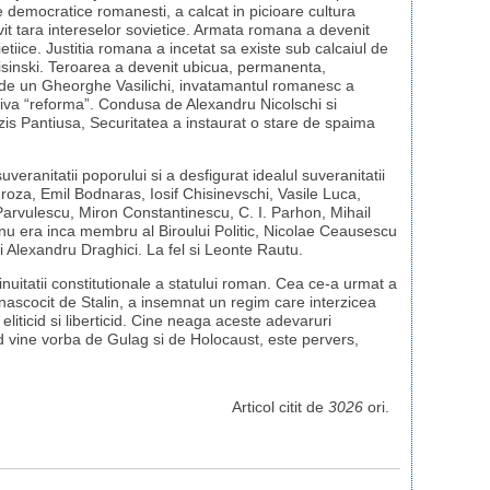
le democratice romanesti, a calcat in picioare cultura
vit tara intereselor sovietice. Armata romana a devenit
etiice. Justitia romana a incetat sa existe sub calcaiul de
ui Visinski. Teroarea a devenit ubicua, permanenta,
at de un Gheorghe Vasilichi, invatamantul romanesc a
tiva “reforma”. Condusa de Alexandru Nicolschi si
zis Pantiusa, Securitatea a instaurat o stare de spaima
veranitatii poporului si a desfigurat idealul suveranitatii
oza, Emil Bodnaras, Iosif Chisinevschi, Vasile Luca,
arvulescu, Miron Constantinescu, C. I. Parhon, Mihail
 nu era inca membru al Biroului Politic, Nicolae Ceausescu
 si Alexandru Draghici. La fel si Leonte Rautu.
inuitatii constitutionale a statului roman. Cea ce-a urmat a
ascocit de Stalin, a insemnat un regim care interzicea
liticid si liberticid. Cine neaga aceste adevaruri
d vine vorba de Gulag si de Holocaust, este pervers,
Articol citit de
3026
ori.