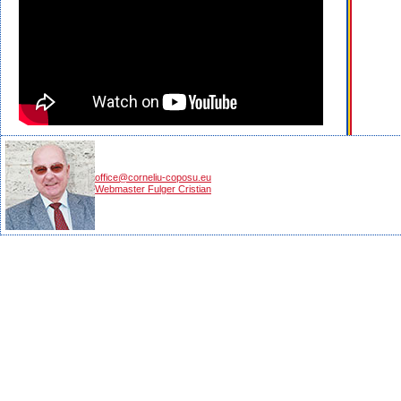
office@corneliu-coposu.eu
Webmaster Fulger Cristian