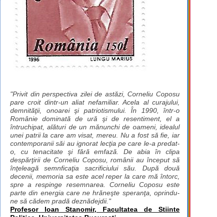
"Privit din perspectiva zilei de astăzi, Corneliu Coposu
pare croit dintr-un aliat nefamiliar. Acela al curajului,
demnităţii, onoarei şi patriotismului. În 1990, într-o
Românie dominată de ură şi de resentiment, el a
întruchipat, alături de un mănunchi de oameni, idealul
unei patrii la care am visat, mereu. Nu a fost să fie, iar
contemporanii săi au ignorat lecţia pe care le-a predat-
o, cu tenacitate şi fără emfază. De abia în clipa
despărţirii de Corneliu Coposu, românii au început să
înţeleagă semnficaţia sacrificiului său. După două
decenii, memoria sa este acel reper la care mă întorc,
spre a respinge resemnarea. Corneliu Coposu este
parte din energia care ne hrăneşte speranţa, oprindu-
ne să cădem pradă deznădejdii."
Profesor Ioan Stanomir, Facultatea de Stiinte