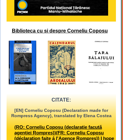
Biblioteca cu si despre Corneliu Coposu
CITATE:
[EN] Corneliu Coposu (Declaration made for
Rompress Agency), translated by Elena Costea
(RO: Corneliu Coposu (declaraţie facută
agenţiei Rompres))(FR: Corneliu Coposu
(déclaration faite á l'Agence Rompres)) I hope