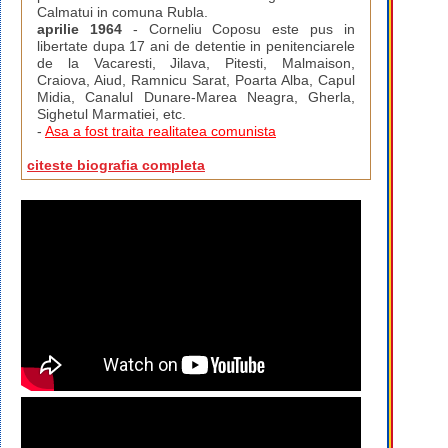
Calmatui in comuna Rubla.
aprilie 1964
- Corneliu Coposu este pus in
libertate dupa 17 ani de detentie in penitenciarele
de la Vacaresti, Jilava, Pitesti, Malmaison,
Craiova, Aiud, Ramnicu Sarat, Poarta Alba, Capul
Midia, Canalul Dunare-Marea Neagra, Gherla,
Sighetul Marmatiei, etc.
-
Asa a fost traita realitatea comunista
citeste biografia completa