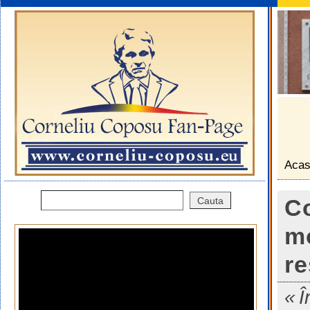
Aca
Co
mo
re
Î