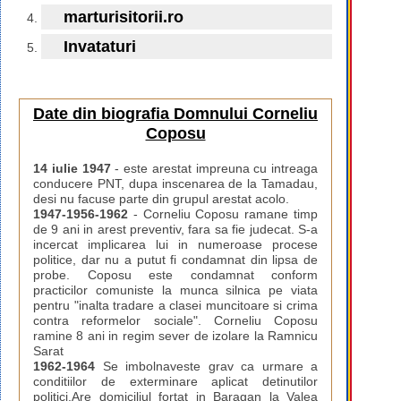
marturisitorii.ro
Invataturi
Date din biografia Domnului Corneliu
Coposu
14 iulie 1947
- este arestat impreuna cu intreaga
conducere PNT, dupa inscenarea de la Tamadau,
desi nu facuse parte din grupul arestat acolo.
1947-1956-1962
- Corneliu Coposu ramane timp
de 9 ani in arest preventiv, fara sa fie judecat. S-a
incercat implicarea lui in numeroase procese
politice, dar nu a putut fi condamnat din lipsa de
probe. Coposu este condamnat conform
practicilor comuniste la munca silnica pe viata
pentru "inalta tradare a clasei muncitoare si crima
contra reformelor sociale". Corneliu Coposu
ramine 8 ani in regim sever de izolare la Ramnicu
Sarat
1962-1964
Se imbolnaveste grav ca urmare a
conditiilor de exterminare aplicat detinutilor
politici.Are domiciliul fortat in Baragan la Valea