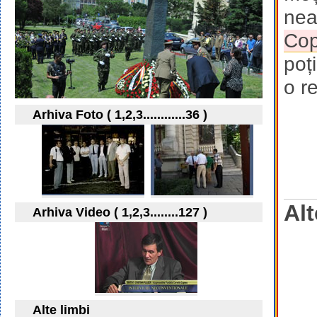
nea
Co
poți
o r
Arhiva Foto ( 1,2,3............36 )
Alt
Arhiva Video ( 1,2,3........127 )
Alte limbi