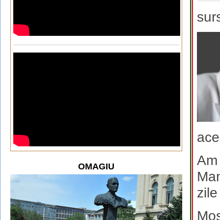
sur
ace
Am 
OMAGIU
Man
zil
Moș