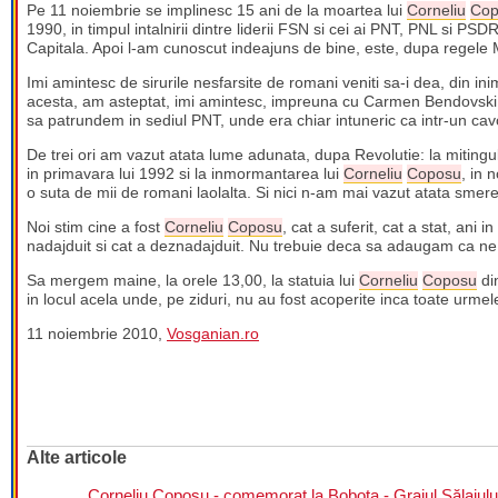
Pe 11 noiembrie se implinesc 15 ani de la moartea lui
Corneliu
Cop
1990, in timpul intalnirii dintre liderii FSN si cei ai PNT, PNL si PSD
Capitala. Apoi l-am cunoscut indeajuns de bine, este, dupa regele 
Imi amintesc de sirurile nesfarsite de romani veniti sa-i dea, din i
acesta, am asteptat, imi amintesc, impreuna cu Carmen Bendovski,
sa patrundem in sediul PNT, unde era chiar intuneric ca intr-un cav
De trei ori am vazut atata lume adunata, dupa Revolutie: la mitingul
in primavara lui 1992 si la inmormantarea lui
Corneliu
Coposu
, in 
o suta de mii de romani laolalta. Si nici n-am mai vazut atata sme
Noi stim cine a fost
Corneliu
Coposu
, cat a suferit, cat a stat, ani 
nadajduit si cat a deznadajduit. Nu trebuie deca sa adaugam ca ne
Sa mergem maine, la orele 13,00, la statuia lui
Corneliu
Coposu
din
in locul acela unde, pe ziduri, nu au fost acoperite inca toate urme
11 noiembrie 2010,
Vosganian.ro
Alte articole
Corneliu Coposu - comemorat la Bobota - Graiul Sălajulu