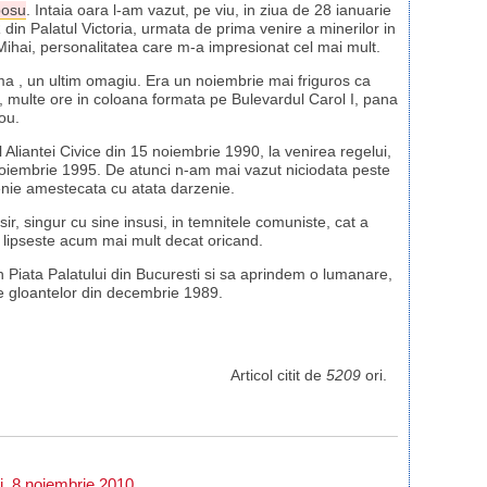
osu
. Intaia oara l-am vazut, pe viu, in ziua de 28 ianuarie
R din Palatul Victoria, urmata de prima venire a minerilor in
Mihai, personalitatea care m-a impresionat cel mai mult.
nima , un ultim omagiu. Era un noiembrie mai friguros ca
 multe ore in coloana formata pe Bulevardul Carol I, pana
ou.
 Aliantei Civice din 15 noiembrie 1990, la venirea regelui,
noiembrie 1995. De atunci n-am mai vazut niciodata peste
renie amestecata cu atata darzenie.
in sir, singur cu sine insusi, in temnitele comuniste, cat a
 lipseste acum mai mult decat oricand.
 Piata Palatului din Bucuresti si sa aprindem o lumanare,
le gloantelor din decembrie 1989.
Articol citit de
5209
ori.
i, 8 noiembrie 2010