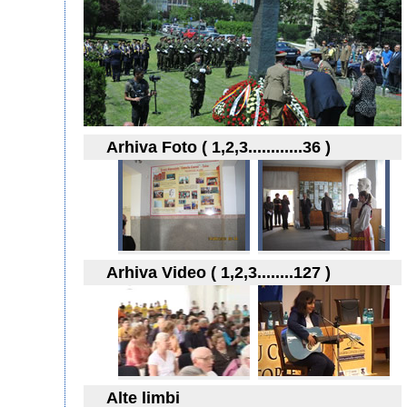
Arhiva Foto ( 1,2,3............36 )
Arhiva Video ( 1,2,3........127 )
Alte limbi