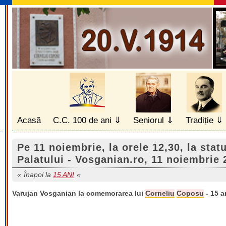
Acasă
C.C. 100 de ani
Seniorul
Tradiție
Pe 11 noiembrie, la orele 12,30, la stat
Palatului - Vosganian.ro, 11 noiembrie 
Înapoi la
15 ANI
Varujan Vosganian la comemorarea lui
Corneliu
Coposu
- 15 a