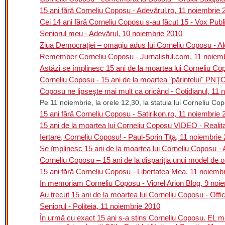
15 ani fără Corneliu Coposu - Adevărul.ro, 11 noiembrie 
Cei 14 ani fără Corneliu Coposu s-au făcut 15 - Vox Publ
Seniorul meu - Adevărul, 10 noiembrie 2010
Ziua Democraţiei – omagiu adus lui Corneliu Coposu - A
Remember Corneliu Coposu - Jurnalistul.com, 11 noiem
Astăzi se împlinesc 15 ani de la moartea lui Corneliu C
Corneliu Coposu - 15 ani de la moartea "părintelui" PN
Coposu ne lipseşte mai mult ca oricând - Cotidianul, 11 
Pe 11 noiembrie, la orele 12,30, la statuia lui Corneliu Co
15 ani fără Corneliu Coposu - Satirikon.ro, 11 noiembrie
15 ani de la moartea lui Corneliu Coposu VIDEO - Realit
Iertare, Corneliu Coposu! - Paul-Sorin Tiţa, 11 noiembrie
Se împlinesc 15 ani de la moartea lui Corneliu Coposu -
Corneliu Coposu – 15 ani de la dispariţia unui model de 
15 ani fără Corneliu Coposu - Libertatea Mea, 11 noiemb
In memoriam Corneliu Coposu - Viorel Arion Blog, 9 noi
Au trecut 15 ani de la moartea lui Corneliu Coposu - Of
Seniorul - Politeia, 11 noiembrie 2010
În urmă cu exact 15 ani s-a stins Corneliu Coposu. EL m