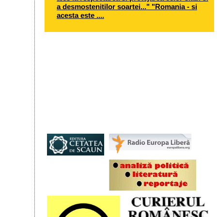
a desmostenitilor soartei..." "Romania - si
acesta este ....