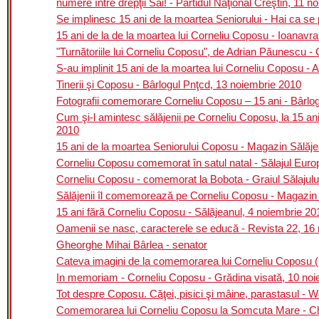
numere între drepţii Săi! - Partidul Naţional Creştin, 11 
Se implinesc 15 ani de la moartea Seniorului - Hai ca se
15 ani de la de la moartea lui Corneliu Coposu - Ioanavr
"Turnătoriile lui Corneliu Coposu", de Adrian Păunescu -
S-au implinit 15 ani de la moartea lui Corneliu Coposu -
Tinerii şi Coposu - Bârlogul Pnţcd, 13 noiembrie 2010
Fotografii comemorare Corneliu Coposu – 15 ani - Bârlo
Cum şi-l amintesc sălăjenii pe Corneliu Coposu, la 15 ani
2010
15 ani de la moartea Seniorului Coposu - Magazin Sălăje
Corneliu Coposu comemorat în satul natal - Sălajul Eur
Corneliu Coposu - comemorat la Bobota - Graiul Sălajulu
Sălăjenii îl comemorează pe Corneliu Coposu - Magazin 
15 ani fără Corneliu Coposu - Sălăjeanul, 4 noiembrie 20
Oamenii se nasc, caracterele se educă - Revista 22, 16
Gheorghe Mihai Bârlea - senator
Cateva imagini de la comemorarea lui Corneliu Coposu (upd
In memoriam - Corneliu Coposu - Grădina visată, 10 no
Tot despre Coposu. Căţei, pisici şi mâine, parastasul -
Comemorarea lui Corneliu Coposu la Somcuta Mare - Chi