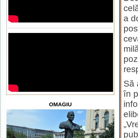
cel
a d
pos
cev
mil
poz
res
Să 
în 
inf
OMAGIU
eli
„Vr
pub