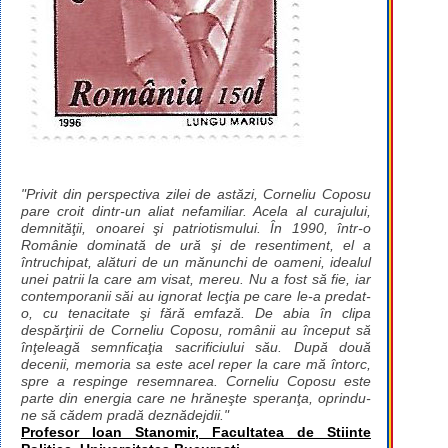
"Privit din perspectiva zilei de astăzi, Corneliu Coposu
pare croit dintr-un aliat nefamiliar. Acela al curajului,
demnităţii, onoarei şi patriotismului. În 1990, într-o
Românie dominată de ură şi de resentiment, el a
întruchipat, alături de un mănunchi de oameni, idealul
unei patrii la care am visat, mereu. Nu a fost să fie, iar
contemporanii săi au ignorat lecţia pe care le-a predat-
o, cu tenacitate şi fără emfază. De abia în clipa
despărţirii de Corneliu Coposu, românii au început să
înţeleagă semnficaţia sacrificiului său. După două
decenii, memoria sa este acel reper la care mă întorc,
spre a respinge resemnarea. Corneliu Coposu este
parte din energia care ne hrăneşte speranţa, oprindu-
ne să cădem pradă deznădejdii."
Profesor Ioan Stanomir, Facultatea de Stiinte