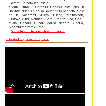
Calmatui in comuna Rubla.
aprilie 1964
- Corneliu Coposu este pus in
libertate dupa 17 ani de detentie in penitenciarele
de la Vacaresti, Jilava, Pitesti, Malmaison,
Craiova, Aiud, Ramnicu Sarat, Poarta Alba, Capul
Midia, Canalul Dunare-Marea Neagra, Gherla,
Sighetul Marmatiei, etc.
-
Asa a fost traita realitatea comunista
citeste biografia completa