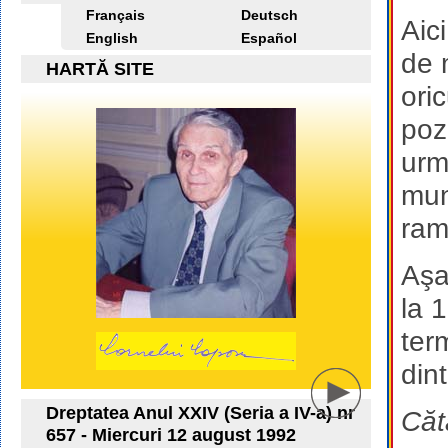
Français
Deutsch
Aic
English
Español
de 
HARTĂ SITE
ori
poz
urm
mun
ram
Aşa
la 
term
dint
Dreptatea Anul XXIV (Seria a IV-a) nr
Căt
657 - Miercuri 12 august 1992