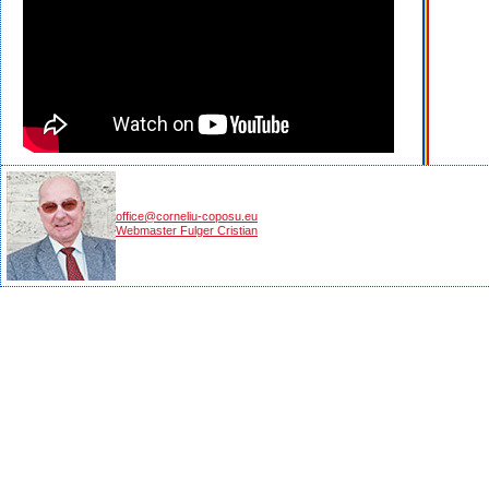
office@corneliu-coposu.eu
Webmaster Fulger Cristian