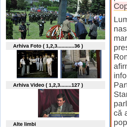
Co
Lum
nas
mar
Arhiva Foto ( 1,2,3............36 )
pre
Rom
afir
inf
Par
Arhiva Video ( 1,2,3........127 )
Sta
par
că 
pop
Alte limbi