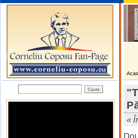
Aca
"T
Pă
Î
Dou