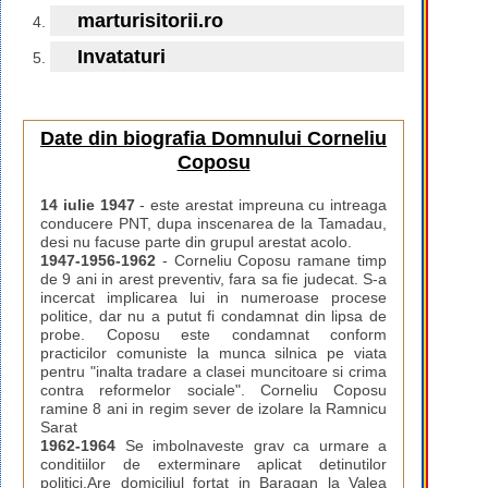
marturisitorii.ro
Invataturi
Date din biografia Domnului Corneliu
Coposu
14 iulie 1947
- este arestat impreuna cu intreaga
conducere PNT, dupa inscenarea de la Tamadau,
desi nu facuse parte din grupul arestat acolo.
1947-1956-1962
- Corneliu Coposu ramane timp
de 9 ani in arest preventiv, fara sa fie judecat. S-a
incercat implicarea lui in numeroase procese
politice, dar nu a putut fi condamnat din lipsa de
probe. Coposu este condamnat conform
practicilor comuniste la munca silnica pe viata
pentru "inalta tradare a clasei muncitoare si crima
contra reformelor sociale". Corneliu Coposu
ramine 8 ani in regim sever de izolare la Ramnicu
Sarat
1962-1964
Se imbolnaveste grav ca urmare a
conditiilor de exterminare aplicat detinutilor
politici.Are domiciliul fortat in Baragan la Valea