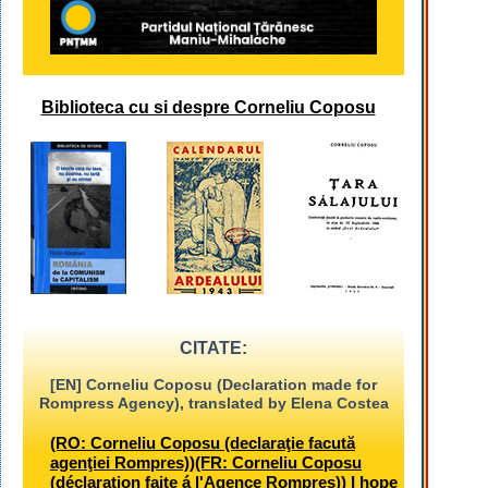
Biblioteca cu si despre Corneliu Coposu
CITATE:
[EN] Corneliu Coposu (Declaration made for
Rompress Agency), translated by Elena Costea
(RO: Corneliu Coposu (declaraţie facută
agenţiei Rompres))(FR: Corneliu Coposu
(déclaration faite á l'Agence Rompres)) I hope