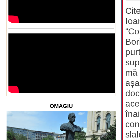
Cit
Ioa
“Co
Bor
pur
sup
mă 
așa
doc
ace
OMAGIU
îna
con
sla