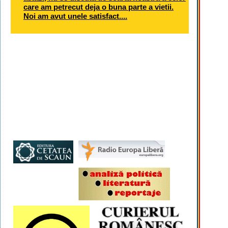
care am petrecut deja o buna parte a vietii.
Noi am avut unele satisfact....