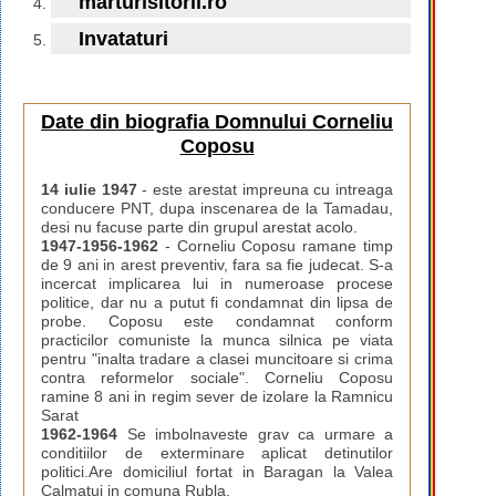
marturisitorii.ro
Invataturi
Date din biografia Domnului Corneliu
Coposu
14 iulie 1947
- este arestat impreuna cu intreaga
conducere PNT, dupa inscenarea de la Tamadau,
desi nu facuse parte din grupul arestat acolo.
1947-1956-1962
- Corneliu Coposu ramane timp
de 9 ani in arest preventiv, fara sa fie judecat. S-a
incercat implicarea lui in numeroase procese
politice, dar nu a putut fi condamnat din lipsa de
probe. Coposu este condamnat conform
practicilor comuniste la munca silnica pe viata
pentru "inalta tradare a clasei muncitoare si crima
contra reformelor sociale". Corneliu Coposu
ramine 8 ani in regim sever de izolare la Ramnicu
Sarat
1962-1964
Se imbolnaveste grav ca urmare a
conditiilor de exterminare aplicat detinutilor
politici.Are domiciliul fortat in Baragan la Valea
Calmatui in comuna Rubla.