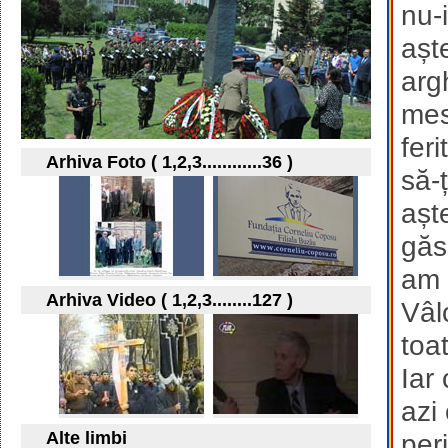
nu-
așt
arg
mes
fer
Arhiva Foto ( 1,2,3............36 )
să-
așt
găs
am 
Arhiva Video ( 1,2,3........127 )
Vâl
toa
Iar
azi
Alte limbi
per