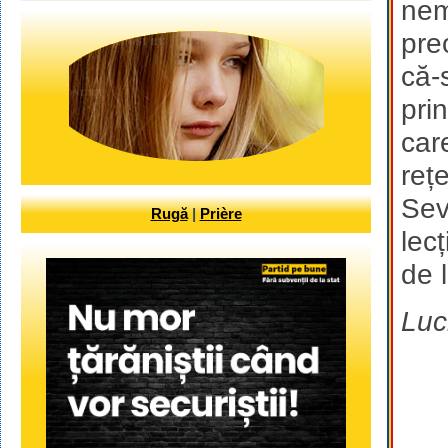
nem
preo
că-s
pri
car
reț
Sev
Rugă
|
Prière
lec
de 
Luc