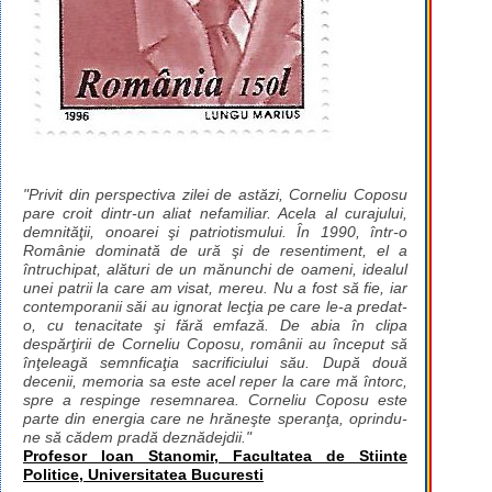
"Privit din perspectiva zilei de astăzi, Corneliu Coposu
pare croit dintr-un aliat nefamiliar. Acela al curajului,
demnităţii, onoarei şi patriotismului. În 1990, într-o
Românie dominată de ură şi de resentiment, el a
întruchipat, alături de un mănunchi de oameni, idealul
unei patrii la care am visat, mereu. Nu a fost să fie, iar
contemporanii săi au ignorat lecţia pe care le-a predat-
o, cu tenacitate şi fără emfază. De abia în clipa
despărţirii de Corneliu Coposu, românii au început să
înţeleagă semnficaţia sacrificiului său. După două
decenii, memoria sa este acel reper la care mă întorc,
spre a respinge resemnarea. Corneliu Coposu este
parte din energia care ne hrăneşte speranţa, oprindu-
ne să cădem pradă deznădejdii."
Profesor Ioan Stanomir, Facultatea de Stiinte
Politice, Universitatea Bucuresti