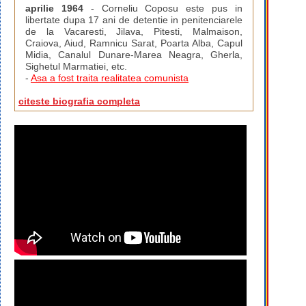
aprilie 1964
- Corneliu Coposu este pus in
libertate dupa 17 ani de detentie in penitenciarele
de la Vacaresti, Jilava, Pitesti, Malmaison,
Craiova, Aiud, Ramnicu Sarat, Poarta Alba, Capul
Midia, Canalul Dunare-Marea Neagra, Gherla,
Sighetul Marmatiei, etc.
-
Asa a fost traita realitatea comunista
citeste biografia completa