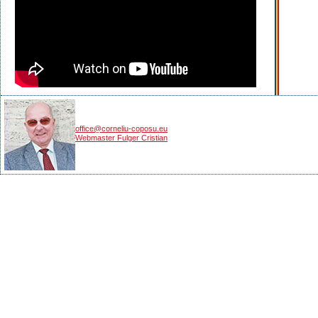
office@corneliu-coposu.eu
Webmaster Fulger Cristian