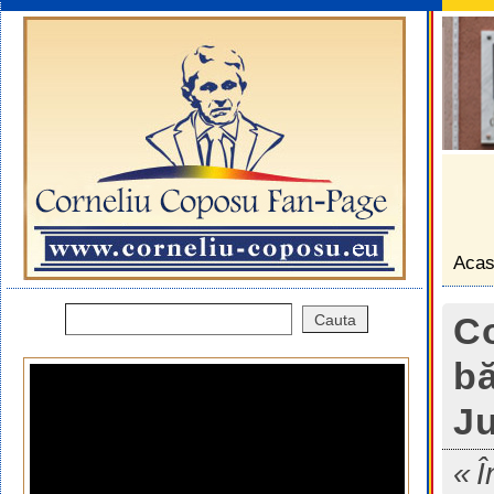
Aca
Co
bă
Ju
Î