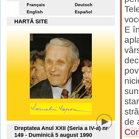
Français
Deutsch
Tel
English
Español
voc
HARTĂ SITE
E î
apl
vâr
dec
pov
nic
sun
sta
str
de 
Dreptatea Anul XXII (Seria a IV-a) nr
Cor
149 - Duminică 5 august 1990