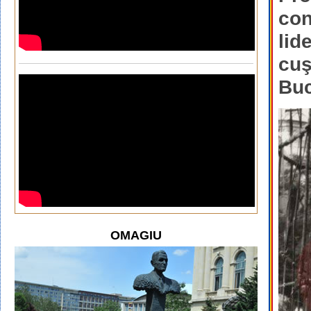
con
lid
cuş
Buc
OMAGIU