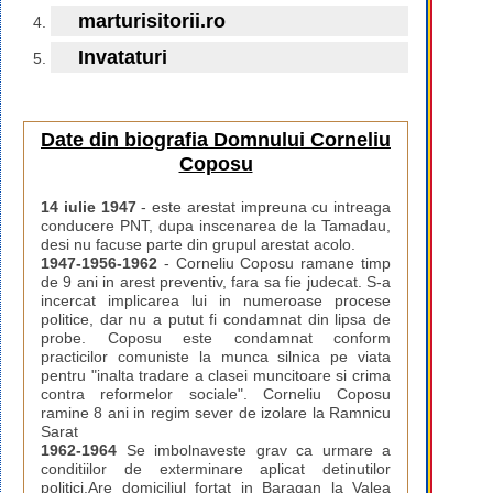
marturisitorii.ro
Invataturi
Date din biografia Domnului Corneliu
Coposu
14 iulie 1947
- este arestat impreuna cu intreaga
conducere PNT, dupa inscenarea de la Tamadau,
desi nu facuse parte din grupul arestat acolo.
1947-1956-1962
- Corneliu Coposu ramane timp
de 9 ani in arest preventiv, fara sa fie judecat. S-a
incercat implicarea lui in numeroase procese
politice, dar nu a putut fi condamnat din lipsa de
probe. Coposu este condamnat conform
practicilor comuniste la munca silnica pe viata
pentru "inalta tradare a clasei muncitoare si crima
contra reformelor sociale". Corneliu Coposu
ramine 8 ani in regim sever de izolare la Ramnicu
Sarat
1962-1964
Se imbolnaveste grav ca urmare a
conditiilor de exterminare aplicat detinutilor
politici.Are domiciliul fortat in Baragan la Valea