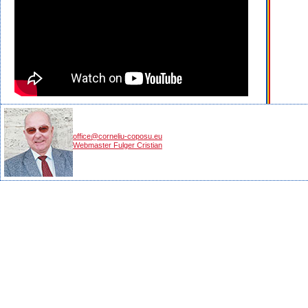
office@corneliu-coposu.eu
Webmaster Fulger Cristian