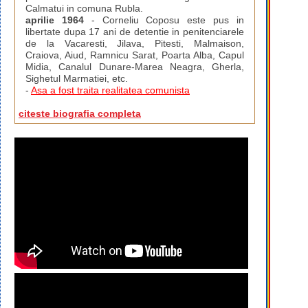
Calmatui in comuna Rubla.
aprilie 1964
- Corneliu Coposu este pus in
libertate dupa 17 ani de detentie in penitenciarele
de la Vacaresti, Jilava, Pitesti, Malmaison,
Craiova, Aiud, Ramnicu Sarat, Poarta Alba, Capul
Midia, Canalul Dunare-Marea Neagra, Gherla,
Sighetul Marmatiei, etc.
-
Asa a fost traita realitatea comunista
citeste biografia completa