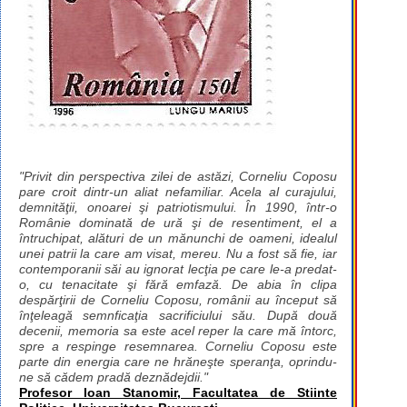
"Privit din perspectiva zilei de astăzi, Corneliu Coposu
pare croit dintr-un aliat nefamiliar. Acela al curajului,
demnităţii, onoarei şi patriotismului. În 1990, într-o
Românie dominată de ură şi de resentiment, el a
întruchipat, alături de un mănunchi de oameni, idealul
unei patrii la care am visat, mereu. Nu a fost să fie, iar
contemporanii săi au ignorat lecţia pe care le-a predat-
o, cu tenacitate şi fără emfază. De abia în clipa
despărţirii de Corneliu Coposu, românii au început să
înţeleagă semnficaţia sacrificiului său. După două
decenii, memoria sa este acel reper la care mă întorc,
spre a respinge resemnarea. Corneliu Coposu este
parte din energia care ne hrăneşte speranţa, oprindu-
ne să cădem pradă deznădejdii."
Profesor Ioan Stanomir, Facultatea de Stiinte