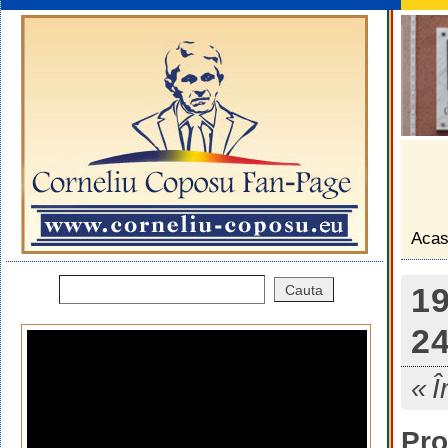
Aca
19
24
Î
Pro