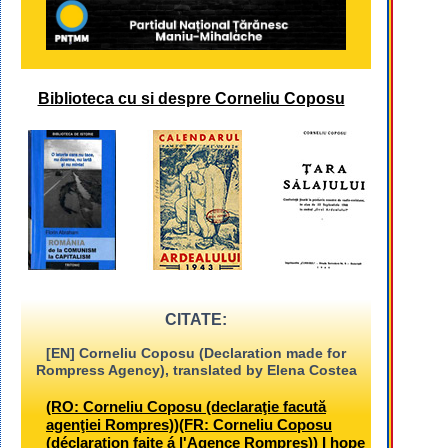
Biblioteca cu si despre Corneliu Coposu
CITATE:
[EN] Corneliu Coposu (Declaration made for
Rompress Agency), translated by Elena Costea
(RO: Corneliu Coposu (declaraţie facută
agenţiei Rompres))(FR: Corneliu Coposu
(déclaration faite á l'Agence Rompres)) I hope