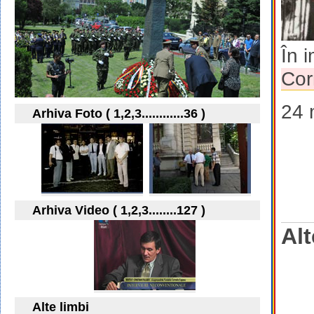
În 
Cor
24 
Arhiva Foto ( 1,2,3............36 )
Arhiva Video ( 1,2,3........127 )
Alt
Alte limbi