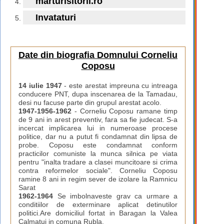
marturisitorii.ro
Invataturi
Date din biografia Domnului Corneliu
Coposu
14 iulie 1947
- este arestat impreuna cu intreaga
conducere PNT, dupa inscenarea de la Tamadau,
desi nu facuse parte din grupul arestat acolo.
1947-1956-1962
- Corneliu Coposu ramane timp
de 9 ani in arest preventiv, fara sa fie judecat. S-a
incercat implicarea lui in numeroase procese
politice, dar nu a putut fi condamnat din lipsa de
probe. Coposu este condamnat conform
practicilor comuniste la munca silnica pe viata
pentru "inalta tradare a clasei muncitoare si crima
contra reformelor sociale". Corneliu Coposu
ramine 8 ani in regim sever de izolare la Ramnicu
Sarat
1962-1964
Se imbolnaveste grav ca urmare a
conditiilor de exterminare aplicat detinutilor
politici.Are domiciliul fortat in Baragan la Valea
Calmatui in comuna Rubla.