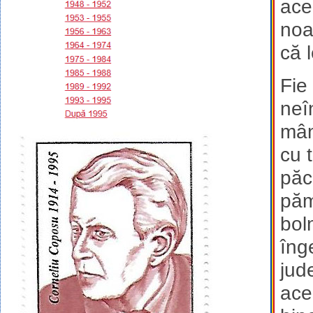
ace
noa
că l
Fie
neî
mân
cu 
păc
păm
boln
îng
jud
ace