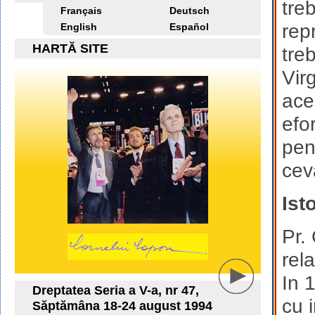
tre
Français
Deutsch
rep
English
Español
HARTĂ SITE
tre
Virg
ace
efo
pen
cev
Ist
Pr.
rela
In 
Dreptatea Seria a V-a, nr 47,
cu 
Săptămâna 18-24 august 1994