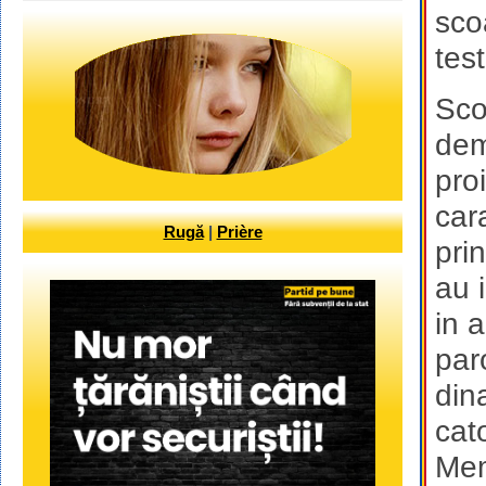
sco
tes
Sco
dem
proi
car
Rugă
|
Prière
pri
au 
in 
par
din
cat
Mem