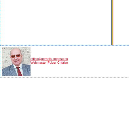
office@corneliu-coposu.eu
Webmaster Fulger Cristian