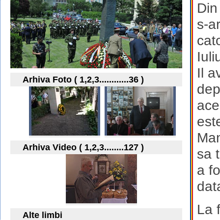
Din
s-a
cat
Iul
Il 
Arhiva Foto ( 1,2,3............36 )
dep
ace
est
Man
Arhiva Video ( 1,2,3........127 )
sa 
a f
dat
La 
Alte limbi