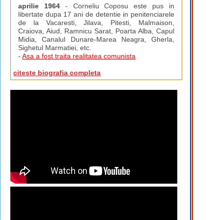
aprilie 1964
- Corneliu Coposu este pus in
libertate dupa 17 ani de detentie in penitenciarele
de la Vacaresti, Jilava, Pitesti, Malmaison,
Craiova, Aiud, Ramnicu Sarat, Poarta Alba, Capul
Midia, Canalul Dunare-Marea Neagra, Gherla,
Sighetul Marmatiei, etc.
-
Asa a fost traita realitatea comunista
citeste biografia completa