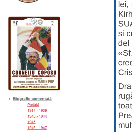
lei,
Kir
SUA
si 
del 
«Sf
cred
Cri
Dra
rug
toa
Prea
mul