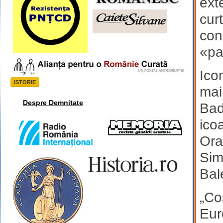
ext
cur
con
«pa
Ico
ISTORIE
mai
Despre Demnitate
Bad
ico
Ora
Sim
Bal
„Co
Eur