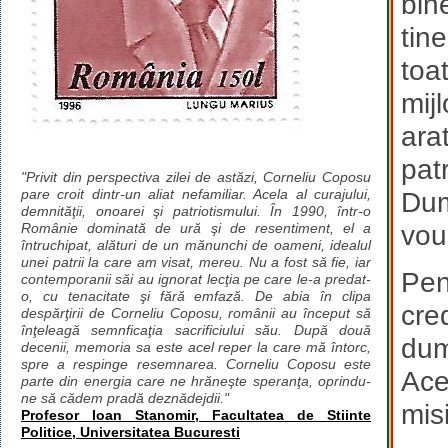
bin
tin
toa
mij
ara
patr
"Privit din perspectiva zilei de astăzi, Corneliu Coposu
pare croit dintr-un aliat nefamiliar. Acela al curajului,
Dum
demnităţii, onoarei şi patriotismului. În 1990, într-o
vou
Românie dominată de ură şi de resentiment, el a
întruchipat, alături de un mănunchi de oameni, idealul
unei patrii la care am visat, mereu. Nu a fost să fie, iar
Pen
contemporanii săi au ignorat lecţia pe care le-a predat-
o, cu tenacitate şi fără emfază. De abia în clipa
cre
despărţirii de Corneliu Coposu, românii au început să
înţeleagă semnficaţia sacrificiului său. După două
dum
decenii, memoria sa este acel reper la care mă întorc,
spre a respinge resemnarea. Corneliu Coposu este
Acea
parte din energia care ne hrăneşte speranţa, oprindu-
ne să cădem pradă deznădejdii."
mis
Profesor Ioan Stanomir, Facultatea de Stiinte
Politice, Universitatea Bucuresti