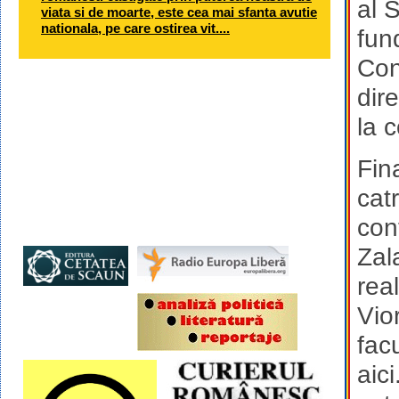
al 
viata si de moarte, este cea mai sfanta avutie
nationala, pe care ostirea vit....
fun
Con
dir
la 
Fina
cat
con
Zal
rea
Vio
facu
aici