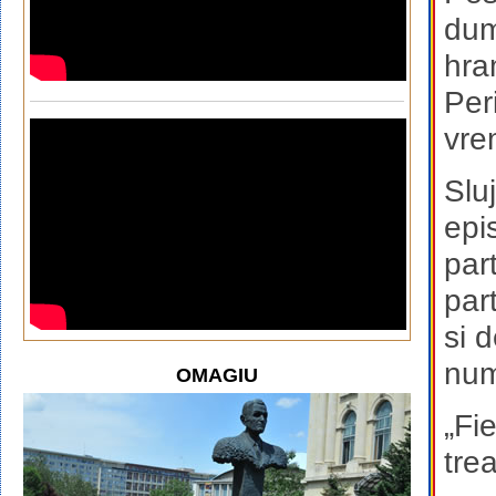
dumi
hra
Per
vre
Slu
epi
part
part
si 
num
OMAGIU
„Fi
tre