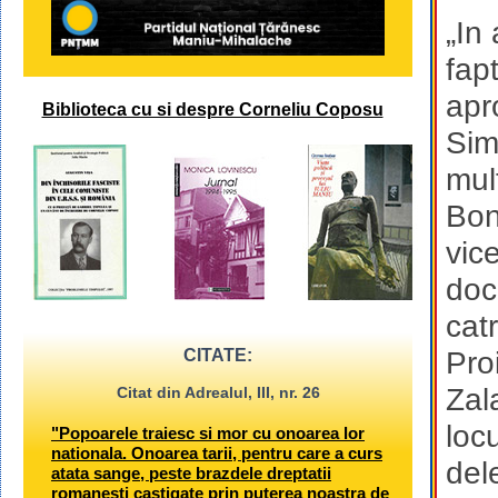
„In
fap
apr
Biblioteca cu si despre Corneliu Coposu
Sim
mul
Bon
vic
doc
cat
CITATE:
Proi
Zal
Citat din Adrealul, III, nr. 26
loc
"Popoarele traiesc si mor cu onoarea lor
nationala. Onoarea tarii, pentru care a curs
del
atata sange, peste brazdele dreptatii
romanesti castigate prin puterea noastra de