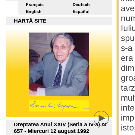
Français
Deutsch
ave
English
Español
num
HARTĂ SITE
Iul
spu
s-a
era
dim
gro
tarz
mul
int
impo
Dreptatea Anul XXIV (Seria a IV-a) nr
isto
657 - Miercuri 12 august 1992