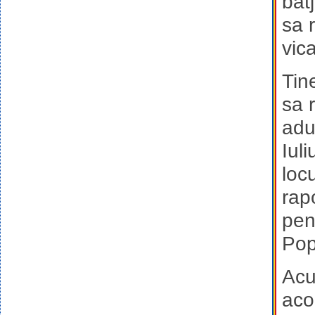
bat
sa 
vica
Tine
sa 
adu
Iuli
loc
rap
pen
Pop
Acu
aco