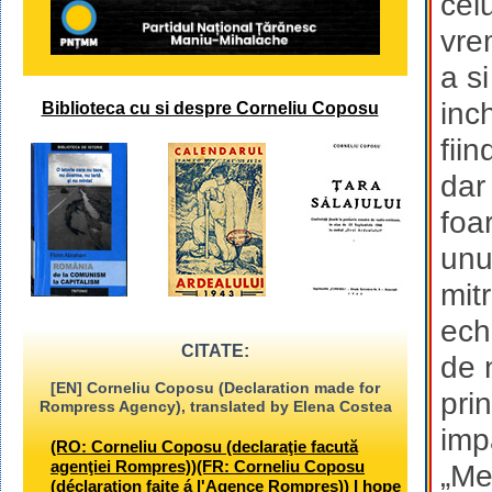
celu
vre
a si
inc
Biblioteca cu si despre Corneliu Coposu
fii
dar
foa
unul
mit
ech
CITATE:
de 
[EN] Corneliu Coposu (Declaration made for
pri
Rompress Agency), translated by Elena Costea
imp
(RO: Corneliu Coposu (declaraţie facută
agenţiei Rompres))(FR: Corneliu Coposu
„Me
(déclaration faite á l'Agence Rompres)) I hope