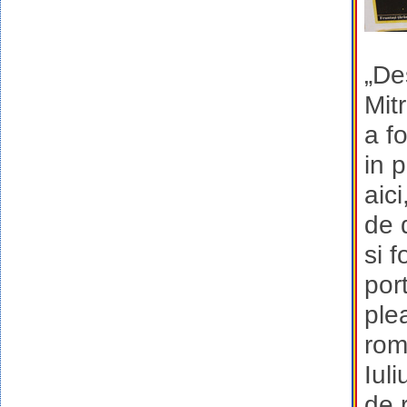
„De
Mit
a fo
in 
aic
de 
si 
por
ple
rom
Iul
de 