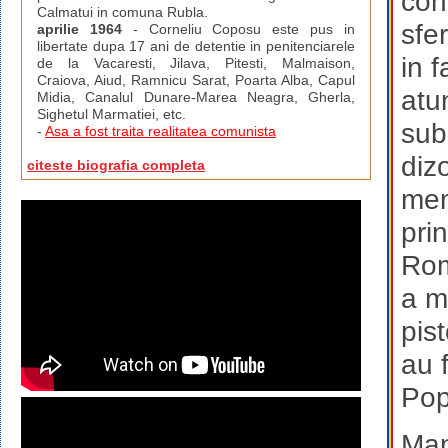
con
Calmatui in comuna Rubla.
sfe
aprilie 1964
- Corneliu Coposu este pus in
libertate dupa 17 ani de detentie in penitenciarele
in 
de la Vacaresti, Jilava, Pitesti, Malmaison,
Craiova, Aiud, Ramnicu Sarat, Poarta Alba, Capul
atu
Midia, Canalul Dunare-Marea Neagra, Gherla,
Sighetul Marmatiei, etc.
sub
-
Asa a fost traita realitatea comunista
diz
citeste biografia completa
memb
prin
Rom
a m
pist
au f
Pop
Man