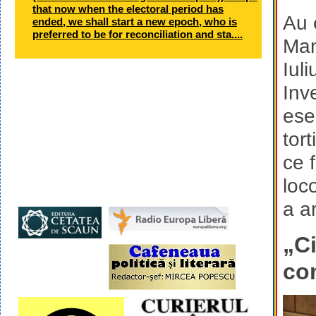
that now when the electoral period has
Au e
ended, we shall start a new epoch, who is
preferred to be for reconciliation and sta....
Man
Iul
Inv
ese
tor
ce 
loc
a a
„C
co