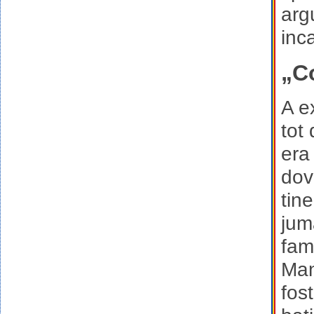
arg
inc
„C
A e
tot
era
dov
tine
jum
fam
Man
fost