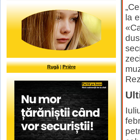
„Ce
la e
«Ca
dus
sec
zec
Rugă
|
Prière
muz
Rez
Ul
Iul
feb
pet