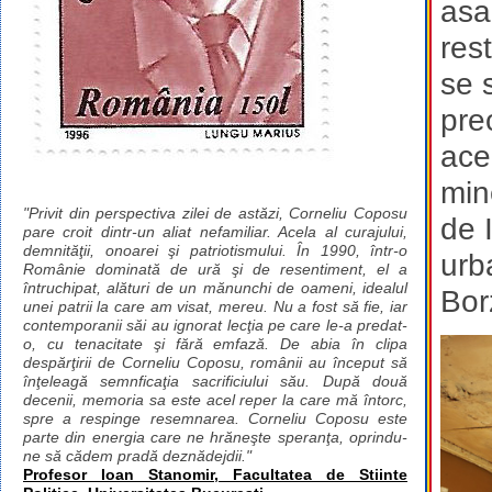
asa
res
se 
pre
ace
min
"Privit din perspectiva zilei de astăzi, Corneliu Coposu
de 
pare croit dintr-un aliat nefamiliar. Acela al curajului,
demnităţii, onoarei şi patriotismului. În 1990, într-o
urb
Românie dominată de ură şi de resentiment, el a
întruchipat, alături de un mănunchi de oameni, idealul
Bor
unei patrii la care am visat, mereu. Nu a fost să fie, iar
contemporanii săi au ignorat lecţia pe care le-a predat-
o, cu tenacitate şi fără emfază. De abia în clipa
despărţirii de Corneliu Coposu, românii au început să
înţeleagă semnficaţia sacrificiului său. După două
decenii, memoria sa este acel reper la care mă întorc,
spre a respinge resemnarea. Corneliu Coposu este
parte din energia care ne hrăneşte speranţa, oprindu-
ne să cădem pradă deznădejdii."
Profesor Ioan Stanomir, Facultatea de Stiinte