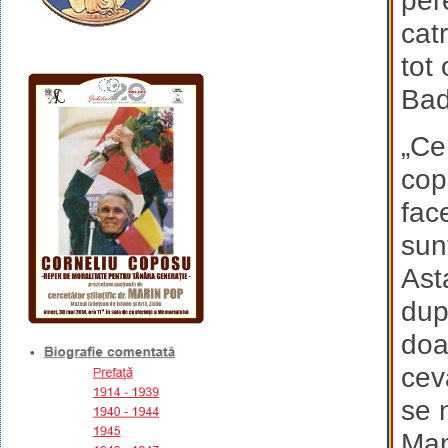
per
cat
tot
Bad
„Ce
cop
fac
sun
Ast
dup
doa
cev
se 
Man