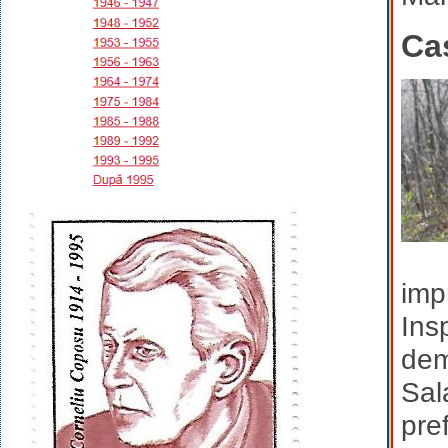
Ca
imp
Ins
dem
Sal
pre