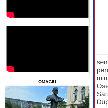
sem
pen
mir
OMAGIU
Ose
Sar
Dup