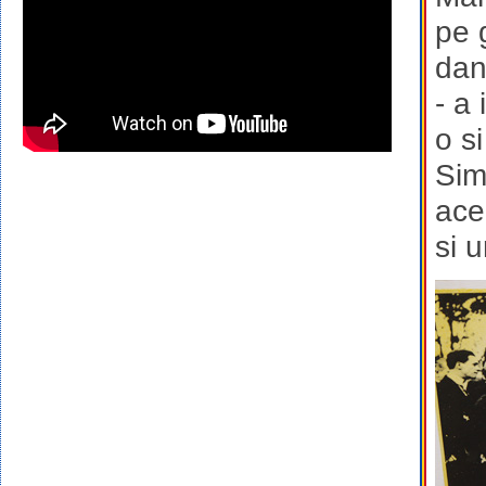
pe 
dand
- a
o s
Sim
ace
si 