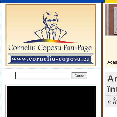
Aca
Ar
în
Î