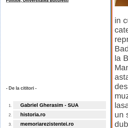
Politice, Universitatea Bucuresti
in 
cat
rep
Bad
la 
Man
ast
des
- De la cititori -
muz
las
Gabriel Gherasim - SUA
un 
historia.ro
dub
memoriarezistentei.ro