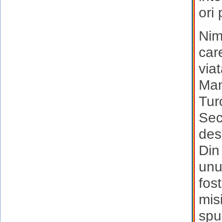
ori
Nim
car
viat
Man
Tur
Sec
des
Din
unu
fos
mis
spu