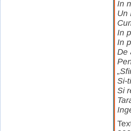
In 
Un 
Cum
In 
In 
De 
Pent
„Sf
Si-
Si 
Tar
Inge
Tex