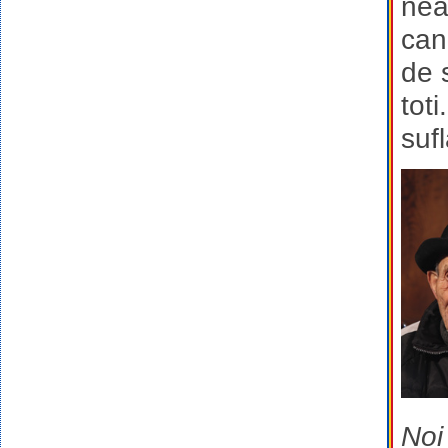
neag
can
de 
toti
suf
Noi