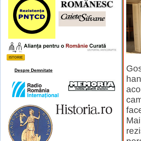
ISTORIE
Gost
Despre Demnitate
han
aco
cam
fac
Mai
rez