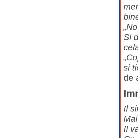
mer
bine
„No
Si 
cela
„Cop
si 
de 
Imn
Il 
Mai
Il 