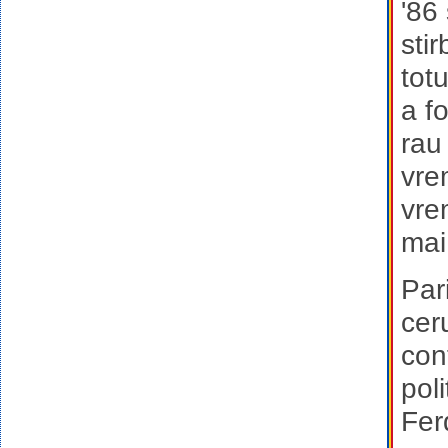
'86
sti
tot
a f
rau
vre
vre
mai
Par
ceru
con
pol
Fer