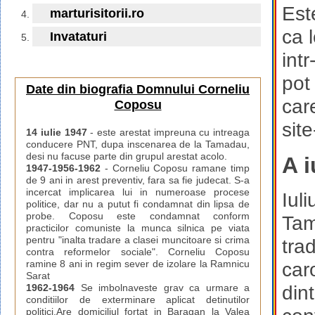
Est
marturisitorii.ro
ca l
Invataturi
intr
pot 
Date din biografia Domnului Corneliu
car
Coposu
sit
14 iulie 1947
- este arestat impreuna cu intreaga
conducere PNT, dupa inscenarea de la Tamadau,
desi nu facuse parte din grupul arestat acolo.
A i
1947-1956-1962
- Corneliu Coposu ramane timp
de 9 ani in arest preventiv, fara sa fie judecat. S-a
incercat implicarea lui in numeroase procese
Iul
politice, dar nu a putut fi condamnat din lipsa de
probe. Coposu este condamnat conform
Tam
practicilor comuniste la munca silnica pe viata
pentru "inalta tradare a clasei muncitoare si crima
tra
contra reformelor sociale". Corneliu Coposu
ramine 8 ani in regim sever de izolare la Ramnicu
car
Sarat
din
1962-1964
Se imbolnaveste grav ca urmare a
conditiilor de exterminare aplicat detinutilor
politici.Are domiciliul fortat in Baragan la Valea