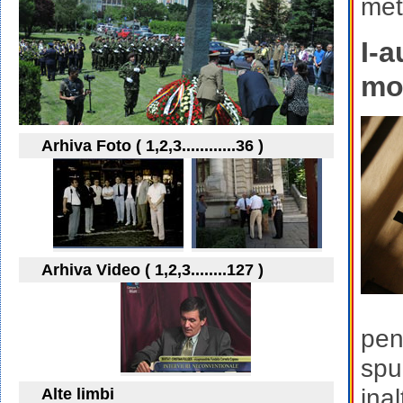
metr
I-a
mor
Arhiva Foto ( 1,2,3............36 )
Arhiva Video ( 1,2,3........127 )
pen
spu
ina
Alte limbi