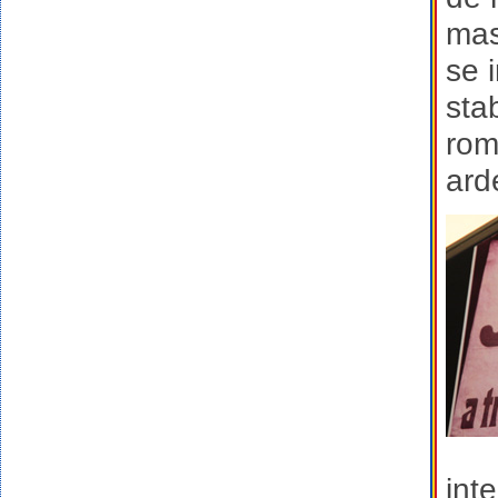
mas
se 
stab
rom
ard
inte