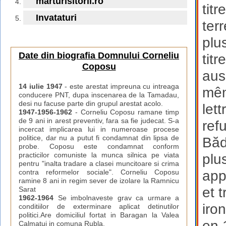
marturisitorii.ro
tit
Invataturi
ter
plu
Date din biografia Domnului Corneliu
tit
Coposu
aus
14 iulie 1947
- este arestat impreuna cu intreaga
mêm
conducere PNT, dupa inscenarea de la Tamadau,
desi nu facuse parte din grupul arestat acolo.
lett
1947-1956-1962
- Corneliu Coposu ramane timp
de 9 ani in arest preventiv, fara sa fie judecat. S-a
ref
incercat implicarea lui in numeroase procese
politice, dar nu a putut fi condamnat din lipsa de
Băd
probe. Coposu este condamnat conform
practicilor comuniste la munca silnica pe viata
plu
pentru "inalta tradare a clasei muncitoare si crima
app
contra reformelor sociale". Corneliu Coposu
ramine 8 ani in regim sever de izolare la Ramnicu
et 
Sarat
1962-1964
Se imbolnaveste grav ca urmare a
iro
conditiilor de exterminare aplicat detinutilor
politici.Are domiciliul fortat in Baragan la Valea
en 
Calmatui in comuna Rubla.