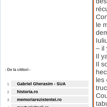
des
réc
Con
le 
dem
Iul
– i
Il 
Il 
- De la cititori -
hec
les
Gabriel Gherasim - SUA
tru
historia.ro
Cou
memoriarezistentei.ro
tab