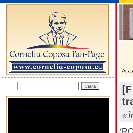
Aca
[F
tr
Î
(R