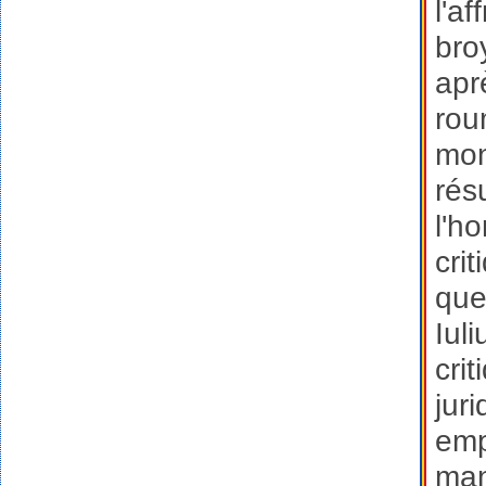
l'a
bro
apr
rou
mon
rés
l'h
crit
que
Iul
cri
jur
emp
man