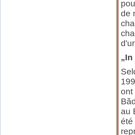
pou
de 
cha
cha
d'u
„I
Sel
199
ont
Băd
au 
été
rep