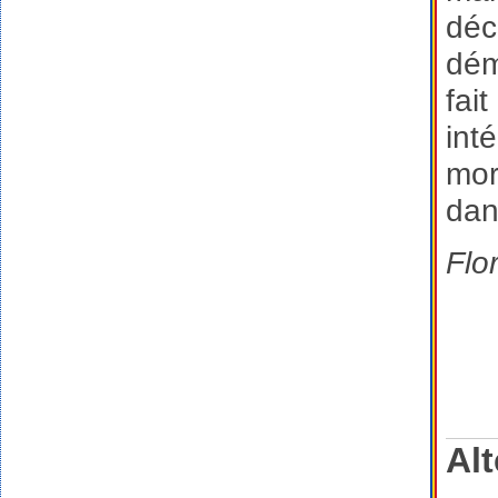
déc
dém
fai
int
mor
dan
Flo
Alt