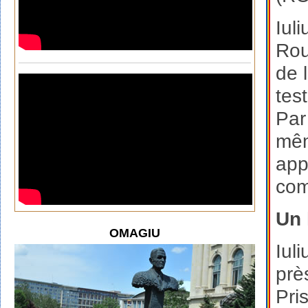
Iul
Rou
de 
tes
Par
mêm
app
com
Un 
OMAGIU
Iul
prè
Pri