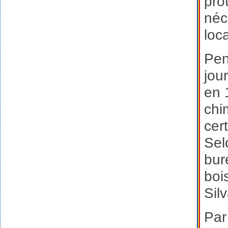
pro
néc
loc
Pen
jou
en 
chi
cer
Sel
bur
bois
Silv
Par