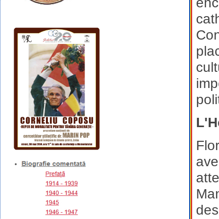
enc
cat
Con
plac
cul
imp
pol
L'H
Flo
ave
att
Man
des