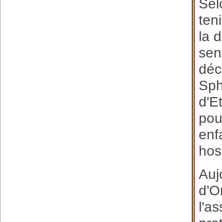
Sel
ten
la 
sen
déc
Sph
d'E
pou
enf
hos
Auj
d'O
l'a