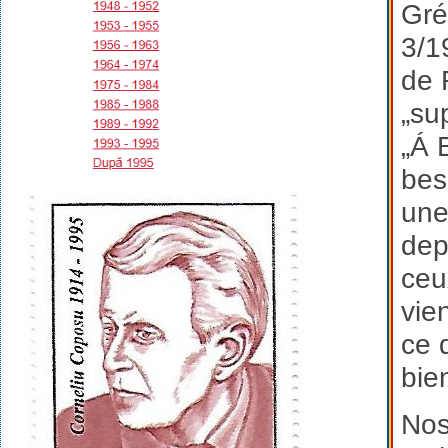
Gré
3/1
de 
„su
„Á 
bes
une
dep
ceu
vie
ce q
bie
Nos