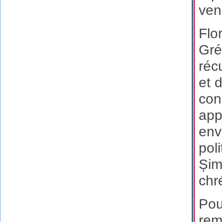
ven
Flo
Gré
réc
et 
con
app
env
pol
Șim
chr
Pou
rem