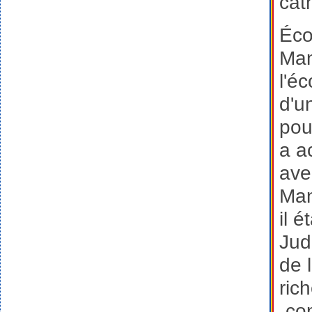
cat
Éco
Man
l'é
d'u
pou
a a
ave
Man
il 
Jud
de 
ric
„co