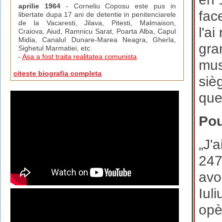
aprilie 1964
- Corneliu Coposu este pus in
fac
libertate dupa 17 ani de detentie in penitenciarele
de la Vacaresti, Jilava, Pitesti, Malmaison,
l'a
Craiova, Aiud, Ramnicu Sarat, Poarta Alba, Capul
Midia, Canalul Dunare-Marea Neagra, Gherla,
gra
Sighetul Marmatiei, etc.
-
Asa a fost traita realitatea comunista
mus
citeste biografia completa
siè
que
Pou
„J'
247
avo
Iul
opè