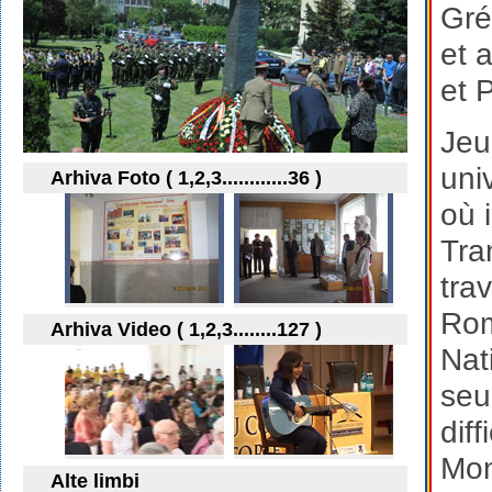
Gré
et 
et 
Jeu
uni
Arhiva Foto ( 1,2,3............36 )
où 
Tra
tra
Rom
Arhiva Video ( 1,2,3........127 )
Nat
seu
diff
Mon
Alte limbi