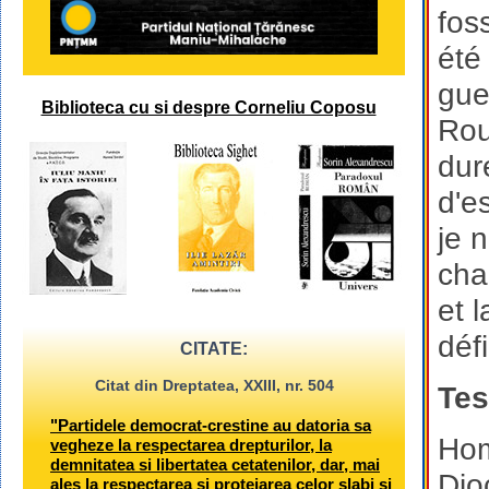
fos
été
gue
Biblioteca cu si despre Corneliu Coposu
Rou
dur
d'es
je 
cha
et l
déf
CITATE:
Citat din Dreptatea, XXIII, nr. 504
Tes
"Partidele democrat-crestine au datoria sa
Hom
vegheze la respectarea drepturilor, la
demnitatea si libertatea cetatenilor, dar, mai
Dio
ales la respectarea si protejarea celor slabi si