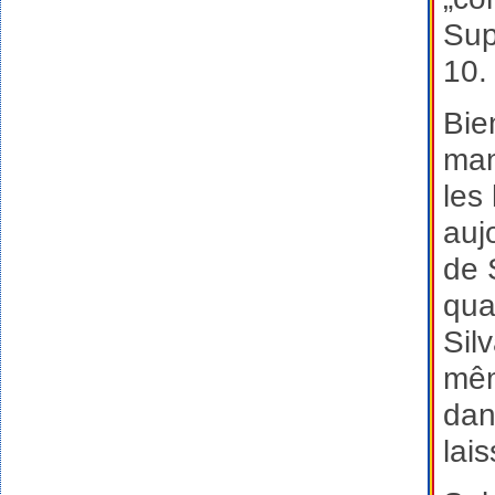
Sup
10.
Bie
man
les
auj
de 
qua
Sil
mêm
dan
lai