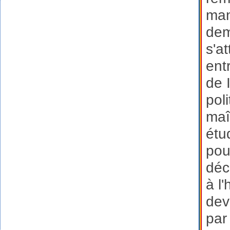
man
dem
s'a
ent
de 
pol
maî
étu
pou
déc
à l
dev
par