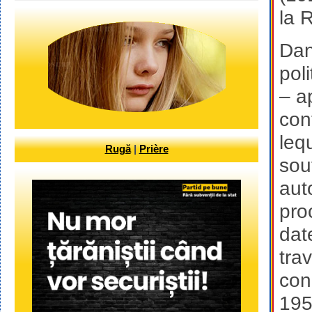
la 
Dan
pol
– a
con
leq
Rugă
|
Prière
sou
aut
pro
dat
tra
con
195