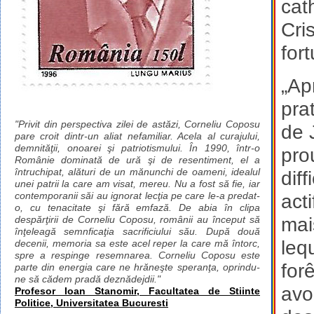
cat
Cri
for
„Ap
pra
"Privit din perspectiva zilei de astăzi, Corneliu Coposu
de 
pare croit dintr-un aliat nefamiliar. Acela al curajului,
demnităţii, onoarei şi patriotismului. În 1990, într-o
pro
Românie dominată de ură şi de resentiment, el a
întruchipat, alături de un mănunchi de oameni, idealul
dif
unei patrii la care am visat, mereu. Nu a fost să fie, iar
contemporanii săi au ignorat lecţia pe care le-a predat-
act
o, cu tenacitate şi fără emfază. De abia în clipa
mai
despărţirii de Corneliu Coposu, românii au început să
înţeleagă semnficaţia sacrificiului său. După două
leq
decenii, memoria sa este acel reper la care mă întorc,
spre a respinge resemnarea. Corneliu Coposu este
for
parte din energia care ne hrăneşte speranţa, oprindu-
ne să cădem pradă deznădejdii."
avo
Profesor Ioan Stanomir, Facultatea de Stiinte
Politice, Universitatea Bucuresti