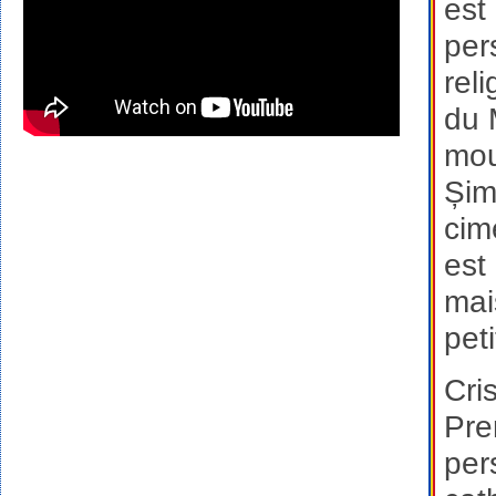
est
per
rel
du 
mou
Șim
cim
est
mai
pet
Cri
Pre
per