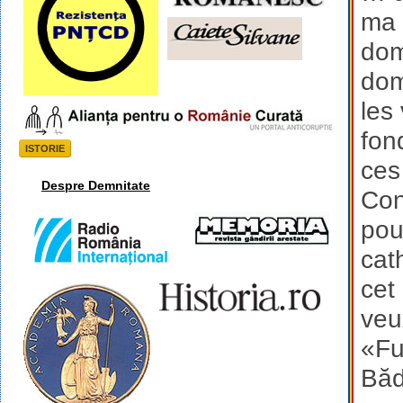
ma 
dom
dom
les
fon
ISTORIE
ces
Despre Demnitate
Con
pou
cat
cet
veu
«Fu
Băd