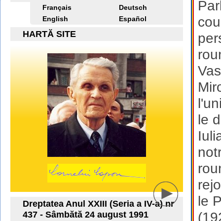
Par
Français
Deutsch
cou
English
Español
HARTĂ SITE
per
rou
Vas
Mir
l'u
le 
Iul
not
rou
rej
le 
Dreptatea Anul XXIII (Seria a IV-a) nr
437 - Sâmbătă 24 august 1991
(19