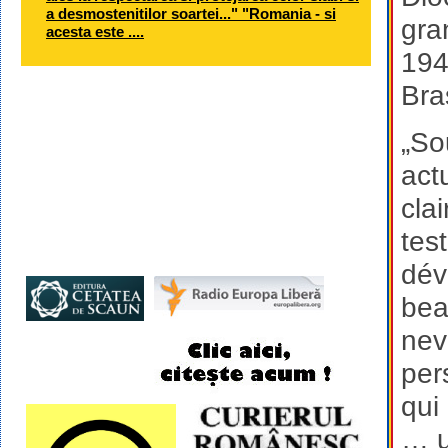
a desmostenitilor soartei..." "Romania - si
gra
acesta este ....
194
Bra
„So
act
cla
tes
dév
bea
nev
per
qui
… u