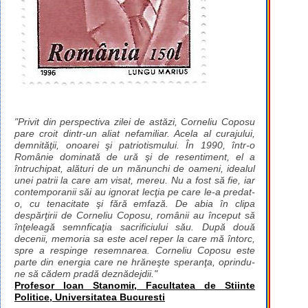
"Privit din perspectiva zilei de astăzi, Corneliu Coposu
pare croit dintr-un aliat nefamiliar. Acela al curajului,
demnităţii, onoarei şi patriotismului. În 1990, într-o
Românie dominată de ură şi de resentiment, el a
întruchipat, alături de un mănunchi de oameni, idealul
unei patrii la care am visat, mereu. Nu a fost să fie, iar
contemporanii săi au ignorat lecţia pe care le-a predat-
o, cu tenacitate şi fără emfază. De abia în clipa
despărţirii de Corneliu Coposu, românii au început să
înţeleagă semnficaţia sacrificiului său. După două
decenii, memoria sa este acel reper la care mă întorc,
spre a respinge resemnarea. Corneliu Coposu este
parte din energia care ne hrăneşte speranţa, oprindu-
ne să cădem pradă deznădejdii."
Profesor Ioan Stanomir, Facultatea de Stiinte
Politice, Universitatea Bucuresti