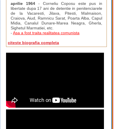
aprilie 1964
- Corneliu Coposu este pus in
libertate dupa 17 ani de detentie in penitenciarele
de la Vacaresti, Jilava, Pitesti, Malmaison,
Craiova, Aiud, Ramnicu Sarat, Poarta Alba, Capul
Midia, Canalul Dunare-Marea Neagra, Gherla,
Sighetul Marmatiei, etc.
-
Asa a fost traita realitatea comunista
citeste biografia completa