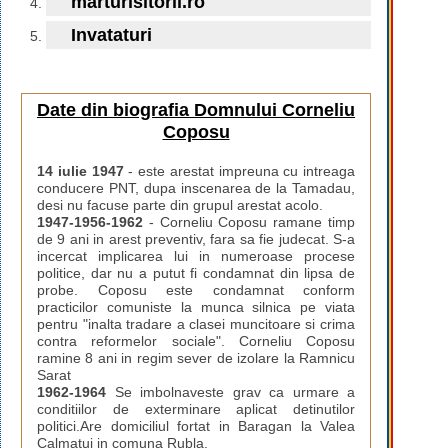
marturisitorii.ro
Invataturi
Date din biografia Domnului Corneliu
Coposu
14 iulie 1947
- este arestat impreuna cu intreaga
conducere PNT, dupa inscenarea de la Tamadau,
desi nu facuse parte din grupul arestat acolo.
1947-1956-1962
- Corneliu Coposu ramane timp
de 9 ani in arest preventiv, fara sa fie judecat. S-a
incercat implicarea lui in numeroase procese
politice, dar nu a putut fi condamnat din lipsa de
probe. Coposu este condamnat conform
practicilor comuniste la munca silnica pe viata
pentru "inalta tradare a clasei muncitoare si crima
contra reformelor sociale". Corneliu Coposu
ramine 8 ani in regim sever de izolare la Ramnicu
Sarat
1962-1964
Se imbolnaveste grav ca urmare a
conditiilor de exterminare aplicat detinutilor
politici.Are domiciliul fortat in Baragan la Valea
Calmatui in comuna Rubla.