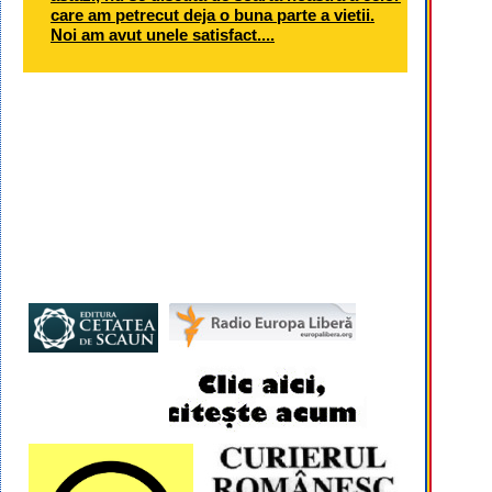
care am petrecut deja o buna parte a vietii.
Noi am avut unele satisfact....