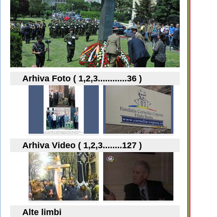
Arhiva Foto ( 1,2,3............36 )
Arhiva Video ( 1,2,3........127 )
Alte limbi