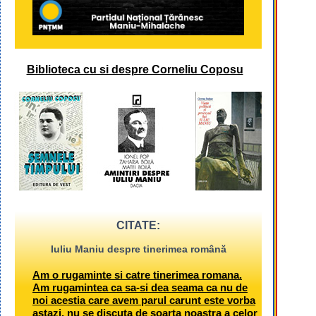
Biblioteca cu si despre Corneliu Coposu
CITATE:
Iuliu Maniu despre tinerimea română
Am o rugaminte si catre tinerimea romana.
Am rugamintea ca sa-si dea seama ca nu de
noi acestia care avem parul carunt este vorba
astazi, nu se discuta de soarta noastra a celor