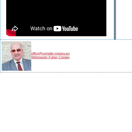
office@corneliu-coposu.eu
Webmaster Fulger Cristian