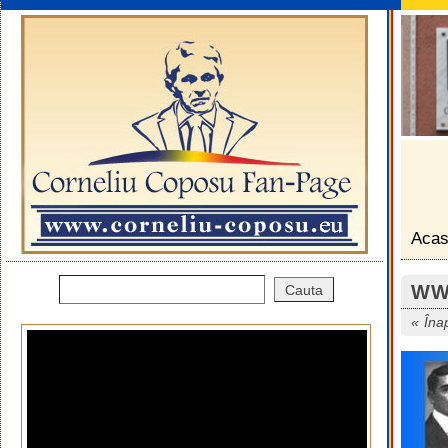
Aca
WW
Îna