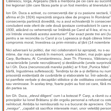
Călinescu, Iorga, Argeșanu (fără a menționa pe cei care au sucomba
trei legionari (din care făcea parte și un fost membru al tineretului 
Ion Gh. Duca a activat, cu consecvență dar și cu pasiune sectară, în 
afirma el (în 1924) reprezintă singura idee de progres în România!”.
consecvența partinică dovedită, nu a avut echivalență în consecvenț
concludent este oferit de cele două ipostaze contradictorii în care 
1930, atăcând cu vehemență rar întâlnită pe Carol al II-lea, el nu
voi întinde vreodată acestui aventurier!” Dar exact peste trei ani (Iun
pentru a se reconcilia cu Carol și cu Lupeasca și după câteva întrev
compromis moral, învestirea ca prim-ministru al țării (14 noiembrie
Nici adversarii lui politici, dar nici colaboratorii lui apropiați, nu s-
intime, dar mai cu seamă în memorii, unele scăderi, mai puțin apar
Carp, Burileanu, Al. Constantinescu, Jean Th. Florescu, Văitoianu pl
caracterizările (unele necruțătoare) și destăinuirile (unele surprin
lui I.Gh. Duca (necunoscută marelui public) ar fi fost „Punica fides” (
bârfă, îngustimea sufletească). Tendința lui de a-și defăima nu numai 
prisosință evidențiată de cuvântările și elaboratele lui. Într-adevăr, 
lui pamflete verbale și decapitări stilistice și de ostilitatea conside
sau veninoase. În acelaș timp, foarte puțini au fost cei care, fără m
din partea sa.
Ion Gh. Duca, „elevul diligent” cum l-a botezat P. Carp, a râvnit cu a
principiilor lui Ionel Brătianu și din orgoliu personal a refuzat cu 
neînlocuit. Ambiția lui nemăsurată nu s-a bucurat de apreciere. Chiar
„nesigur”, „capabil să sacrifice interesele mari, unor veleități perso