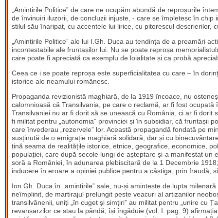
„Amintirile Politice” de care ne ocupăm abundă de reproșurile întemei
de învinuiri iluzorii, de concluzii injuste, - care se împletesc în chip i
stilul său înaripat, cu accentele lui lirice, cu pitorescul descrierilor
„Amintirile Politice” ale lui I.Gh. Duca au tendința de a preamări activ
incontestabile ale fruntașilor lui. Nu se poate reproșa memorialistul
care poate fi apreciată ca exemplu de loialitate și ca probă apreciab
Ceea ce i se poate reproșa este superficialitatea cu care – în dori
istorice ale neamului românesc.
Propaganda revizionistă maghiară, de la 1919 încoace, nu ostenește
calomnioasă că Transilvania, pe care o reclamă, ar fi fost ocupată
Transilvaniei nu ar fi dorit să se unească cu România, ci ar fi dori
fi militat pentru „autonomia” provinciei și în subsidiar, că fruntașii po
care învederau „rezervele” lor. Această propagandă fondată pe minciu
susținută de o emigrație maghiară solidară, dar și cu binecuvântarea
țină seama de realitățile istorice, etnice, geografice, economice, po
populației, care după secole lungi de așteptare și-a manifestat un 
soră a României, în adunarea plebiscitară de la 1 Decembrie 191
inducere în eroare a opiniei publice pentru a câștiga, prin fraudă, s
Ion Gh. Duca în „amintirile” sale, nu-și amintește de lupta milenară 
neîmplinit, de martirajul prelungit peste veacuri al artizanilor neobo
transilvănenii, uniți „în cuget și simțiri” au militat pentru „unire 
revanșarzilor ce stau la pândă, își îngăduie (vol. I. pag. 9) afirmaț