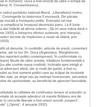
t în închisori). Duca a fost omorât de către o echipă de
liberal, N. Constantinescu).
cadrul partidului național-liberal. „Liberalismul nostru,
 Convingerile lui statornice îl onorează. Din păcate,
a morală a fruntașului politic. Exemplul cel mai
s-a complăcut la începutul deceniului patru. La 8 Iunie
 s-a dat îndărăt să afirme solemn: „Să-mi sece mâna dacă o
ie 1933) a întreprins eforturi susținute, prin interpuși,
ederi secrete de împăciuire a reușit să obțină, prin
 1933).
au sfiit să denunțe, în cuvântări, articole de presă, comentarii
ente, ale lui Ion Gh. Duca (Argetoianu, Marghiloman,
us reporterii politici contemporani). În conformitate cu
zătoare) făcute de către aceștia, trăsătura fundamentală a
cu alte cuvinte reaua credință, înclinația spre intrigă și
adversarii afară, dar și rivalii din partid, a fost cu
puțini au fost oamenii politici care au scăpat de incisivele
rațiilor sale, pe drept sau pe nedrept înverșunate, sarcastice
otive de oportunitate, au beneficiat de aprecieri favorabile
siduitate la calitatea de continuator tenace al acțiunilor și
ostentație să accepte adevărul că marele Brătianu era de
 în cercurile liberale a fost uneori socotit „suspect”,
nale” („Opinia”, 4 ianuarie 1932).