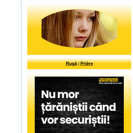
Rugă
|
Prière