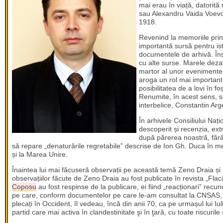
mai erau în viață, datorită 
sau Alexandru Vaida Voevo
1918.
Revenind la memoriile princ
importantă sursă pentru ist
documentele de arhivă. Însă
cu alte surse. Marele dezav
martor al unor evenimente e
aroga un rol mai important
posibilitatea de a lovi în foș
Renumite, în acest sens, su
interbelice, Constantin Arg
În arhivele Consiliului Naț
descoperit și recenzia, ex
după părerea noastră, fără 
să repare „denaturările regretabile” descrise de Ion Gh. Duca în memor
și la Marea Unire.
Înaintea lui mai făcuseră observații pe această temă Zeno Draia și 
observațiilor făcute de Zeno Draia au fost publicate în revista „Flacă
Coposu
au fost respinse de la publicare, ei fiind „reacționari” recu
pe care, conform documentelor pe care le-am consultat la CNSAS, atât
plecați în Occident, îl vedeau, încă din anii 70, ca pe urmașul lui I
partid care mai activa în clandestinitate şi în ţară, cu toate riscuril