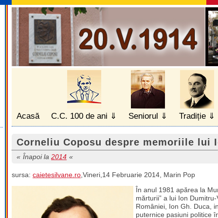
Acasă
C.C. 100 de ani
Seniorul
Tradiție
Corneliu Coposu despre memoriile lui 
Înapoi la
2014
sursa:
caietesilvane.ro
,Vineri,14 Februarie 2014, Marin Pop
În anul 1981 apărea la Munc
mărturii” a lui Ion Dumitru
României, Ion Gh. Duca, inti
puternice pasiuni politice în