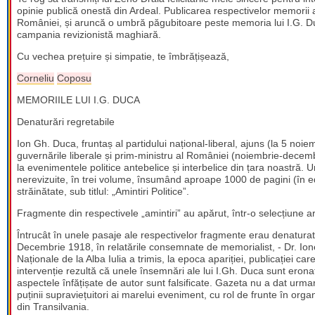
opinie publică onestă din Ardeal. Publicarea respectivelor memorii 
României, și aruncă o umbră păgubitoare peste memoria lui I.G. Du
campania revizionistă maghiară.
Cu vechea prețuire și simpatie, te îmbrățișează,
Corneliu
Coposu
MEMORIILE LUI I.G. DUCA
Denaturări regretabile
Ion Gh. Duca, fruntaș al partidului național-liberal, ajuns (la 5 noie
guvernările liberale și prim-ministru al României (noiembrie-decemb
la evenimentele politice antebelice și interbelice din țara noastră. Ur
nerevizuite, în trei volume, însumând aproape 1000 de pagini (în 
străinătate, sub titlul: „Amintiri Politice”.
Fragmente din respectivele „amintiri” au apărut, într-o selecțiune ar
Întrucât în unele pasaje ale respectivelor fragmente erau denaturat
Decembrie 1918, în relatările consemnate de memorialist, - Dr. Ionel
Naționale de la Alba Iulia a trimis, la epoca apariției, publicației ca
intervenție rezultă că unele însemnări ale lui I.Gh. Duca sunt eronate
aspectele înfățișate de autor sunt falsificate. Gazeta nu a dat urmare 
puținii supraviețuitori ai marelui eveniment, cu rol de frunte în orga
din Transilvania.