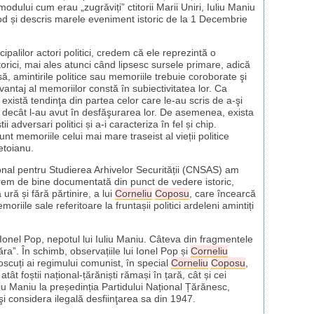
modului cum erau „zugrăviți” ctitorii Marii Uniri, Iuliu Maniu
d și descris marele eveniment istoric de la 1 Decembrie
ipalilor actori politici, credem că ele reprezintă o
orici, mai ales atunci când lipsesc sursele primare, adică
, amintirile politice sau memoriile trebuie coroborate şi
antaj al memoriilor constă în subiectivitatea lor. Ca
xistă tendinţa din partea celor care le-au scris de a-şi
 decât l-au avut în desfăşurarea lor. De asemenea, exista
tii adversari politici și a-i caracteriza în fel și chip.
nt memoriile celui mai mare traseist al vieții politice
etoianu.
ional pentru Studierea Arhivelor Securității (CNSAS) am
trem de bine documentată din punct de vedere istoric,
ură și fără părtinire, a lui
Corneliu
Coposu
, care încearcă
iile sale referitoare la fruntașii politici ardeleni amintiți
Ionel Pop, nepotul lui Iuliu Maniu. Câteva din fragmentele
ra”. În schimb, observațiile lui Ionel Pop și
Corneliu
noscuți ai regimului comunist, în special
Corneliu
Coposu
,
 foștii național-țărăniști rămași în țară, cât și cei
uliu Maniu la președinția Partidului Național Țărănesc,
e şi considera ilegală desfiinţarea sa din 1947.