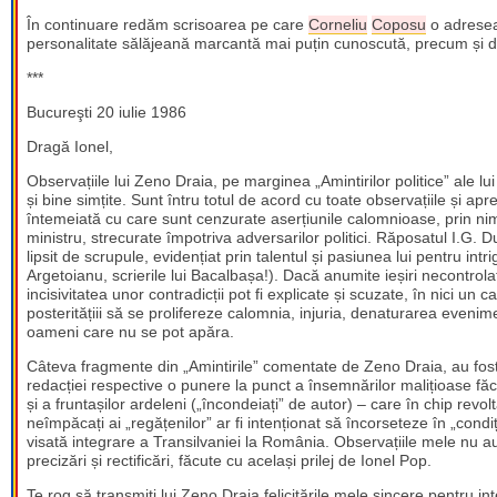
În continuare redăm scrisoarea pe care
Corneliu
Coposu
o adresea
personalitate sălăjeană marcantă mai puțin cunoscută, precum și den
***
Bucureşti 20 iulie 1986
Dragă Ionel,
Observațiile lui Zeno Draia, pe marginea „Amintirilor politice” ale lu
și bine simțite. Sunt întru totul de acord cu toate observațiile și ap
întemeiată cu care sunt cenzurate aserțiunile calomnioase, prin nimic
ministru, strecurate împotriva adversarilor politici. Răposatul I.G. 
lipsit de scrupule, evidențiat prin talentul și pasiunea lui pentru int
Argetoianu, scrierile lui Bacalbașa!). Dacă anumite ieșiri necontro
incisivitatea unor contradicții pot fi explicate și scuzate, în nici u
posteritățiii să se prolifereze calomnia, injuria, denaturarea eve
oameni care nu se pot apăra.
Câteva fragmente din „Amintirile” comentate de Zeno Draia, au fost p
redacției respective o punere la punct a însemnărilor malițioase făc
și a fruntașilor ardeleni („încondeiați” de autor) – care în chip revol
neîmpăcați ai „regățenilor” ar fi intenționat să încorseteze în „condi
visată integrare a Transilvaniei la România. Observațiile mele nu au
precizări și rectificări, făcute cu același prilej de Ionel Pop.
Te rog să transmiți lui Zeno Draia felicitările mele sincere pentru in