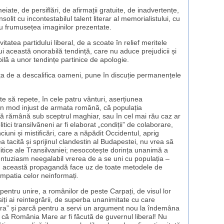
ate, de persiflări, de afirmații gratuite, de inadvertențe,
nsolit cu incontestabilul talent literar al memorialistului, cu
, cu frumusețea imaginilor prezentate.
itatea partidului liberal, de a scoate în relief meritele
ui această onorabilă tendință, care nu aduce prejudicii și
ilă a unor tendințe partinice de apologie.
nța de a descalifica oameni, pune în discuție permanențele
 să repete, în cele patru vânturi, aserțiunea
 în mod injust de armata română, că populația
t să rămână sub sceptrul maghiar, sau în cel mai rău caz ar
litici transilvăneni ar fi elaborat „condiții” de colaborare,
ni și mistificări, care a năpădit Occidentul, aprig
 tacită și sprijinul clandestin al Budapestei, nu vrea să
litice ale Transilvaniei; nesocotește dorința unanimă a
entuziasm neegalabil vrerea de a se uni cu populația –
8; această propagandă face uz de toate metodele de
impatia celor neinformați.
pentru unire, a românilor de peste Carpați, de visul lor
siți ai reintegrării, de superba unanimitate cu care
cu Țara” și parcă pentru a servi un argument nou la îndemâna
ia că România Mare ar fi făcută de guvernul liberal! Nu