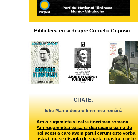
Biblioteca cu si despre Corneliu Coposu
CITATE:
Iuliu Maniu despre tinerimea română
Am o rugaminte si catre tinerimea romana.
Am rugamintea ca sa-si dea seama ca nu de
noi acestia care avem parul carunt este vorba
astazi, nu se discuta de soarta noastra a celor