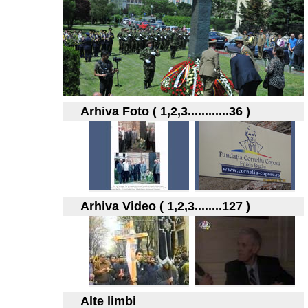
Arhiva Foto ( 1,2,3............36 )
Arhiva Video ( 1,2,3........127 )
Alte limbi