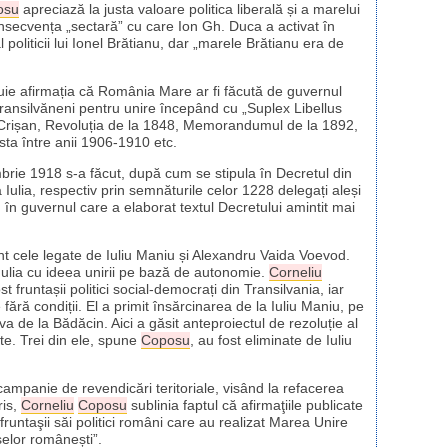
osu
apreciază la justa valoare politica liberală și a marelui
onsecvența „sectară” cu care Ion Gh. Duca a activat în
l politicii lui Ionel Brătianu, dar „marele Brătianu era de
ăduie afirmația că România Mare ar fi făcută de guvernul
transilvăneni pentru unire începând cu „Suplex Libellus
Crișan, Revoluția de la 1848, Memorandumul de la 1892,
sta între anii 1906-1910 etc.
rie 1918 s-a făcut, după cum se stipula în Decretul din
ulia, respectiv prin semnăturile celor 1228 delegați aleși
în guvernul care a elaborat textul Decretului amintit mai
t cele legate de Iuliu Maniu și Alexandru Vaida Voevod.
a Iulia cu ideea unirii pe bază de autonomie.
Corneliu
fruntașii politici social-democrați din Transilvania, iar
fără condiții. El a primit însărcinarea de la Iuliu Maniu, pe
a de la Bădăcin. Aici a găsit anteproiectul de rezoluție al
cte. Trei din ele, spune
Coposu
, au fost eliminate de Iuliu
campanie de revendicări teritoriale, visând la refacerea
ris,
Corneliu
Coposu
sublinia faptul că afirmaţiile publicate
 fruntaşii săi politici români care au realizat Marea Unire
elor românești”.