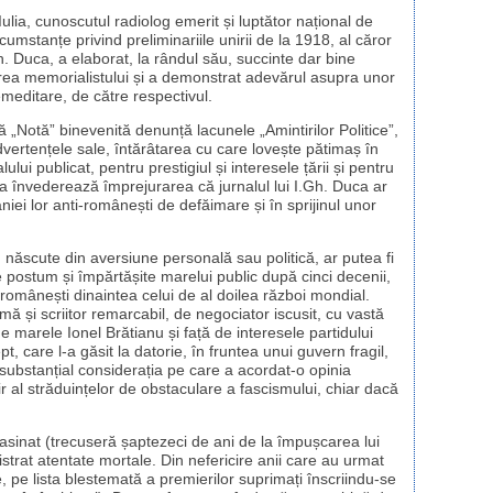
ulia, cunoscutul radiolog emerit și luptător național de
umstanțe privind preliminariile unirii de la 1918, al căror
Gh. Duca, a elaborat, la rândul său, succinte dar bine
tarea memorialistului și a demonstrat adevărul asupra unor
meditare, de către respectivul.
 „Notă” binevenită denunță lacunele „Amintirilor Politice”,
nadvertențele sale, întărâtarea cu care lovește pătimaș în
ului publicat, pentru prestigiul și interesele țării și pentru
învederează împrejurarea că jurnalul lui I.Gh. Duca ar
aniei lor anti-românești de defăimare și în sprijinul unor
, născute din aversiune personală sau politică, ar putea fi
 postum și împărtășite marelui public după cinci decenii,
i românești dinaintea celui de al doilea război mondial.
eamă și scriitor remarcabil, de negociator iscusit, cu vastă
de marele Ionel Brătianu și față de interesele partidului
pt, care l-a găsit la datorie, în fruntea unui guvern fragil,
substanțial considerația pe care a acordat-o opinia
r al străduințelor de obstaculare a fascismului, chiar dacă
sasinat (trecuseră șaptezeci de ani de la împușcarea lui
strat atentate mortale. Din nefericire anii care au urmat
ce, pe lista blestemată a premierilor suprimați înscriindu-se