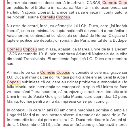
În prezenta recenzie descoperită în arhivele CNSAS,
Corneliu
Cop
om politic Ionel Brătianu în realizarea Marii Uniri, de asemenea, c
Partidul Național Liberal. El a încercat să se erijeze în continuator a
neînlocuit”, spune
Corneliu
Coposu
.
Nu este de acord, însă, cu afirmațiile lui I.Gh. Duca, care „își îng
liberal”, ceea ce minimaliza lupta națională de veacuri a românilor 
Valachorum, continuând cu răscoala condusă de Horea, Cloșca și 
luptele politice ale deputaților români din Parlamentul de la Budape
Corneliu
Coposu
subliniază, apăsat, că Marea Unire de la 1 Decemb
13/26 decembrie 1918, prin hotărârea Adunării Naționale de la Alba I
din toată Transilvania. El amintește faptul că I.G. Duca era membru 
sus.
Afirmațiile pe care
Corneliu
Coposu
le consideră cele mai grave sun
I.G. Duca afirmă că cei doi fruntași politici ardeleni au venit la Alb
Coposu
subliniază că cei care au ridicat problema autonomiei au fost 
Iuliu Maniu, prin intervenția sa categorică, a spus că Unirea se face 
vremea când îi era secretar, să aranjeze și structureze tematic arhiv
Unirii trimis de Vasile Goldiș lui Iuliu Maniu, care cuprindea 12 pun
Maniu, tocmai pentru a nu da impresia că se pun condiţii.
În contextul în care în anii 80 emigraţia maghiară pornise o amplă 
Ungariei Mari şi nu recunoștea sistemul tratatelor de pace de la Pa
în memoriile fostului prim ministru I.G. Duca referitoare la Ardeal şi
de la 1 Decembrie 1918, „stârnesc amărăciune și dăunează interes