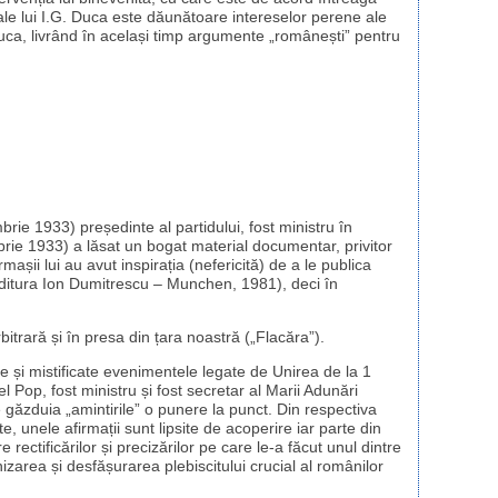
ale lui I.G. Duca este dăunătoare intereselor perene ale
ca, livrând în același timp argumente „românești” pentru
mbrie 1933) președinte al partidului, fost ministru în
rie 1933) a lăsat un bogat material documentar, privitor
mașii lui au avut inspirația (nefericită) de a le publica
editura Ion Dumitrescu – Munchen, 1981), deci în
bitrară și în presa din țara noastră („Flacăra”).
e și mistificate evenimentele legate de Unirea de la 1
 Pop, fost ministru și fost secretar al Marii Adunări
re găzduia „amintirile” o punere la punct. Din respectiva
, unele afirmații sunt lipsite de acoperire iar parte din
rectificărilor și precizărilor pe care le-a făcut unul dintre
nizarea și desfășurarea plebiscitului crucial al românilor