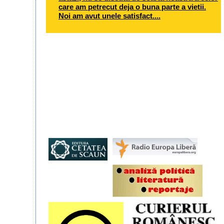
care am petrecut deja o buna parte a vietii.
Noi am avut unele satisfact....