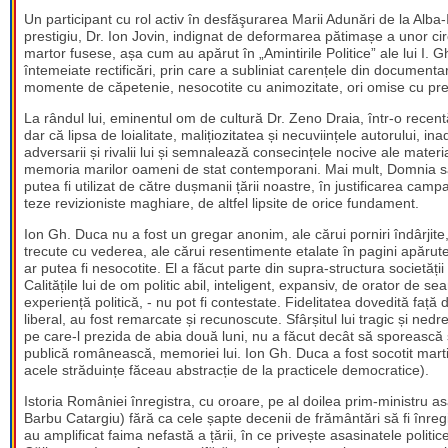
Un participant cu rol activ în desfăşurarea Marii Adunări de la Alba-I
prestigiu, Dr. Ion Jovin, indignat de deformarea pătimașe a unor circ
martor fusese, așa cum au apărut în „Amintirile Politice” ale lui I. 
întemeiate rectificări, prin care a subliniat carențele din documen
momente de căpetenie, nesocotite cu animozitate, ori omise cu pre
La rândul lui, eminentul om de cultură Dr. Zeno Draia, într-o recentă
dar că lipsa de loialitate, malițiozitatea și necuviințele autorului, i
adversarii și rivalii lui și semnalează consecințele nocive ale material
memoria marilor oameni de stat contemporani. Mai mult, Domnia sa 
putea fi utilizat de către dușmanii țării noastre, în justificarea camp
teze revizioniste maghiare, de altfel lipsite de orice fundament.
Ion Gh. Duca nu a fost un gregar anonim, ale cărui porniri îndârjite
trecute cu vederea, ale cărui resentimente etalate în pagini apărute
ar putea fi nesocotite. El a făcut parte din supra-structura societăți
Calitățile lui de om politic abil, inteligent, expansiv, de orator de s
experiență politică, - nu pot fi contestate. Fidelitatea dovedită față 
liberal, au fost remarcate și recunoscute. Sfârșitul lui tragic și nedre
pe care-l prezida de abia două luni, nu a făcut decât să sporească 
publică românească, memoriei lui. Ion Gh. Duca a fost socotit marti
acele străduințe făceau abstracție de la practicele democratice).
Istoria României înregistra, cu oroare, pe al doilea prim-ministru a
Barbu Catargiu) fără ca cele șapte decenii de frământări să fi înregi
au amplificat faima nefastă a țării, în ce privește asasinatele politi