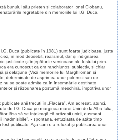
ză bunului său prieten și colaborator Ionel Ciobanu,
aturările regretabile din memoriile lui I.G. Duca.
i I.G. Duca (publicate în 1981) sunt foarte judicioase, juste
reciez, în mod deosebit, realismul, dar și indignarea
 justificate și înțepăturile veninoase ale fostului prim-
Duca era cunoscut ca om ranchiunos, subiectiv, și chiar
rigă și delațiune (Vezi memoriile lui Marghiloman și
late, determinate de asprimea unor polemici sau de
n caz nu se poate admite ca în însemnările destinate
nimentelor și răzbunarea postumă meschină, împotriva unor
ublicate anii trecuți în „Flacăra”. Am adresat, atunci,
ute de I.G. Duca pe marginea marei Uniri de la Alba Iulia,
tător lăsa să se înțeleagă că artizanii unirii, dușmani
ții inadmisibile”, - spontana, entuziasta de atâta timp
 fost publicate. Așa cum s-a refuzat și publicarea unor
tervenția lui binevenită, cu care este de acord întreaga