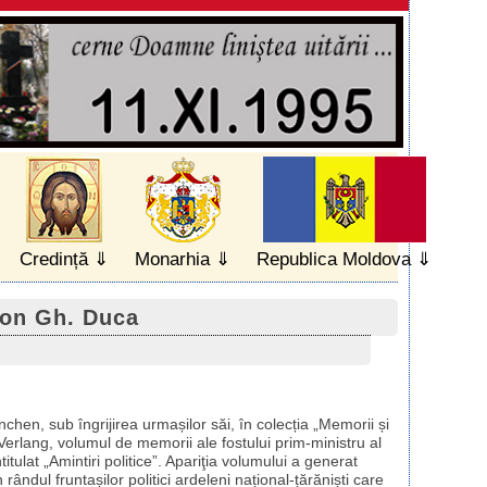
Credință
Monarhia
Republica Moldova
Ion Gh. Duca
hen, sub îngrijirea urmașilor săi, în colecția „Memorii și
-Verlang, volumul de memorii ale fostului prim-ministru al
tulat „Amintiri politice”. Apariţia volumului a generat
 rândul fruntașilor politici ardeleni național-țărăniști care