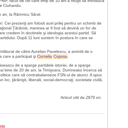
PMP, făcut de cel care timp de 10 ani a reuşit să introducă
he Ciuhandu.
n an, la Râmnicu Sărat.
ri. Cei prezenţi am folosit acel prilej pentru un schimb de
Naţional Ţărănist, menirea ar fi fost să devină un for de
care credem în doctinele şi ideologia acestui partid. Să
partidului. După 11 luni suntem în postura în care se
înlăturat de către Aurelian Pavelescu, a amintit de o
a care a participat şi
Corneliu
Coposu
.
ăseascu de a sparge partidele istoriei, de a sparge
mai bine de 20 de ani, la Timişoara. Dumnealui încerca să
 politice care să contrabalanseze FSN-ul de atunci. A spus
oc, ţărănişti, liberalii, social-democraţi, societate civilă,
Articol citit de
2879
ori.
ete