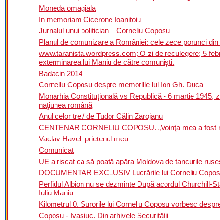
Moneda omagiala
In memoriam Cicerone Ioanitoiu
Jurnalul unui politician – Corneliu Coposu
Planul de comunizare a României: cele zece porunci din
www.taranista.wordpress.com; O zi de reculegere; 5 fe
exterminarea lui Maniu de către comunişti.
Badacin 2014
Corneliu Coposu despre memoriile lui Ion Gh. Duca
Monarhia Constituţională vs Republică - 6 martie 1945,
naţiunea română
Anul celor trei/ de Tudor Călin Zarojanu
CENTENAR CORNELIU COPOSU. „Voinţa mea a fost mai pu
Vaclav Havel, prietenul meu
Comunicat
UE a riscat ca să poată apăra Moldova de tancurile ruseş
DOCUMENTAR EXCLUSIV Lucrările lui Corneliu Coposu d
Perfidul Albion nu se dezminte După acordul Churchill-Sta
Iuliu Maniu
Kilometrul 0. Surorile lui Corneliu Coposu vorbesc despr
Coposu - Ivasiuc. Din arhivele Securității