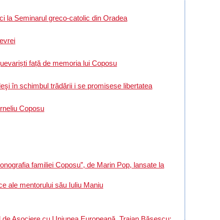
ici la Seminarul greco-catolic din Oradea
evrei
evariști față de memoria lui Coposu
i în schimbul trădării i se promisese libertatea
orneliu Coposu
onografia familiei Coposu”, de Marin Pop, lansate la
ce ale mentorului său Iuliu Maniu
de Asociere cu Uniunea Europeană. Traian Băsescu: