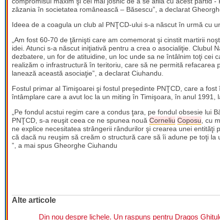
compromisul maxim şi cel mai josnic de a se aflia cu acest partid - 
zâzania în societatea românească – Băsescu”, a declarat Gheorg
Ideea de a coagula un club al PNŢCD-ului s-a născut în urmă cu u
„Am fost 60-70 de ţărnişti care am comemorat şi cinstit martirii noşt
idei. Atunci s-a născut iniţiativă pentru a crea o asocialiţie. Clubul 
dezbatere, un for de atituidine, un loc unde sa ne întâlnim toţi cei 
realizăm o infrastructură în teritoriu, care să ne permită refacarea 
lanează această asociaţie”, a declarat Ciuhandu.
Fostul primar al Timişoarei şi fostul preşedinte PNŢCD, care a fost 
întâmplare care a avut loc la un miting în Timişoara, în anul 1991, l
„Pe fondul acstui regim care a condus ţara, pe fondul obsesie lui B
PNŢCD, s-a reuşit ceea ce ne spunea nouă
Corneliu
Coposu
, cu 
ne explice necesitatea strângerii rândurilor şi crearea unei entităţi
că dacă nu reuşim să creăm o structură care să îi adune pe toţi la un l
”, a mai spus Gheorghe Ciuhandu
Alte articole
Din nou despre lichele. Un raspuns pentru Dragos Ghitul