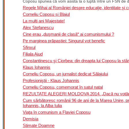
Coposu spunea că vom asista la o luptă între un FSN de 
Regele Mihai al României despre educaţie, identitate şi c
Corneliu Coposu și Blajul
La multi ani Majestate!
Alex Stefanescu
Cine erau „duşmanii de clasă“ ai comunismului ?
Pe marginea prăpastiei: Singurul vot benefic
Sfinxul
Filiala Aiud
Constantinescu şi Ciorbea: din dreapta lui Coposu la stâ
Klaus Iohannis
Corneliu Coposu, un jurnalist dedicat Sălajului
Profesioniştii - Klaus Johannis
Corneliu Coposu, comemorat în satul natal
REZULTATE ALEGERI MOLDOVA 2014. „Dacă nu votăm azi, v
Cum sărbătoresc românii 96 de ani de la Marea Unire, pr
Iohannis, la Alba Iulia
Viaţa în comunism a Flaviei Coposu
Demisia
Stimate Doamne