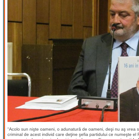
“Acolo sun nişte oameni, o adunatură de oameni, deşi nu aş vrea să 
criminal de acest individ care deţine şefia partidului ce numeşte