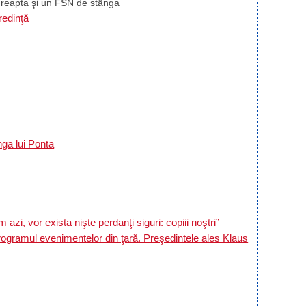
dreapta şi un FSN de stânga
redinţă
nga lui Ponta
or exista nişte perdanţi siguri: copiii noştri”
ogramul evenimentelor din ţară. Preşedintele ales Klaus