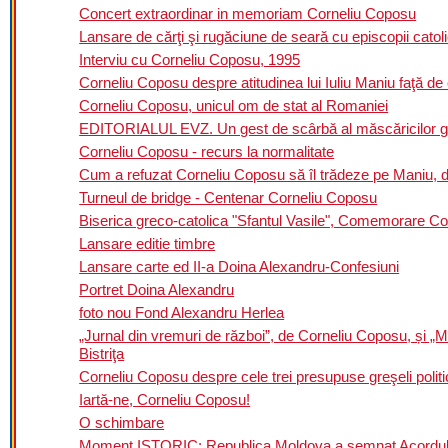
Concert extraordinar in memoriam Corneliu Coposu
Lansare de cărţi şi rugăciune de seară cu episcopii catol
Interviu cu Corneliu Coposu, 1995
Corneliu Coposu despre atitudinea lui Iuliu Maniu faţă de 
Corneliu Coposu, unicul om de stat al Romaniei
EDITORIALUL EVZ. Un gest de scârbă al măscăricilor gu
Corneliu Coposu - recurs la normalitate
Cum a refuzat Corneliu Coposu să îl trădeze pe Maniu, deş
Turneul de bridge - Centenar Corneliu Coposu
Biserica greco-catolica "Sfantul Vasile", Comemorare C
Lansare editie timbre
Lansare carte ed II-a Doina Alexandru-Confesiuni
Portret Doina Alexandru
foto nou Fond Alexandru Herlea
„Jurnal din vremuri de război”, de Corneliu Coposu, și „M
Bistriţa
Corneliu Coposu despre cele trei presupuse greşeli politi
Iartă-ne, Corneliu Coposu!
O schimbare
Moment ISTORIC: Republica Moldova a semnat Acordul 