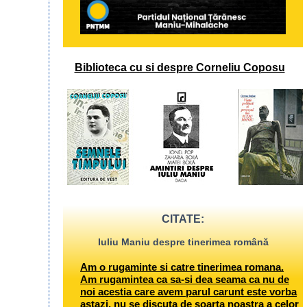
Biblioteca cu si despre Corneliu Coposu
CITATE:
Iuliu Maniu despre tinerimea română
Am o rugaminte si catre tinerimea romana.
Am rugamintea ca sa-si dea seama ca nu de
noi acestia care avem parul carunt este vorba
astazi, nu se discuta de soarta noastra a celor