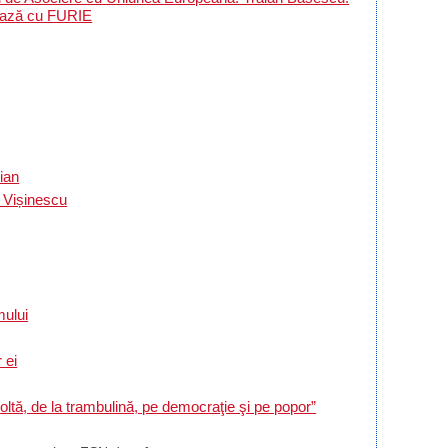
nează cu FURIE
ian
i Vișinescu
ului
 ei
 boltă, de la trambulină, pe democraţie şi pe popor”