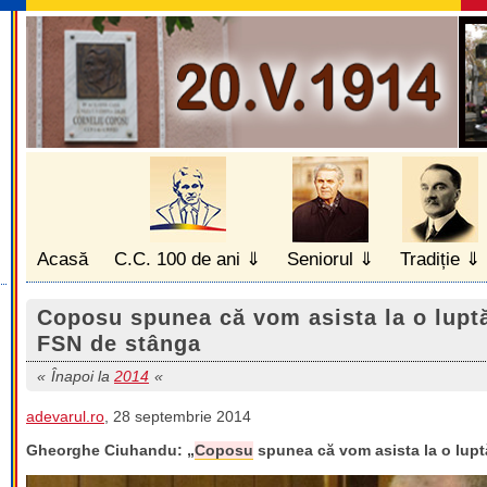
Acasă
C.C. 100 de ani
Seniorul
Tradiție
Coposu spunea că vom asista la o luptă
FSN de stânga
Înapoi la
2014
adevarul.ro
, 28 septembrie 2014
Gheorghe Ciuhandu: „
Coposu
spunea că vom asista la o lupt