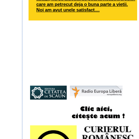
care am petrecut deja o buna parte a vietii.
Noi am avut unele satisfact....