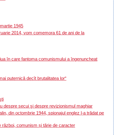
 martie 1945
bruarie 2014, vom comemora 61 de ani de la
 ziua în care fantoma comunismului a îngenuncheat
ternică decît brutalitatea lor“
ti
espre secui şi despre revizionismul maghiar
lin, din octombrie 1944, spionajul englez l-a trădat pe
e război, comunism și tărie de caracter