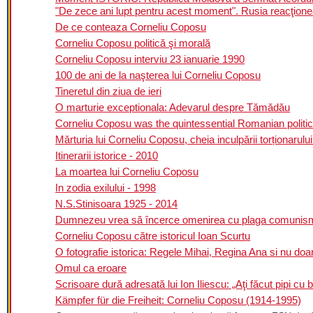
"De zece ani lupt pentru acest moment". Rusia reacţio
De ce conteaza Corneliu Coposu
Corneliu Coposu politică şi morală
Corneliu Coposu interviu 23 ianuarie 1990
100 de ani de la naşterea lui Corneliu Coposu
Tineretul din ziua de ieri
O marturie exceptionala: Adevarul despre Tămădău
Corneliu Coposu was the quintessential Romanian politic
Mărturia lui Corneliu Coposu, cheia inculpării torționarulu
Itinerarii istorice - 2010
La moartea lui Corneliu Coposu
In zodia exilului - 1998
N.S.Stinisoara 1925 - 2014
Dumnezeu vrea să încerce omenirea cu plaga comunism
Corneliu Coposu către istoricul Ioan Scurtu
O fotografie istorica: Regele Mihai, Regina Ana si nu doar
Omul ca eroare
Scrisoare dură adresată lui Ion Iliescu: „Aţi făcut pipi cu
Kämpfer für die Freiheit: Corneliu Coposu (1914-1995)