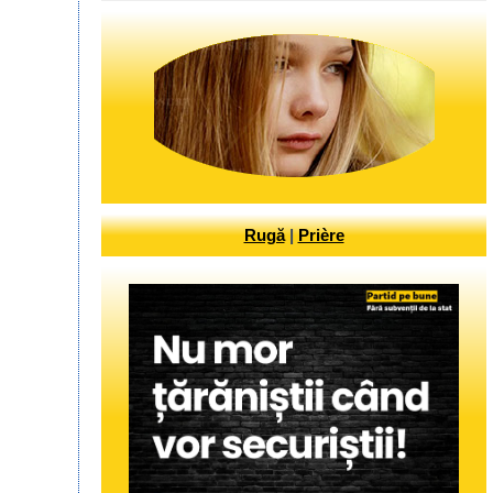
Rugă
|
Prière