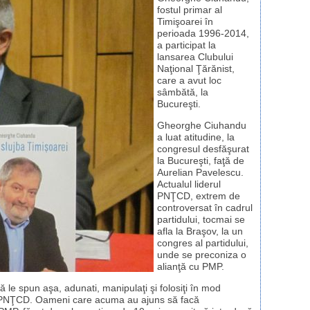
fostul primar al
Timişoarei în
perioada 1996-2014,
a participat la
lansarea Clubului
Naţional Ţărănist,
care a avut loc
sâmbătă, la
Bucureşti.
Gheorghe Ciuhandu
a luat atitudine, la
congresul desfăşurat
la Bucureşti, faţă de
Aurelian Pavelescu.
Actualul liderul
PNŢCD, extrem de
controversat în cadrul
partidului, tocmai se
afla la Braşov, la un
congres al partidului,
unde se preconiza o
alianţă cu PMP.
le spun aşa, adunati, manipulaţi şi folosiţi în mod
 el PNŢCD. Oameni care acuma au ajuns să facă