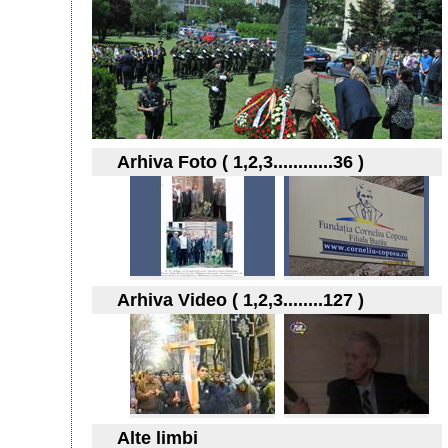
Arhiva Foto ( 1,2,3............36 )
Arhiva Video ( 1,2,3........127 )
Alte limbi