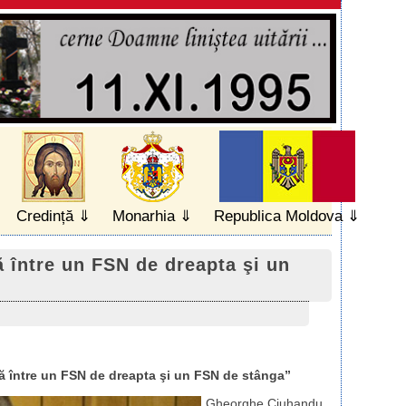
Credință
Monarhia
Republica Moldova
 între un FSN de dreapta şi un
ă între un FSN de dreapta şi un FSN de stânga”
Gheorghe Ciuhandu,