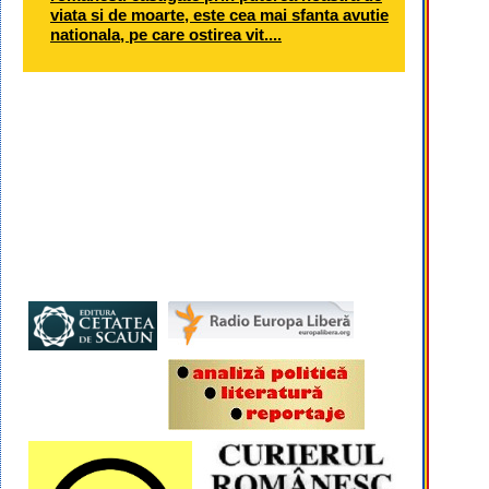
viata si de moarte, este cea mai sfanta avutie
nationala, pe care ostirea vit....