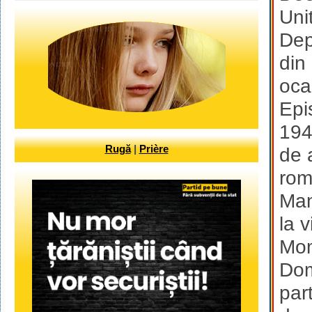
Uni
Dep
din
oca
Epi
194
Rugă
|
Prière
de 
rom
Man
la v
Mom
Dom
par