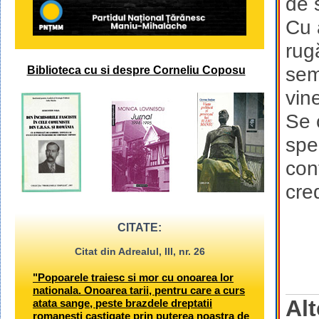
de 
Cu 
rug
sem
Biblioteca cu si despre Corneliu Coposu
vine
Se 
spe
con
cred
CITATE:
Citat din Adrealul, III, nr. 26
"Popoarele traiesc si mor cu onoarea lor
nationala. Onoarea tarii, pentru care a curs
Alt
atata sange, peste brazdele dreptatii
romanesti castigate prin puterea noastra de