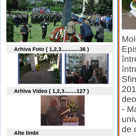
Mol
Epi
Arhiva Foto ( 1,2,3............36 )
înt
înt
Sfin
201
Arhiva Video ( 1,2,3........127 )
deo
- M
uni
de 
Alte limbi