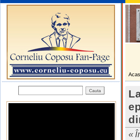
Aca
La
ep
d
Î