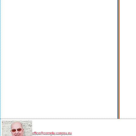
office@corneliu-coposu.eu