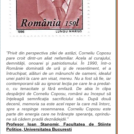
"Privit din perspectiva zilei de astăzi, Corneliu Coposu
pare croit dintr-un aliat nefamiliar. Acela al curajului,
demnităţii, onoarei şi patriotismului. În 1990, într-o
Românie dominată de ură şi de resentiment, el a
întruchipat, alături de un mănunchi de oameni, idealul
unei patrii la care am visat, mereu. Nu a fost să fie, iar
contemporanii săi au ignorat lecţia pe care le-a predat-
o, cu tenacitate şi fără emfază. De abia în clipa
despărţirii de Corneliu Coposu, românii au început să
înţeleagă semnficaţia sacrificiului său. După două
decenii, memoria sa este acel reper la care mă întorc,
spre a respinge resemnarea. Corneliu Coposu este
parte din energia care ne hrăneşte speranţa, oprindu-
ne să cădem pradă deznădejdii."
Profesor Ioan Stanomir, Facultatea de Stiinte
Politice, Universitatea Bucuresti