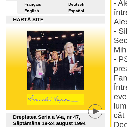
- A
Français
Deutsch
într
English
Español
HARTĂ SITE
Ale
- S
Sec
Mih
- P
pre
Fam
Înt
eve
lum
cât 
Dreptatea Seria a V-a, nr 47,
Deo
Săptămâna 18-24 august 1994