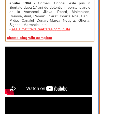
aprilie 1964
- Corneliu Coposu este pus in
libertate dupa 17 ani de detentie in penitenciarele
de la Vacaresti, Jilava, Pitesti, Malmaison,
Craiova, Aiud, Ramnicu Sarat, Poarta Alba, Capul
Midia, Canalul Dunare-Marea Neagra, Gherla,
Sighetul Marmatiei, etc.
-
Asa a fost traita realitatea comunista
citeste biografia completa