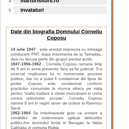
marturisitorii.ro
Invataturi
Date din biografia Domnului Corneliu
Coposu
14 iulie 1947
- este arestat impreuna cu intreaga
conducere PNT, dupa inscenarea de la Tamadau,
desi nu facuse parte din grupul arestat acolo.
1947-1956-1962
- Corneliu Coposu ramane timp
de 9 ani in arest preventiv, fara sa fie judecat. S-a
incercat implicarea lui in numeroase procese
politice, dar nu a putut fi condamnat din lipsa de
probe. Coposu este condamnat conform
practicilor comuniste la munca silnica pe viata
pentru "inalta tradare a clasei muncitoare si crima
contra reformelor sociale". Corneliu Coposu
ramine 8 ani in regim sever de izolare la Ramnicu
Sarat
1962-1964
Se imbolnaveste grav ca urmare a
conditiilor de exterminare aplicat detinutilor
politici.Are domiciliul fortat in Baragan la Valea
Calmatui in comuna Rubla.