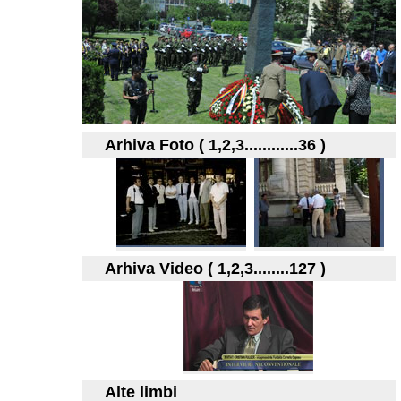
Arhiva Foto ( 1,2,3............36 )
Arhiva Video ( 1,2,3........127 )
Alte limbi