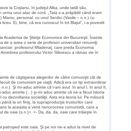
ieze la Coşlariu, în judeţul Alba, unde tatăl său,
în urma unui atac de cord. „Tata s-a prăpădit când eram
.) Maniu, personal, cu unul Serdici (Vasile – n.n.) cu
iceu. Ei, bine, că era cunoscut în tot Blajul”, i-a povestit
 la Academia de Ştiinţe Economice din Bucureşti. Înainte
 de a avea o serie de profesori universitari renumiţi:
nanciar; profesorul Mladenaţ, care preda Economia
l. Amintirea profesorului Victor Slăvescu a rămas vie în
ainte de câştigarea alegerilor de către comunişti cât de
 lecuit de comunism pe viaţă. Adică era un tip extraordinar
– n.n.). Şi mi-aduc aminte că l-am avut în anul I, în anul II,
i-aduc aminte (...) şi-mi aduc aminte că ne-a făcut Istoria
 cu dezvoltarea societăţii. Asta era teoria lui: Pe măsură
până la un finiş, la supraproducţia trusturilor care
lans la aceasta a venit nenorocirea comunistă, care a
lul de oaie (s.n.)>. <- Da, da, da, oaie care trăieşte în
mal patruped este oaia. Şi pe noi ne-a adus la nivel de