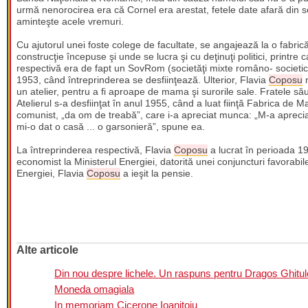
urmă nenorocirea era că Cornel era arestat, fetele date afară din se
aminteşte acele vremuri.
Cu ajutorul unei foste colege de facultate, se angajează la o fabri
construcţie începuse şi unde se lucra şi cu deţinuţi politici, printre c
respectivă era de fapt un SovRom (societăţi mixte româno- societic
1953, când întreprinderea se desfiinţează. Ulterior, Flavia
Coposu
r
un atelier, pentru a fi aproape de mama şi surorile sale. Fratele să
Atelierul s-a desfiinţat în anul 1955, când a luat fiinţă Fabrica de M
comunist, „da om de treabă”, care i-a apreciat munca: „M-a apreciat 
mi-o dat o casă ... o garsonieră”, spune ea.
La întreprinderea respectivă, Flavia
Coposu
a lucrat în perioada 1
economist la Ministerul Energiei, datorită unei conjuncturi favorabil
Energiei, Flavia
Coposu
a ieşit la pensie.
Alte articole
Din nou despre lichele. Un raspuns pentru Dragos Ghitul
Moneda omagiala
In memoriam Cicerone Ioanitoiu