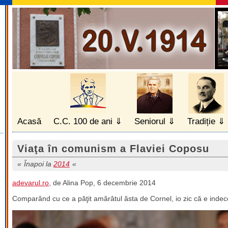
Acasă
C.C. 100 de ani
Seniorul
Tradiție
Viaţa în comunism a Flaviei Coposu
Înapoi la
2014
adevarul.ro
, de Alina Pop, 6 decembrie 2014
Comparând cu ce a păţit amărâtul ăsta de Cornel, io zic că e indece