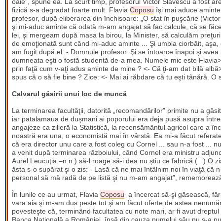
oaie”, spune ea. La scurt timp, profesorul Victor Slăvescu a fost are
fizică s-a degradat foarte mult. Flavia
Coposu
îşi mai aduce aminte d
profesor, după eliberarea din închisoare: „O stat în puşcărie (Victor 
şi mi-aduc aminte că odată m-am angajat să fac calcule, că se făcea
lei, şi mergeam după masa la birou, la Minister, să calculăm preţuril
de emoţionată sunt când mi-aduc aminte ... Şi umbla ciorbăit, aşa, cu
am fugit după el: - Domnule profesor. Şi se întoarce înapoi şi avea
dumneata eşti o fostă studentă de-a mea. Numele mic este Flavia>.
prin faţă cum v-aţi adus aminte de mine ? <- Că ţi-am dat bilă albă>
spus că o să fie bine ? Zice: <- Mai ai răbdare că tu eşti tânără. O 
Calvarul găsirii unui loc de muncă
La terminarea facultăţii, datorită „recomandărilor” primite nu a găs
iar patalamaua de duşmani ai poporului era deja pusă asupra întregii
angajeze ca zilieră la Statistică, la recensământul agricol care a înc
noastră era una, o economistă mai în vârstă. Ea mi-a făcut refera
că era director unu care a fost coleg cu Cornel ... sau n-a fost ... nu
a venit după terminarea războiului, când Cornel era ministru adjunc
Aurel Leucuţia –n.n.) să-l roage să-i dea nu ştiu ce fabrică (...) O zis
ăsta s-o supărat şi o zis: - Lasă că ne mai întâlnim noi în viaţă că n-a
personal să mă radă de pe listă şi nu m-am angajat”, rememoreaz
În lunile ce au urmat, Flavia
Coposu
a încercat să-şi găsească, fără
vara aia şi m-am dus peste tot şi am făcut oferte de astea nenumăra
povesteşte că, terminând facultatea cu note mari, ar fi avut dreptul s
Banca Naţională a României, însă din cauza numelui său nu s-a putut