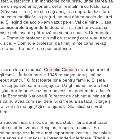
stat. A stat închis în închisorile comuniste, unde starea sa
e un episod emoţionant, cel al reîntâlnirii cu fostul său
Slăvescu – n.n.) nu ştiu câţi ani şi s-a degradat fizic tare
u ceva modificări la preţuri, ne mai dădea acolo doi, trei
e. Şi ieşind de acolo l-am văzut pe el. Vai de mine ... aşa
 picioarele trăgându-le după el... (...) Şi l-am văzut şi
 nişte ochi aşa de pătrunzători şi mi-a spus: <-Dumneata,
 – Domnule profesor din mii de studenţi care v-au trecut
, zice. – Domnule profesor, da ţineţi minte când ne-aţi
s-o apuci. Eu nu>”, i-a spus profesorul.
it nici un loc de muncă.
Corneliu
Coposu
era deja arestat,
 familii. În luna martie 1948 reuşeşte, totuşi, să se
eput atunci. ” O fost foarte bine pentru familie. Şi şefa
te excepţionale să mă angajeze. Da ghinionul meu a fost
 ştiu, dar în orice caz mi-a povestit alt prieten de-a lui că
t la Economia Naţională (director de cabinet al ministrului
 că nu avea cum să-i deie lui ci trebuia să facă licitaţie şi
i vrut să mă ajuţi! Şi el o ajuns la Statistică şi o vrut
ă ea.
 succes însă, un loc de muncă stabil: „Şi a durat toată
te şi tot îmi venea: Respins, respins, respins”. Ea
ă se angajeze la cele mai importante instituţii, inclusiv la
 angaja nici măcar la întreprinderi inferioare. ”Până la