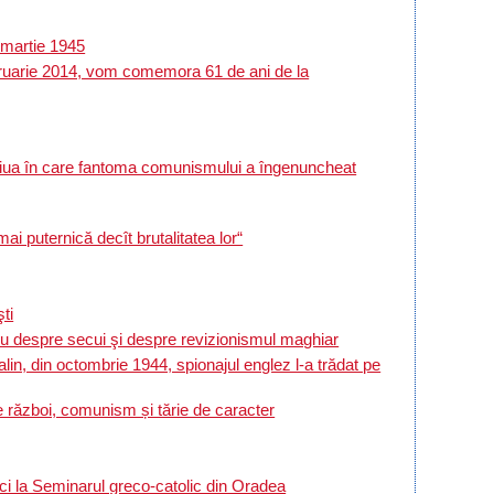
 martie 1945
bruarie 2014, vom comemora 61 de ani de la
 ziua în care fantoma comunismului a îngenuncheat
ternică decît brutalitatea lor“
ti
espre secui şi despre revizionismul maghiar
lin, din octombrie 1944, spionajul englez l-a trădat pe
e război, comunism și tărie de caracter
ici la Seminarul greco-catolic din Oradea