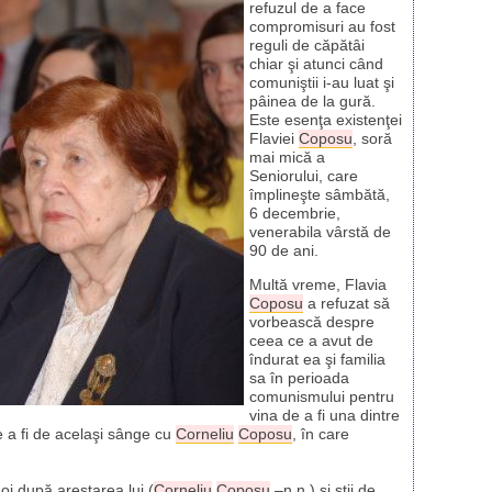
refuzul de a face
compromisuri au fost
reguli de căpătâi
chiar şi atunci când
comuniştii i-au luat şi
pâinea de la gură.
Este esenţa existenţei
Flaviei
Coposu
, soră
mai mică a
Seniorului, care
împlineşte sâmbătă,
6 decembrie,
venerabila vârstă de
90 de ani.
Multă vreme, Flavia
Coposu
a refuzat să
vorbească despre
ceea ce a avut de
îndurat ea şi familia
sa în perioada
comunismului pentru
vina de a fi una dintre
de a fi de acelaşi sânge cu
Corneliu
Coposu
, în care
oi după arestarea lui (
Corneliu
Coposu
–n.n.) şi ştii de