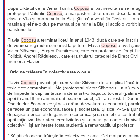
După Diktatul de la Viena, familia
Coposu
a fost nevoită să se refug
protopopul Valentin
Coposu
, a mai păstorit doar un an, decedând 
clasa a VI-a şi m-am mutat la Blaj. Ştiu că a venit (la Coşlariu – n.n
maşina şi el ne-o dus pe mama şi pe mine la Blaj şi acolo o vorbit la l
ea istoricului.
Flavia
Coposu
a terminat liceul în anul 1943, după care s-a înscris
de venirea regimului comunist la putere, Flavia
Coposu
a avut şansa
Victor Slăvescu; Eugen Dumitrescu, care era profesor de Drept Fi
Politică; Andrei Rădulescu, care era titularul catedrei de Drept Civi
memoria Flaviei.
”Oricine trăieşte în colectiv este o oaie”
Flavia
Coposu
povesteşte cum Victor Slăvescu le-a explicat încă în
toxic este comunismul. „Ăla (profesorul Victor Slăvescu – n.n.) m-o
de limpede la cap, sintetiza materia şi ţi-o băga cu tolcerul (pâlnia 
apoi în anul III nu am mai dat examen cu el, că l-au arestat. Dar, m
Doctrinelor Economice şi ne-a arătat dezvoltarea economiei, paralel
ce făcea un pas economia, făcea şi societatea. Şi zice: <- S-a ajuns 
depăşiseră orice fel de gândire economică şi ca un fel de contraba
oprit iniţiativa, libertatea, creativitatea şi i-a adus pe oameni la nive
colectiv>”, îşi aminteşte fosta studentă a remarcabilului profesor.
” Să ştii că oricine trăieşte în colectiv este oaie. Cel mai prost ani