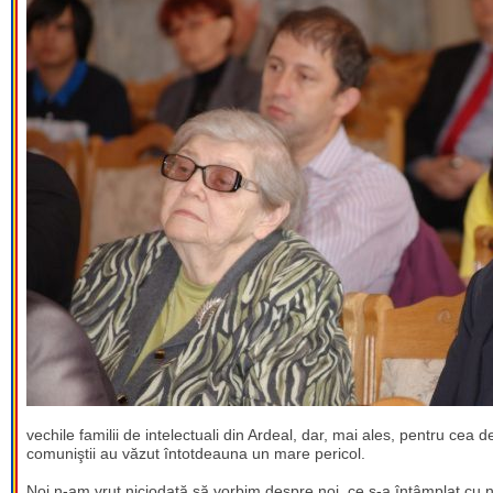
vechile familii de intelectuali din Ardeal, dar, mai ales, pentru cea 
comuniştii au văzut întotdeauna un mare pericol.
Noi n-am vrut niciodată să vorbim despre noi, ce s-a întâmplat cu n