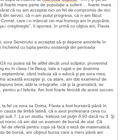
că foarte mare parte de populaţie a suferit ... foarte mare.
devărat că nu am acceptat nici un fel de compromis de nici
ră din servici, că n-am putut progresa, că n-am făcut
Cornel, care i-o mâncat cei mai frumoşi ani în puşcărie,
şa-i creştineşte”, îi spunea, în urmă cu câţiva ani, Flavia
i, sora Seniorului a acceptat să-şi depene amintirile în
 şi încheind cu lupta pentru existenţă din perioada
24 nu putea să fie altfel decât unul sclipitor, provenind
erg eu în clasa I la Beiuş, tata a rugat-o pe doamna
5 septembrie, când trebuia să o aducă şi pe sora mea,
dmis această excepţie şi, ca atare, am dat examenul de
uns bine, atât la ortografie, cât şi la gramatică, iar
entru a-l felicita. Am fost foarte fericită de acest succes
, la fel ca sora sa Doina, Flavia a fost bursieră până în
in cauza de limbă latină, că a avut profesoara ceva cu
ti sub 7. La un studiu, trebuia cel puţin 8,50 dacă nu 9. Şi
 avut noroc că am dat un examen de bursă de stat. Că
un fel de ofertă pentru copii să facă o teză de matematică,
sta de bursă, am obţinut bursa care a mers până am