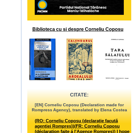
Biblioteca cu si despre Corneliu Coposu
CITATE:
[EN] Corneliu Coposu (Declaration made for
Rompress Agency), translated by Elena Costea
(RO: Corneliu Coposu (declaraţie facută
agenţiei Rompres))(FR: Corneliu Coposu
(déclaration faite á l'Agence Rompres)) I hope