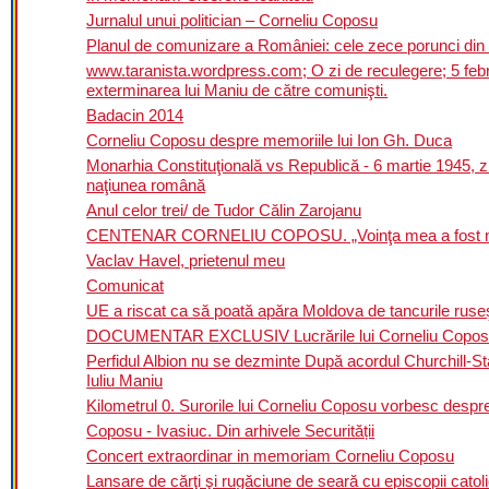
Jurnalul unui politician – Corneliu Coposu
Planul de comunizare a României: cele zece porunci din
www.taranista.wordpress.com; O zi de reculegere; 5 fe
exterminarea lui Maniu de către comunişti.
Badacin 2014
Corneliu Coposu despre memoriile lui Ion Gh. Duca
Monarhia Constituţională vs Republică - 6 martie 1945,
naţiunea română
Anul celor trei/ de Tudor Călin Zarojanu
CENTENAR CORNELIU COPOSU. „Voinţa mea a fost mai pu
Vaclav Havel, prietenul meu
Comunicat
UE a riscat ca să poată apăra Moldova de tancurile ruseş
DOCUMENTAR EXCLUSIV Lucrările lui Corneliu Coposu d
Perfidul Albion nu se dezminte După acordul Churchill-Sta
Iuliu Maniu
Kilometrul 0. Surorile lui Corneliu Coposu vorbesc despr
Coposu - Ivasiuc. Din arhivele Securității
Concert extraordinar in memoriam Corneliu Coposu
Lansare de cărţi şi rugăciune de seară cu episcopii catol