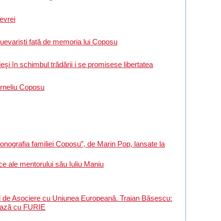
evrei
evariști față de memoria lui Coposu
i în schimbul trădării i se promisese libertatea
orneliu Coposu
onografia familiei Coposu”, de Marin Pop, lansate la
ce ale mentorului său Iuliu Maniu
de Asociere cu Uniunea Europeană. Traian Băsescu:
nează cu FURIE