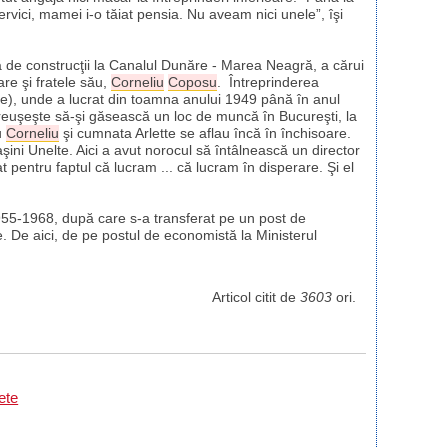
rvici, mamei i-o tăiat pensia. Nu aveam nici unele”, îşi
că de construcţii la Canalul Dunăre - Marea Neagră, a cărui
are şi fratele său,
Corneliu
Coposu
. Întreprinderea
e), unde a lucrat din toamna anului 1949 până în anul
euşeşte să-şi găsească un loc de muncă în Bucureşti, la
u
Corneliu
şi cumnata Arlette se aflau încă în închisoare.
aşini Unelte. Aici a avut norocul să întâlnească un director
pentru faptul că lucram ... că lucram în disperare. Şi el
955-1968, după care s-a transferat pe un post de
e. De aici, de pe postul de economistă la Ministerul
Articol citit de
3603
ori.
ete