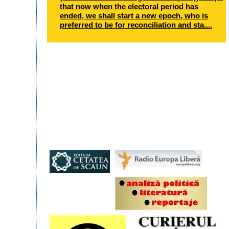
that now when the electoral period has
ended, we shall start a new epoch, who is
preferred to be for reconciliation and sta....