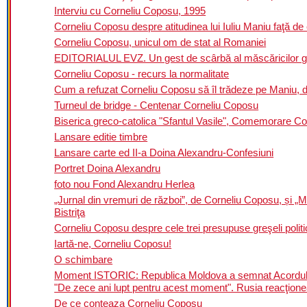
Interviu cu Corneliu Coposu, 1995
Corneliu Coposu despre atitudinea lui Iuliu Maniu faţă de 
Corneliu Coposu, unicul om de stat al Romaniei
EDITORIALUL EVZ. Un gest de scârbă al măscăricilor gu
Corneliu Coposu - recurs la normalitate
Cum a refuzat Corneliu Coposu să îl trădeze pe Maniu, deş
Turneul de bridge - Centenar Corneliu Coposu
Biserica greco-catolica "Sfantul Vasile", Comemorare C
Lansare editie timbre
Lansare carte ed II-a Doina Alexandru-Confesiuni
Portret Doina Alexandru
foto nou Fond Alexandru Herlea
„Jurnal din vremuri de război”, de Corneliu Coposu, și „M
Bistriţa
Corneliu Coposu despre cele trei presupuse greşeli politi
Iartă-ne, Corneliu Coposu!
O schimbare
Moment ISTORIC: Republica Moldova a semnat Acordul 
"De zece ani lupt pentru acest moment". Rusia reacţio
De ce conteaza Corneliu Coposu